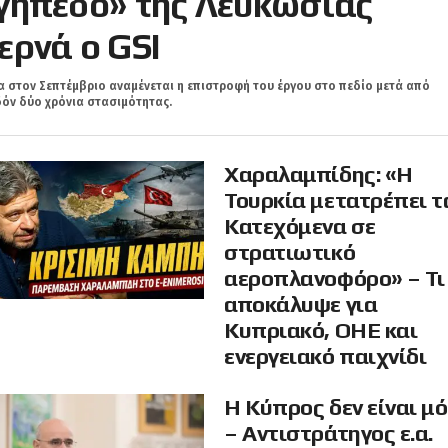
γήπεδο» της Λευκωσίας
ερνά ο GSI
 στον Σεπτέμβριο αναμένεται η επιστροφή του έργου στο πεδίο μετά από
όν δύο χρόνια στασιμότητας.
Χαραλαμπίδης: «Η
Τουρκία μετατρέπει τ
Κατεχόμενα σε
στρατιωτικό
αεροπλανοφόρο» – Τι
αποκάλυψε για
Κυπριακό, ΟΗΕ και
ενεργειακό παιχνίδι
Η Κύπρος δεν είναι μ
– Αντιστράτηγος ε.α.