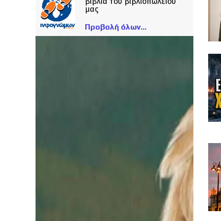
βιβλία του βιβλιοπωλείου
μας
Προβολή όλων