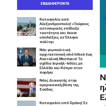
ΕΝΔΙΑΦΕΡΟΝΤΑ
Καταγγελία από
Αλεξανδρούπολη! «Τούρκος
αστυνομικός επέδειξε
ταυτότητα και έκανε
υποδείξεις σε Έλληνα
πολίτη»
Νέα γεωπολιτική
αρχιτεκτονική από Ινδικό έως
Ανατολική Μεσόγειο! Το
σχέδιο Ισραήλ–Ινδίας με
Ελλάδα και Κύπρο στον
πυρήνα
Ν
Νέος Διοικητής στην
η
αμερικανική βάση της
Σούδας
Ε
Καταγγελία από Θράκη! Σε