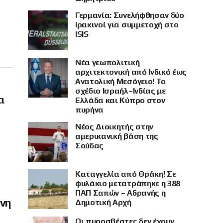
Γερμανία: Συνελήφθησαν δύο
Ιρακινοί για συμμετοχή στο
ISIS
Νέα γεωπολιτική
αρχιτεκτονική από Ινδικό έως
Ανατολική Μεσόγειο! Το
σχέδιο Ισραήλ–Ινδίας με
α
Ελλάδα και Κύπρο στον
πυρήνα
Νέος Διοικητής στην
αμερικανική βάση της
Σούδας
Καταγγελία από Θράκη! Σε
φυλάκιο μετατράπηκε η 388
ΠΑΠ Σαπών – Αδρανής η
όνη
Δημοτική Αρχή
Οι πυροσβέστες δεν έχουν