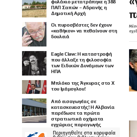
«
φυλάκιο μετατράπηκε η 388
ΠΑΠ Σαπών – Αδρανής η
π
Δημοτική Αρχή
Οι πυροσβέστες δεν έχουν
Μέσα
«καθήκον» να πεθαίνουν στη
σχεδ
δουλειά
Eagle Claw: Η καταστροφή
που άλλαξε τη φιλοσοφία
των Ειδικών Δυνάμεων των
ΗΠΑ
Μπλόκο της Άγκυρας στο X
του Ιμάμογλου!
Από εισαγωγέας σε
κατασκευαστής! Η Αλβανία
παρέδωσε τα πρώτα
στρατιωτικά οχήματα
εγχώριας παραγωγής
Περιηγηθείτε στα κορυφαία