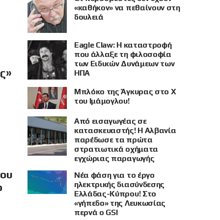
«καθήκον» να πεθαίνουν στη
δουλειά
Eagle Claw: Η καταστροφή
που άλλαξε τη φιλοσοφία
των Ειδικών Δυνάμεων των
ής»
ΗΠΑ
Μπλόκο της Άγκυρας στο X
του Ιμάμογλου!
Από εισαγωγέας σε
κατασκευαστής! Η Αλβανία
παρέδωσε τα πρώτα
στρατιωτικά οχήματα
εγχώριας παραγωγής
νου
Νέα φάση για το έργο
ηλεκτρικής διασύνδεσης
ο
Ελλάδας-Κύπρου! Στο
«γήπεδο» της Λευκωσίας
περνά ο GSI