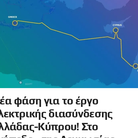
έα φάση για το έργο
λεκτρικής διασύνδεσης
λλάδας-Κύπρου! Στο