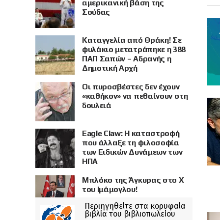
αμερικανική βάση της
Σούδας
Καταγγελία από Θράκη! Σε
φυλάκιο μετατράπηκε η 388
ΠΑΠ Σαπών – Αδρανής η
Δημοτική Αρχή
Οι πυροσβέστες δεν έχουν
«καθήκον» να πεθαίνουν στη
δουλειά
Eagle Claw: Η καταστροφή
που άλλαξε τη φιλοσοφία
των Ειδικών Δυνάμεων των
ΗΠΑ
Μπλόκο της Άγκυρας στο X
του Ιμάμογλου!
Περιηγηθείτε στα κορυφαία
βιβλία του βιβλιοπωλείου