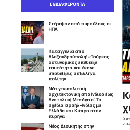
ΕΝΔΙΑΦΕΡΟΝΤΑ
Στέρεψαν από πυραύλους οι
ΗΠΑ
Καταγγελία από
Αλεξανδρούπολη! «Τούρκος
αστυνομικός επέδειξε
ταυτότητα και έκανε
υποδείξεις σε Έλληνα
πολίτη»
Νέα γεωπολιτική
Κ
αρχιτεκτονική από Ινδικό έως
Ανατολική Μεσόγειο! Το
χ
σχέδιο Ισραήλ–Ινδίας με
Ελλάδα και Κύπρο στον
πυρήνα
Ο στ
υπερ
Νέος Διοικητής στην