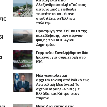
Καταγγελία από
Αλεξανδρούπολη! «Τούρκος
αστυνομικός επέδειξε
ταυτότητα και έκανε
σης
υποδείξεις σε Έλληνα
πολίτη»
Προσφυγή στο ΣτΕ κατά της
κατεδάφισης των πύργων
SI
ψύξης του ΑΗΣ Αγίου
Δημητρίου
Γερμανία: Συνελήφθησαν δύο
α
Ιρακινοί για συμμετοχή στο
ISIS
Νέα γεωπολιτική
αρχιτεκτονική από Ινδικό έως
Ανατολική Μεσόγειο! Το
σχέδιο Ισραήλ–Ινδίας με
Ελλάδα και Κύπρο στον
πυρήνα
όνη
Νέος Διοικητής στην