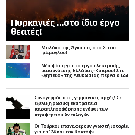
Πυρκαγιές …στο ίδιο έργο
θεατές!
Μπλόκο της Άγκυρας στο X του
Ιμάμογλου!
Νέα φάση για το έργο ηλεκτρικής
διασύνδεσης Ελλάδας-Κύπρου! Στο
«γήπεδο» της Λευκωσίας περνά ο GSI
Συναγερμός στις γερμανικές αρχές! Σε
εξέλιξη ρωσική εκστρατεία
παραπληροφόρησης ενόψει των
περιφερειακών εκλογών
Οι Τούρκοι επαναφέρουν γνωστή ιστορία
για το ’74 και τον Καντάφι