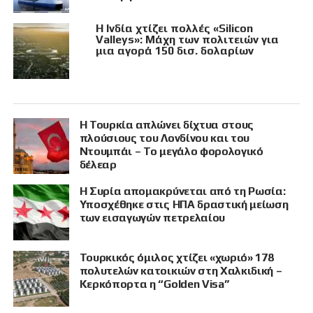
Η Ινδία χτίζει πολλές «Silicon
Valleys»: Μάχη των πολιτειών για
μια αγορά 150 δισ. δολαρίων
Η Τουρκία απλώνει δίχτυα στους
πλούσιους του Λονδίνου και του
Ντουμπάι – Το μεγάλο φορολογικό
δέλεαρ
Η Συρία απομακρύνεται από τη Ρωσία:
Υποσχέθηκε στις ΗΠΑ δραστική μείωση
των εισαγωγών πετρελαίου
Τουρκικός όμιλος χτίζει «χωριό» 178
πολυτελών κατοικιών στη Χαλκιδική –
Κερκόπορτα η “Golden Visa”