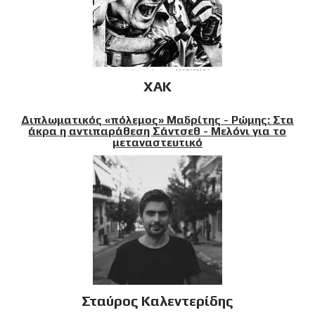
XAK
Διπλωματικός «πόλεμος» Μαδρίτης - Ρώμης: Στα
άκρα η αντιπαράθεση Σάντσεθ - Μελόνι για το
μεταναστευτικό
Σταύρος Καλεντερίδης