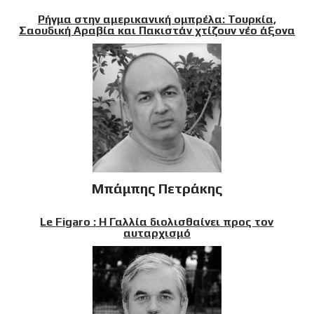
Ρήγμα στην αμερικανική ομπρέλα: Τουρκία,
Σαουδική Αραβία και Πακιστάν χτίζουν νέο άξονα
Μπάμπης Πετράκης
Le Figaro : Η Γαλλία διολισθαίνει προς τον
αυταρχισμό