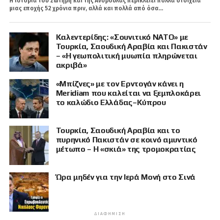
Η ιστορία του Σωτήρη και της Ανδρούλας περικλείει πολλά στοιχεία
μιας εποχής 52 χρόνια πριν, αλλά και πολλά από όσα...
Καλεντερίδης: «Σουνιτικό ΝΑΤΟ» με
Τουρκία, Σαουδική Αραβία και Πακιστάν
– «Η γεωπολιτική μυωπία πληρώνεται
ακριβά»
«Μπίζνες» με τον Ερντογάν κάνει η
Meridiam που καλείται να ξεμπλοκάρει
το καλώδιο Ελλάδας–Κύπρου
Τουρκία, Σαουδική Αραβία και το
πυρηνικό Πακιστάν σε κοινό αμυντικό
μέτωπο – Η «σκιά» της τρομοκρατίας
Ώρα μηδέν για την Ιερά Μονή στο Σινά
ΔΙΑΦΉΜΙΣΗ