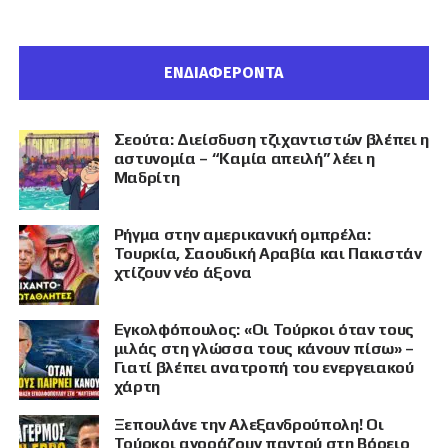
ΕΝΔΙΑΦΕΡΟΝΤΑ
Σεούτα: Διείσδυση τζιχαντιστών βλέπει η
αστυνομία – “Καμία απειλή” λέει η
Μαδρίτη
Ρήγμα στην αμερικανική ομπρέλα:
Τουρκία, Σαουδική Αραβία και Πακιστάν
χτίζουν νέο άξονα
Εγκολφόπουλος: «Οι Τούρκοι όταν τους
μιλάς στη γλώσσα τους κάνουν πίσω» –
Γιατί βλέπει ανατροπή του ενεργειακού
χάρτη
Ξεπουλάνε την Αλεξανδρούπολη! Οι
Τούρκοι αγοράζουν παντού στη Βόρειο