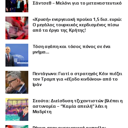
Σάντσεθ – Μελόνι για το μεταναστευτικό
«Χρυσή» ενεργειακή προίκα 1,5 δισ. ευρώ:
Ο μεγάλος τουρκικός κερδισμένος πίσω
από τα έργα της Κρήτης!
Τόση αγάπη και τόσος πόνος σε ένα
μνήμα…
Πεντάγωνο: Γιατί ο στρατηγός Κέιν πιέζει
τον Τραμπ για «έξοδο κινδύνου» από το
Ιράν
Σεούτα: Διείσδυση τζιχαντιστών βλέπει η
ΠΡΟΒΟΛΗ
αστυνομία – “Καμία απειλή” λέει η
Μαδρίτη
Ρήγμα στην αμερικανική ομπρέλα: