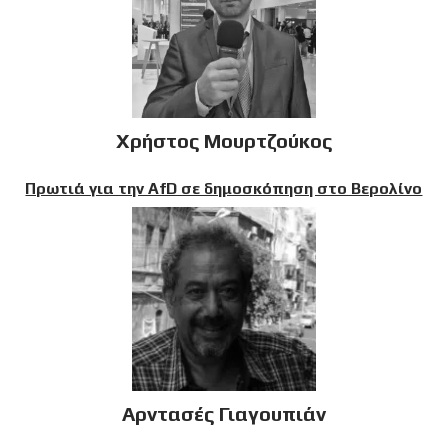
Χρήστος Μουρτζούκος
Πρωτιά για την AfD σε δημοσκόπηση στο Βερολίνο
Αρντασές Γιαγουπιάν