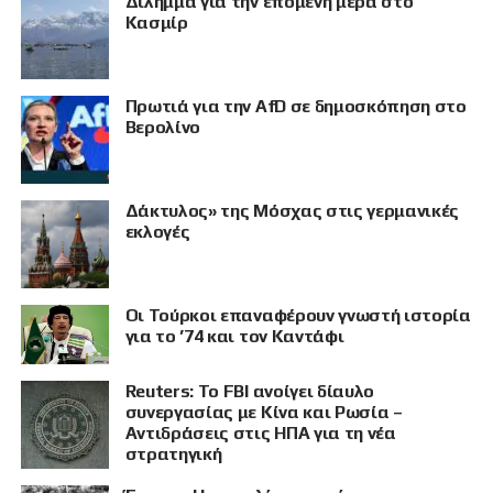
Δίλημμα για την επόμενη μέρα στο
Κασμίρ
Πρωτιά για την AfD σε δημοσκόπηση στο
Βερολίνο
Δάκτυλος» της Μόσχας στις γερμανικές
εκλογές
Οι Τούρκοι επαναφέρουν γνωστή ιστορία
ΠΡΟΒΟΛΗ
για το ’74 και τον Καντάφι
Reuters: Το FBI ανοίγει δίαυλο
συνεργασίας με Κίνα και Ρωσία –
Αντιδράσεις στις ΗΠΑ για τη νέα
στρατηγική