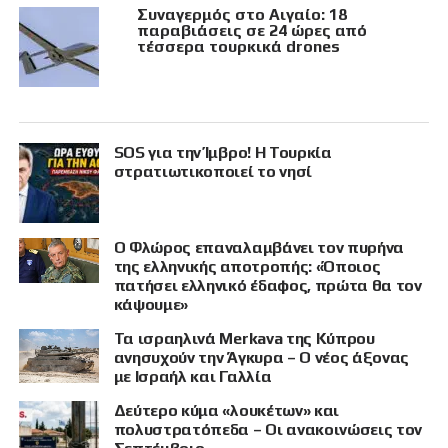
Συναγερμός στο Αιγαίο: 18
παραβιάσεις σε 24 ώρες από
τέσσερα τουρκικά drones
SOS για την Ίμβρο! Η Τουρκία
στρατιωτικοποιεί το νησί
Ο Φλώρος επαναλαμβάνει τον πυρήνα
της ελληνικής αποτροπής: «Όποιος
πατήσει ελληνικό έδαφος, πρώτα θα τον
κάψουμε»
Τα ισραηλινά Merkava της Κύπρου
ανησυχούν την Άγκυρα – Ο νέος άξονας
με Ισραήλ και Γαλλία
Δεύτερο κύμα «λουκέτων» και
πολυστρατόπεδα – Οι ανακοινώσεις τον