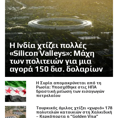
Η Ινδία χτίζει πολλές
«Silicon Valleys»: Μάχη
των πολιτειών για μια
αγορά 150 δισ. δολαρίων
Η Συρία απομακρύνεται από τη
Ρωσία: Υποσχέθηκε στις ΗΠΑ
δραστική μείωση των εισαγωγών
πετρελαίου
Τουρκικός όμιλος χτίζει «χωριό» 178
πολυτελών κατοικιών στη Χαλκιδική
– Κερκόπορτα η “Golden Visa”