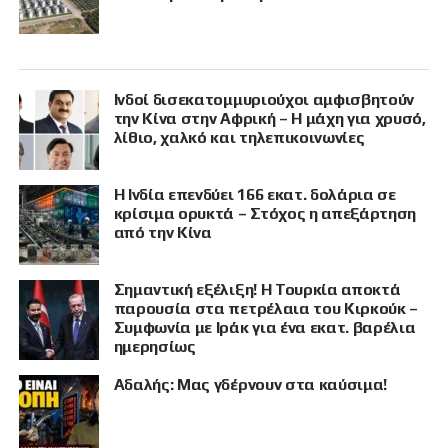
Ινδοί δισεκατομμυριούχοι αμφισβητούν
την Κίνα στην Αφρική – Η μάχη για χρυσό,
λίθιο, χαλκό και τηλεπικοινωνίες
Η Ινδία επενδύει 166 εκατ. δολάρια σε
κρίσιμα ορυκτά – Στόχος η απεξάρτηση
από την Κίνα
Σημαντική εξέλιξη! Η Τουρκία αποκτά
παρουσία στα πετρέλαια του Κιρκούκ –
Συμφωνία με Ιράκ για ένα εκατ. βαρέλια
ημερησίως
Αδαλής: Μας γδέρνουν στα καύσιμα!