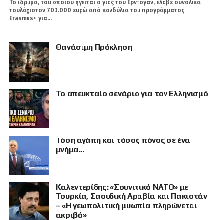
Το ίδρυμα, του οποίου ηγείται ο γιος του Ερντογάν, έλαβε συνολικά
τουλάχιστον 700.000 ευρώ από κονδύλια του προγράμματος
Erasmus+ για...
Θανάσιμη Πρόκληση
Το απευκταίο σενάριο για τον Ελληνισμό
Τόση αγάπη και τόσος πόνος σε ένα
μνήμα…
Καλεντερίδης: «Σουνιτικό ΝΑΤΟ» με
Τουρκία, Σαουδική Αραβία και Πακιστάν
– «Η γεωπολιτική μυωπία πληρώνεται
ακριβά»