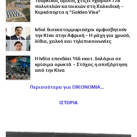
Τουρκικός όμιλος χτίζει «χωριό» 178
πολυτελών κατοικιών στη Χαλκιδική –
Κερκόπορτα η “Golden Visa”
Ινδοί δισεκατομμυριούχοι αμφισβητούν
την Κίνα στην Αφρική – Η μάχη για χρυσό,
λίθιο, χαλκό και τηλεπικοινωνίες
Η Ινδία επενδύει 166 εκατ. δολάρια σε
κρίσιμα ορυκτά – Στόχος η απεξάρτηση
από την Κίνα
Περισσότερα για ΟΙΚΟΝΟΜΙΑ
ΙΣΤΟΡΙΑ