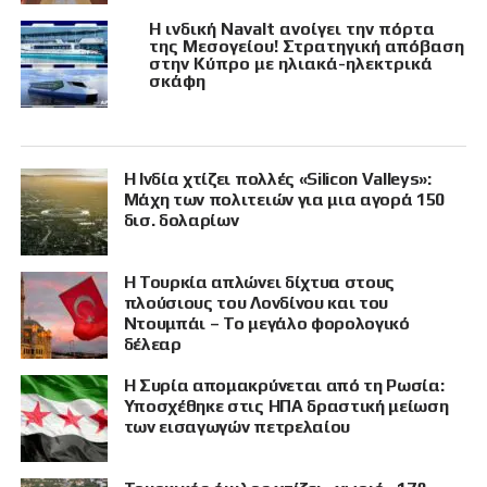
Η ινδική Navalt ανοίγει την πόρτα
της Μεσογείου! Στρατηγική απόβαση
στην Κύπρο με ηλιακά-ηλεκτρικά
σκάφη
Η Ινδία χτίζει πολλές «Silicon Valleys»:
Μάχη των πολιτειών για μια αγορά 150
δισ. δολαρίων
Η Τουρκία απλώνει δίχτυα στους
πλούσιους του Λονδίνου και του
Ντουμπάι – Το μεγάλο φορολογικό
δέλεαρ
Η Συρία απομακρύνεται από τη Ρωσία:
Υποσχέθηκε στις ΗΠΑ δραστική μείωση
των εισαγωγών πετρελαίου