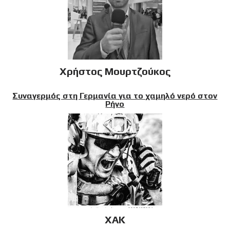
Χρήστος Μουρτζούκος
Συναγερμός στη Γερμανία για το χαμηλό νερό στον
Ρήνο
XAK