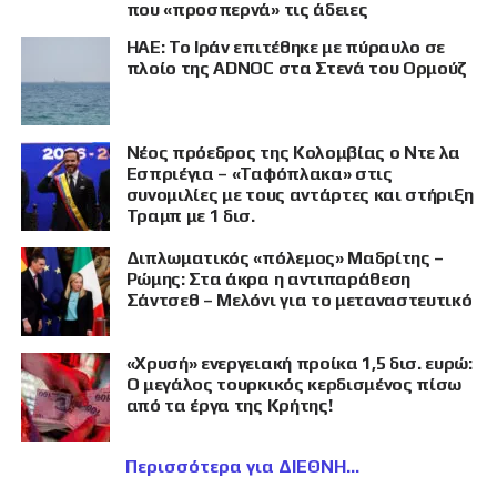
που «προσπερνά» τις άδειες
ΗΑΕ: Το Ιράν επιτέθηκε με πύραυλο σε
πλοίο της ADNOC στα Στενά του Ορμούζ
Νέος πρόεδρος της Κολομβίας ο Ντε λα
Εσπριέγια – «Ταφόπλακα» στις
συνομιλίες με τους αντάρτες και στήριξη
Τραμπ με 1 δισ.
Διπλωματικός «πόλεμος» Μαδρίτης –
Ρώμης: Στα άκρα η αντιπαράθεση
Σάντσεθ – Μελόνι για το μεταναστευτικό
«Χρυσή» ενεργειακή προίκα 1,5 δισ. ευρώ:
Ο μεγάλος τουρκικός κερδισμένος πίσω
από τα έργα της Κρήτης!
Περισσότερα για ΔΙΕΘΝΗ