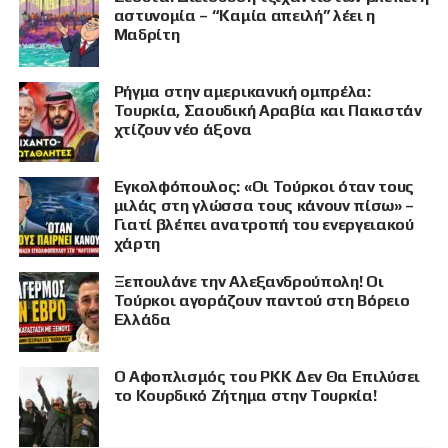
αστυνομία – “Καμία απειλή” λέει η
Μαδρίτη
Ρήγμα στην αμερικανική ομπρέλα:
Τουρκία, Σαουδική Αραβία και Πακιστάν
χτίζουν νέο άξονα
Εγκολφόπουλος: «Οι Τούρκοι όταν τους
μιλάς στη γλώσσα τους κάνουν πίσω» –
Γιατί βλέπει ανατροπή του ενεργειακού
χάρτη
Ξεπουλάνε την Αλεξανδρούπολη! Οι
Τούρκοι αγοράζουν παντού στη Βόρειο
Ελλάδα
Ο Αφοπλισμός του PKK Δεν Θα Επιλύσει
το Κουρδικό Ζήτημα στην Τουρκία!