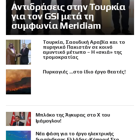
Αντιδράσεις στην Τουρκία
για τον GSI μετά τη
συμφωνία Meridiam
Τουρκία, Σαουδική Αραβία και το
πυρηνικό Πακιστάν σε κοινό
αμυντικό μέτωπο – Η «σκιά» της
τρομοκρατίας
Πυρκαγιές …στο ίδιο έργο θεατές!
Μπλόκο της Άγκυρας στο X του
Ιμάμογλου!
Νέα φάση για το έργο ηλεκτρικής
διασύνδεσης Ελλάδας-Κύπρου! Στο