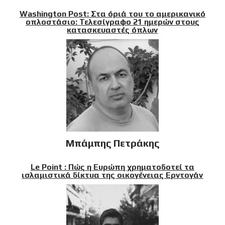
Washington Post: Στα όριά του το αμερικανικό
οπλοστάσιο: Τελεσίγραφο 21 ημερών στους
κατασκευαστές όπλων
Μπάμπης Πετράκης
Le Point : Πώς η Ευρώπη χρηματοδοτεί τα
ισλαμιστικά δίκτυα της οικογένειας Ερντογάν