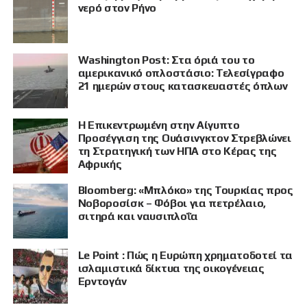
νερό στον Ρήνο
Washington Post: Στα όριά του το
αμερικανικό οπλοστάσιο: Τελεσίγραφο
21 ημερών στους κατασκευαστές όπλων
Η Επικεντρωμένη στην Αίγυπτο
Προσέγγιση της Ουάσινγκτον Στρεβλώνει
τη Στρατηγική των ΗΠΑ στο Κέρας της
Αφρικής
Bloomberg: «Μπλόκο» της Τουρκίας προς
Νοβοροσίσκ – Φόβοι για πετρέλαιο,
σιτηρά και ναυσιπλοΐα
Le Point : Πώς η Ευρώπη χρηματοδοτεί τα
ΠΡΟΒΟΛΗ
ισλαμιστικά δίκτυα της οικογένειας
Ερντογάν