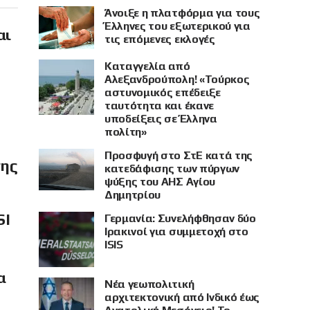
Άνοιξε η πλατφόρμα για τους
Έλληνες του εξωτερικού για
αι
τις επόμενες εκλογές
Καταγγελία από
Αλεξανδρούπολη! «Τούρκος
αστυνομικός επέδειξε
ταυτότητα και έκανε
υποδείξεις σε Έλληνα
πολίτη»
Προσφυγή στο ΣτΕ κατά της
σης
κατεδάφισης των πύργων
ψύξης του ΑΗΣ Αγίου
Δημητρίου
SI
Γερμανία: Συνελήφθησαν δύο
Ιρακινοί για συμμετοχή στο
ISIS
α
Νέα γεωπολιτική
αρχιτεκτονική από Ινδικό έως