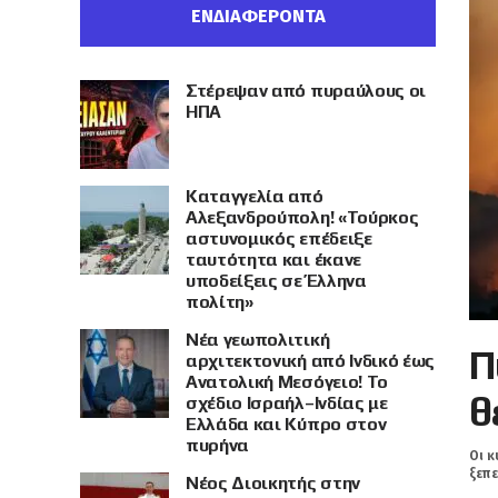
ΕΝΔΙΑΦΕΡΟΝΤΑ
Στέρεψαν από πυραύλους οι
ΗΠΑ
Καταγγελία από
Αλεξανδρούπολη! «Τούρκος
αστυνομικός επέδειξε
ταυτότητα και έκανε
υποδείξεις σε Έλληνα
πολίτη»
Νέα γεωπολιτική
Π
αρχιτεκτονική από Ινδικό έως
Ανατολική Μεσόγειο! Το
θ
σχέδιο Ισραήλ–Ινδίας με
Ελλάδα και Κύπρο στον
πυρήνα
Οι κ
ξεπε
Νέος Διοικητής στην