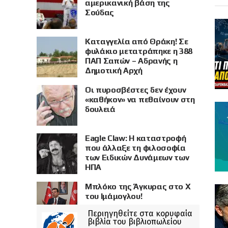
αμερικανική βάση της
Σούδας
Καταγγελία από Θράκη! Σε
φυλάκιο μετατράπηκε η 388
ΠΑΠ Σαπών – Αδρανής η
Δημοτική Αρχή
Οι πυροσβέστες δεν έχουν
«καθήκον» να πεθαίνουν στη
δουλειά
Eagle Claw: Η καταστροφή
που άλλαξε τη φιλοσοφία
των Ειδικών Δυνάμεων των
ΗΠΑ
Μπλόκο της Άγκυρας στο X
του Ιμάμογλου!
Περιηγηθείτε στα κορυφαία
βιβλία του βιβλιοπωλείου