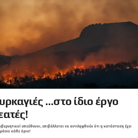
υρκαγιές …στο ίδιο έργο
εατές!
υβερνητικοί υπεύθυνοι, επιβάλλεται να αντιληφθούν ότι η κατάσταση έχει
ράσει κάθε όριο!