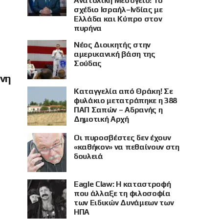
Ανατολική Μεσόγειο! Το
σχέδιο Ισραήλ–Ινδίας με
Ελλάδα και Κύπρο στον
πυρήνα
Νέος Διοικητής στην
αμερικανική βάση της
Σούδας
όνη
Καταγγελία από Θράκη! Σε
φυλάκιο μετατράπηκε η 388
ΠΑΠ Σαπών – Αδρανής η
Δημοτική Αρχή
Οι πυροσβέστες δεν έχουν
«καθήκον» να πεθαίνουν στη
δουλειά
Eagle Claw: Η καταστροφή
που άλλαξε τη φιλοσοφία
των Ειδικών Δυνάμεων των
ΗΠΑ