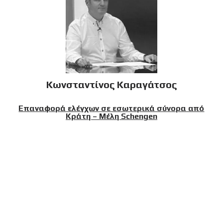
Κωνσταντίνος Καραγάτσος
Επαναφορά ελέγχων σε εσωτερικά σύνορα από
Κράτη – Μέλη Schengen