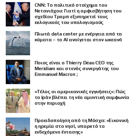
CNN: Το πολιτικό στοίχημα του
Νετανιάχου: Γιατί η αμφισβήτηση του
σχεδίου Τραμπ εξυπηρετεί τους
εκλογικούς του υπολογισμούς
Πλωτά data center με ενέργεια από τα
κύματα – το AI ανοίγεται στον ωκεανό
Ποιος είναι ο Thierry Déau CEO της
Meridiam και στενός συνεργάτης του
Emmanuel Macron ;
«Τέλος οι αμερικανικές εγγυήσεις»: Πώς
το Ιράν βλέπει τη νέα αμυντική συμφωνία
στην περιοχή
Προειδοποίηση από τη Μόσχα: «Εικονική
ΠΡΟΒΟΛΗ
η ηρεμία στο νησί, υπαρκτό το
ενδεχόμενο έντασης»