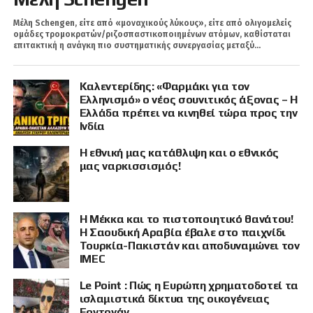
Μέλη Schengen, είτε από «μοναχικούς λύκους», είτε από ολιγομελείς
ομάδες τρομοκρατών/ριζοσπαστικοποιημένων ατόμων, καθίσταται
επιτακτική η ανάγκη πιο συστηματικής συνεργασίας μεταξύ...
Καλεντερίδης: «Φαρμάκι για τον
Ελληνισμό» ο νέος σουνιτικός άξονας – Η
Ελλάδα πρέπει να κινηθεί τώρα προς την
Ινδία
Η εθνική μας κατάθλιψη και ο εθνικός
μας ναρκισσισμός!
Η Μέκκα και το πιστοποιητικό θανάτου!
Η Σαουδική Αραβία έβαλε στο παιχνίδι
Τουρκία-Πακιστάν και αποδυναμώνει τον
IMEC
Le Point : Πώς η Ευρώπη χρηματοδοτεί τα
ισλαμιστικά δίκτυα της οικογένειας
Ερντογάν