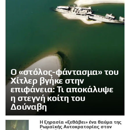
Ο «στόλος-φάντασμα» του
Χίτλερ βγήκε στην
επιφάνεια: Τι αποκάλυψε
η στεγνή κοίτη του
Δούναβη
Η ξηρασία «ξεθάβει» ένα θαύμα της
Ρωμαϊκής Αυτοκρατορίας στον