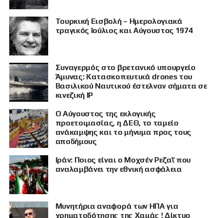
Τουρκική Εισβολή – Ημερολογιακά
τραγικός Ιούλιος και Αύγουστος 1974
Συναγερμός στο βρετανικό υπουργείο
Άμυνας: Κατασκοπευτικά drones του
Βασιλικού Ναυτικού έστελναν σήματα σε
κινεζική IP
Ο Αύγουστος της εκλογικής
προετοιμασίας, η ΔΕΘ, το ταμείο
ανάκαμψης και το μήνυμα προς τους
αποδήμους
Ιράν: Ποιος είναι ο Μοχσέν Ρεζαΐ που
αναλαμβάνει την εθνική ασφάλεια
Μυνητήρια αναφορά των ΗΠΑ για
χρηματοδότησης της Χαμάς ! Δίκτυο