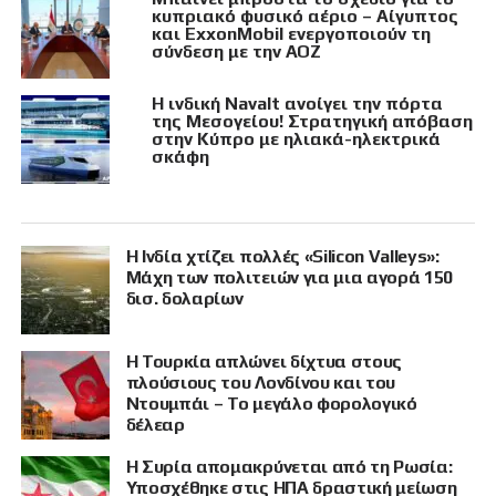
κυπριακό φυσικό αέριο – Αίγυπτος
και ExxonMobil ενεργοποιούν τη
σύνδεση με την ΑΟΖ
Η ινδική Navalt ανοίγει την πόρτα
της Μεσογείου! Στρατηγική απόβαση
στην Κύπρο με ηλιακά-ηλεκτρικά
σκάφη
Η Ινδία χτίζει πολλές «Silicon Valleys»:
Μάχη των πολιτειών για μια αγορά 150
δισ. δολαρίων
Η Τουρκία απλώνει δίχτυα στους
πλούσιους του Λονδίνου και του
Ντουμπάι – Το μεγάλο φορολογικό
δέλεαρ
Η Συρία απομακρύνεται από τη Ρωσία:
Υποσχέθηκε στις ΗΠΑ δραστική μείωση