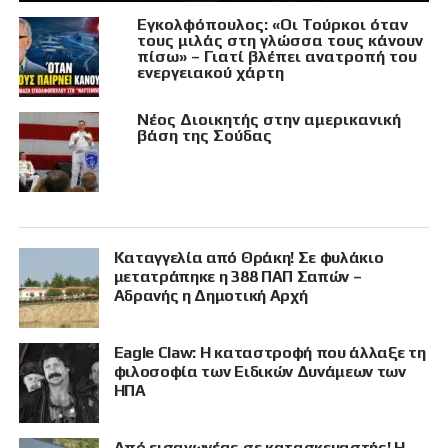
Εγκολφόπουλος: «Οι Τούρκοι όταν
τους μιλάς στη γλώσσα τους κάνουν
πίσω» – Γιατί βλέπει ανατροπή του
ενεργειακού χάρτη
Νέος Διοικητής στην αμερικανική
βάση της Σούδας
Καταγγελία από Θράκη! Σε φυλάκιο
μετατράπηκε η 388 ΠΑΠ Σαπών –
Αδρανής η Δημοτική Αρχή
Eagle Claw: Η καταστροφή που άλλαξε τη
φιλοσοφία των Ειδικών Δυνάμεων των
ΗΠΑ
Από εισαγωγέας σε κατασκευαστής! Η