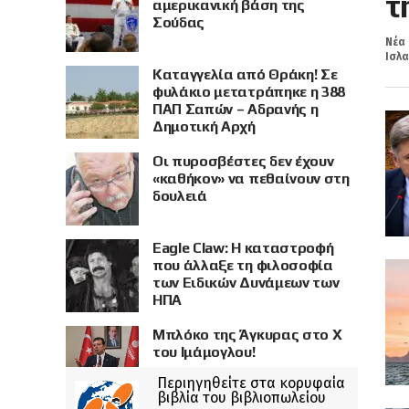
τ
αμερικανική βάση της
Σούδας
Νέα 
Ισλα
Καταγγελία από Θράκη! Σε
φυλάκιο μετατράπηκε η 388
ΠΑΠ Σαπών – Αδρανής η
Δημοτική Αρχή
Οι πυροσβέστες δεν έχουν
«καθήκον» να πεθαίνουν στη
δουλειά
Eagle Claw: Η καταστροφή
που άλλαξε τη φιλοσοφία
των Ειδικών Δυνάμεων των
ΗΠΑ
Μπλόκο της Άγκυρας στο X
του Ιμάμογλου!
Περιηγηθείτε στα κορυφαία
βιβλία του βιβλιοπωλείου