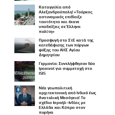
Καταγγελία από
Αλεξανδρούπολη! «Τούρκος
αστυνομικός επέδειξε
ταυτότητα και έκανε
υποδείξεις σε Έλληνα
πολίτη»
Προσφυγή στο ΣτΕ κατά της
κατεδάφισης των πύργων
ψύξης του ΑΗΣ Αγίου
Δημητρίου
Γερμανία: Συνελήφθησαν δύο
Ιρακινοί για συμμετοχή στο
ISIS
Νέα γεωπολιτική
αρχιτεκτονική από Ινδικό έως
Ανατολική Μεσόγειο! Το
σχέδιο Ισραήλ–Ινδίας με
Ελλάδα και Κύπρο στον
πυρήνα