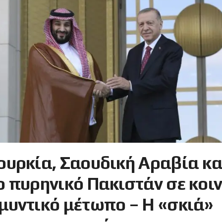
ουρκία, Σαουδική Αραβία κα
ο πυρηνικό Πακιστάν σε κοι
μυντικό μέτωπο – Η «σκιά»