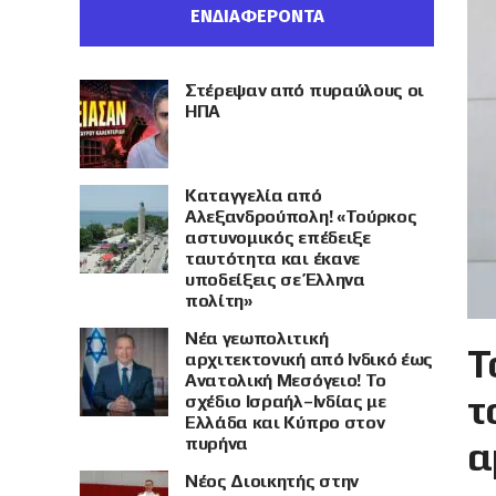
ΕΝΔΙΑΦΕΡΟΝΤΑ
Στέρεψαν από πυραύλους οι
ΗΠΑ
Καταγγελία από
Αλεξανδρούπολη! «Τούρκος
αστυνομικός επέδειξε
ταυτότητα και έκανε
υποδείξεις σε Έλληνα
πολίτη»
Νέα γεωπολιτική
Τ
αρχιτεκτονική από Ινδικό έως
Ανατολική Μεσόγειο! Το
τ
σχέδιο Ισραήλ–Ινδίας με
Ελλάδα και Κύπρο στον
πυρήνα
α
Νέος Διοικητής στην