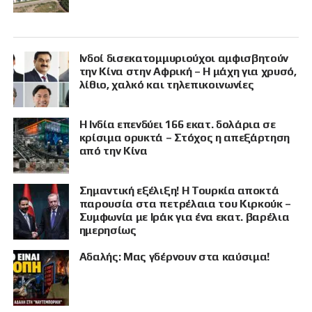
Ινδοί δισεκατομμυριούχοι αμφισβητούν
την Κίνα στην Αφρική – Η μάχη για χρυσό,
λίθιο, χαλκό και τηλεπικοινωνίες
Η Ινδία επενδύει 166 εκατ. δολάρια σε
κρίσιμα ορυκτά – Στόχος η απεξάρτηση
από την Κίνα
Σημαντική εξέλιξη! Η Τουρκία αποκτά
παρουσία στα πετρέλαια του Κιρκούκ –
Συμφωνία με Ιράκ για ένα εκατ. βαρέλια
ημερησίως
Αδαλής: Μας γδέρνουν στα καύσιμα!