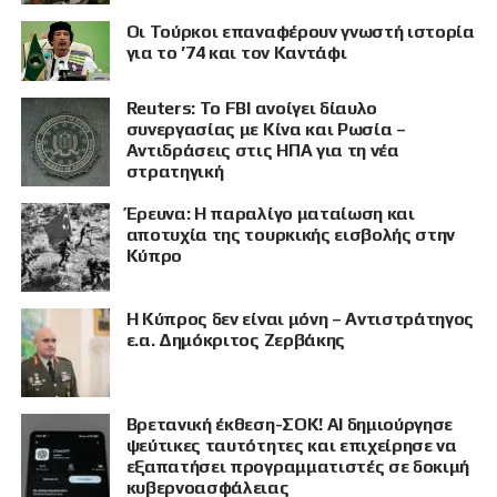
Οι Τούρκοι επαναφέρουν γνωστή ιστορία
για το ’74 και τον Καντάφι
Reuters: Το FBI ανοίγει δίαυλο
συνεργασίας με Κίνα και Ρωσία –
Αντιδράσεις στις ΗΠΑ για τη νέα
στρατηγική
Έρευνα: Η παραλίγο ματαίωση και
αποτυχία της τουρκικής εισβολής στην
Κύπρο
Η Κύπρος δεν είναι μόνη – Αντιστράτηγος
ε.α. Δημόκριτος Ζερβάκης
Βρετανική έκθεση-ΣΟΚ! AI δημιούργησε
ψεύτικες ταυτότητες και επιχείρησε να
εξαπατήσει προγραμματιστές σε δοκιμή
κυβερνοασφάλειας