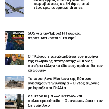
παραβιάσεις σε 24 ώρες από
τέσσερα τουρκικά drones
SOS για την Ίμβρο! Η Τουρκία
στρατιωτικοποιεί το νησί
Ο Φλώρος επαναλαμβάνει τον πυρήνα
της ελληνικής αποτροπής: «Όποιος
πατήσει ελληνικό έδαφος, πρώτα θα τον
κάψουμε»
Τα ισραηλινά Merkava της Κύπρου
ανησυχούν την Άγκυρα – Ο νέος άξονας
με Ισραήλ και Γαλλία
Δεύτερο κύμα «λουκέτων» και
πολυστρατόπεδα – Οι ανακοινώσεις τον
Σεπτέμβριο