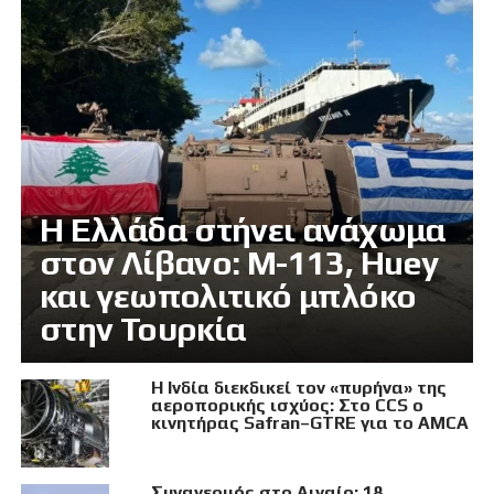
Η Ελλάδα στήνει ανάχωμα
στον Λίβανο: M-113, Huey
και γεωπολιτικό μπλόκο
στην Τουρκία
Η Ινδία διεκδικεί τον «πυρήνα» της
αεροπορικής ισχύος: Στο CCS ο
κινητήρας Safran–GTRE για το AMCA
Συναγερμός στο Αιγαίο: 18