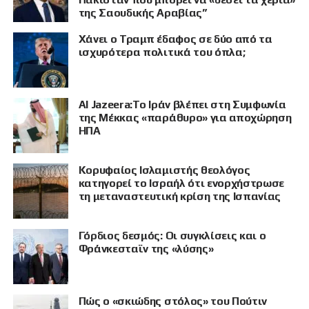
της Σαουδικής Αραβίας”
Χάνει ο Τραμπ έδαφος σε δύο από τα
ισχυρότερα πολιτικά του όπλα;
Al Jazeera:Το Ιράν βλέπει στη Συμφωνία
της Μέκκας «παράθυρο» για αποχώρηση
ΗΠΑ
Κορυφαίος Ισλαμιστής θεολόγος
ΠΡΟΒΟΛΗ
κατηγορεί το Ισραήλ ότι ενορχήστρωσε
τη μεταναστευτική κρίση της Ισπανίας
Γόρδιος δεσμός: Οι συγκλίσεις και ο
Φράνκεσταϊν της «λύσης»
Πώς ο «σκιώδης στόλος» του Πούτιν