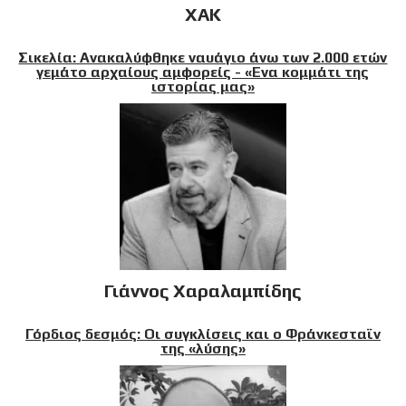
XAK
Σικελία: Ανακαλύφθηκε ναυάγιο άνω των 2.000 ετών
γεμάτο αρχαίους αμφορείς - «Ενα κομμάτι της
ιστορίας μας»
Γιάννος Χαραλαμπίδης
Γόρδιος δεσμός: Οι συγκλίσεις και ο Φράνκεσταϊν
της «λύσης»