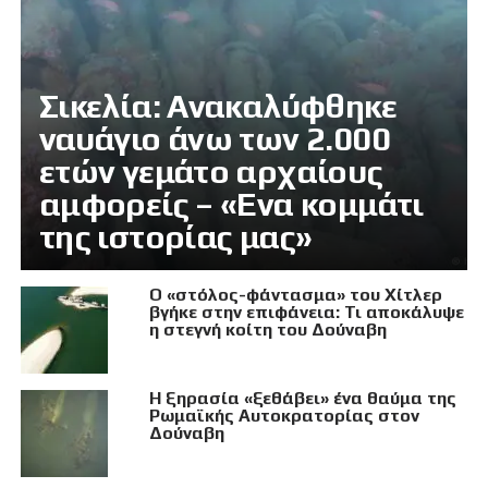
Σικελία: Ανακαλύφθηκε
ναυάγιο άνω των 2.000
ετών γεμάτο αρχαίους
αμφορείς – «Ενα κομμάτι
της ιστορίας μας»
Ο «στόλος-φάντασμα» του Χίτλερ
βγήκε στην επιφάνεια: Τι αποκάλυψε
η στεγνή κοίτη του Δούναβη
Η ξηρασία «ξεθάβει» ένα θαύμα της
Ρωμαϊκής Αυτοκρατορίας στον
Δούναβη