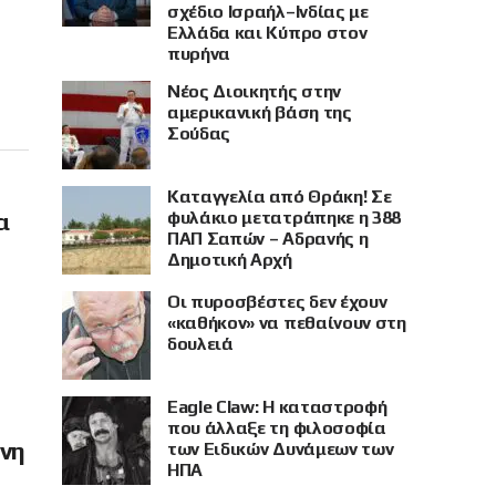
σχέδιο Ισραήλ–Ινδίας με
Ελλάδα και Κύπρο στον
πυρήνα
Νέος Διοικητής στην
αμερικανική βάση της
Σούδας
Καταγγελία από Θράκη! Σε
φυλάκιο μετατράπηκε η 388
α
ΠΑΠ Σαπών – Αδρανής η
Δημοτική Αρχή
Οι πυροσβέστες δεν έχουν
«καθήκον» να πεθαίνουν στη
δουλειά
Eagle Claw: Η καταστροφή
που άλλαξε τη φιλοσοφία
όνη
των Ειδικών Δυνάμεων των
ΗΠΑ