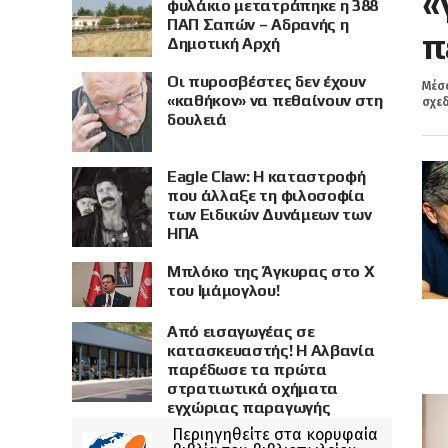
«
φυλάκιο μετατράπηκε η 388
ΠΑΠ Σαπών – Αδρανής η
π
Δημοτική Αρχή
Οι πυροσβέστες δεν έχουν
Μέσα
«καθήκον» να πεθαίνουν στη
σχεδ
δουλειά
Eagle Claw: Η καταστροφή
που άλλαξε τη φιλοσοφία
των Ειδικών Δυνάμεων των
ΗΠΑ
Μπλόκο της Άγκυρας στο X
του Ιμάμογλου!
Από εισαγωγέας σε
κατασκευαστής! Η Αλβανία
παρέδωσε τα πρώτα
στρατιωτικά οχήματα
εγχώριας παραγωγής
Περιηγηθείτε στα κορυφαία