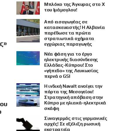
Μπλόκο της Άγκυρας στο X
του Ιμάμογλου!
Από εισαγωγέας σε
κατασκευαστής! Η Αλβανία
παρέδωσε τα πρώτα
στρατιωτικά οχήματα
ής»
εγχώριας παραγωγής
Νέα φάση για το έργο
ηλεκτρικής διασύνδεσης
Ελλάδας-Κύπρου! Στο
«γήπεδο» της Λευκωσίας
περνά ο GSI
Η ινδική Navalt ανοίγει την
πόρτα της Μεσογείου!
Στρατηγική απόβαση στην
Κύπρο με ηλιακά-ηλεκτρικά
νου
σκάφη
ο
Συναγερμός στις γερμανικές
αρχές! Σε εξέλιξη ρωσική
εκστρατεία