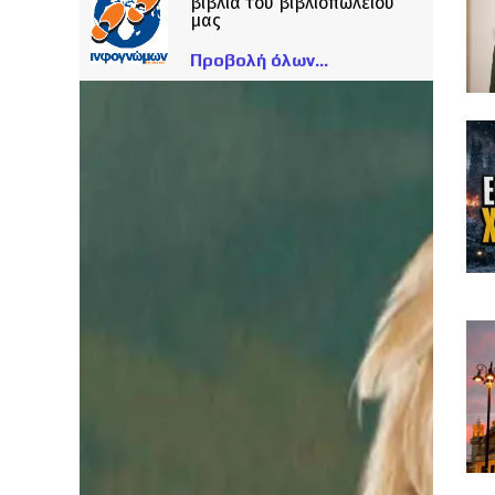
βιβλία του βιβλιοπωλείου
μας
Προβολή όλων