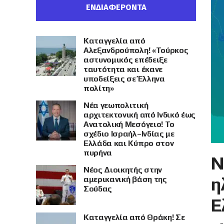
ΕΝΔΙΑΦΕΡΟΝΤΑ
Καταγγελία από
Αλεξανδρούπολη! «Τούρκος
αστυνομικός επέδειξε
ταυτότητα και έκανε
υποδείξεις σε Έλληνα
πολίτη»
Νέα γεωπολιτική
αρχιτεκτονική από Ινδικό έως
Ανατολική Μεσόγειο! Το
σχέδιο Ισραήλ–Ινδίας με
Ελλάδα και Κύπρο στον
πυρήνα
Ν
Νέος Διοικητής στην
η
αμερικανική βάση της
Σούδας
Ε
Καταγγελία από Θράκη! Σε