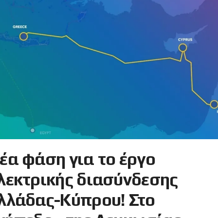
έα φάση για το έργο
λεκτρικής διασύνδεσης
λλάδας-Κύπρου! Στο