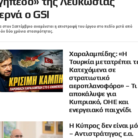
γήπεδο» της Λευκωσίας
ερνά ο GSI
 στον Σεπτέμβριο αναμένεται η επιστροφή του έργου στο πεδίο μετά από
όν δύο χρόνια στασιμότητας.
Χαραλαμπίδης: «Η
Τουρκία μετατρέπει τ
Κατεχόμενα σε
στρατιωτικό
αεροπλανοφόρο» – Τι
αποκάλυψε για
Κυπριακό, ΟΗΕ και
ενεργειακό παιχνίδι
Η Κύπρος δεν είναι μ
– Αντιστράτηγος ε.α.