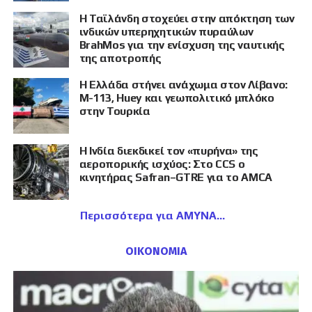
Η Ταϊλάνδη στοχεύει στην απόκτηση των
ινδικών υπερηχητικών πυραύλων
BrahMos για την ενίσχυση της ναυτικής
της αποτροπής
Η Ελλάδα στήνει ανάχωμα στον Λίβανο:
M-113, Huey και γεωπολιτικό μπλόκο
στην Τουρκία
Η Ινδία διεκδικεί τον «πυρήνα» της
αεροπορικής ισχύος: Στο CCS ο
κινητήρας Safran–GTRE για το AMCA
Περισσότερα για ΑΜΥΝΑ
ΟΙΚΟΝΟΜΙΑ