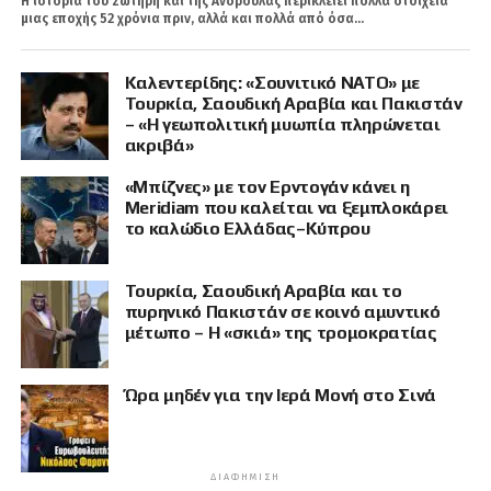
Η ιστορία του Σωτήρη και της Ανδρούλας περικλείει πολλά στοιχεία
μιας εποχής 52 χρόνια πριν, αλλά και πολλά από όσα...
Καλεντερίδης: «Σουνιτικό ΝΑΤΟ» με
Τουρκία, Σαουδική Αραβία και Πακιστάν
– «Η γεωπολιτική μυωπία πληρώνεται
ακριβά»
«Μπίζνες» με τον Ερντογάν κάνει η
Meridiam που καλείται να ξεμπλοκάρει
το καλώδιο Ελλάδας–Κύπρου
Τουρκία, Σαουδική Αραβία και το
πυρηνικό Πακιστάν σε κοινό αμυντικό
μέτωπο – Η «σκιά» της τρομοκρατίας
Ώρα μηδέν για την Ιερά Μονή στο Σινά
ΔΙΑΦΉΜΙΣΗ