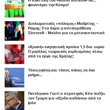
Η πολιτική του «καλού παιδιού» θα…
φουντάρει την Κύπρο!
Διπλωματικός «πόλεμος» Μαδρίτης –
Ρώμης: Στα άκρα η αντιπαράθεση
Σάντσεθ – Μελόνι για το μεταναστευτικό
«Χρυσή» ενεργειακή προίκα 1,5 δισ. ευρώ:
Ο μεγάλος τουρκικός κερδισμένος πίσω
από τα έργα της Κρήτης!
Τόση αγάπη και τόσος πόνος σε ένα
μνήμα…
Πεντάγωνο: Γιατί ο στρατηγός Κέιν πιέζει
τον Τραμπ για «έξοδο κινδύνου» από το
Ιράν