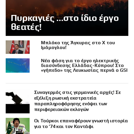
Πυρκαγιές …στο ίδιο έργο
θεατές!
Μπλόκο της Άγκυρας στο X του
Ιμάμογλου!
Νέα φάση για το έργο ηλεκτρικής
διασύνδεσης Ελλάδας-Κύπρου! Στο
«γήπεδο» της Λευκωσίας περνά ο GSI
Συναγερμός στις γερμανικές αρχές! Σε
εξέλιξη ρωσική εκστρατεία
παραπληροφόρησης ενόψει των
περιφερειακών εκλογών
Οι Τούρκοι επαναφέρουν γνωστή ιστορία
για το ’74 και τον Καντάφι