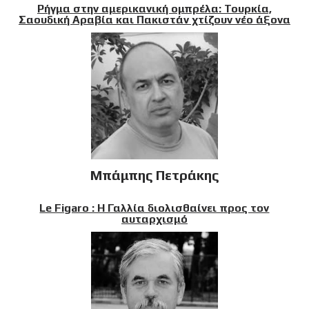
Ρήγμα στην αμερικανική ομπρέλα: Τουρκία,
Σαουδική Αραβία και Πακιστάν χτίζουν νέο άξονα
Μπάμπης Πετράκης
Le Figaro : Η Γαλλία διολισθαίνει προς τον
αυταρχισμό