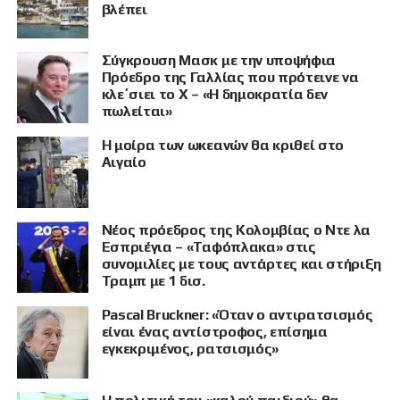
βλέπει
Σύγκρουση Μασκ με την υποψήφια
Πρόεδρο της Γαλλίας που πρότεινε να
κλε΄σιει το X – «Η δημοκρατία δεν
πωλείται»
Η μοίρα των ωκεανών θα κριθεί στο
Αιγαίο
Νέος πρόεδρος της Κολομβίας ο Ντε λα
Εσπριέγια – «Ταφόπλακα» στις
συνομιλίες με τους αντάρτες και στήριξη
Τραμπ με 1 δισ.
Pascal Bruckner: «Όταν ο αντιρατσισμός
ΠΡΟΒΟΛΗ
είναι ένας αντίστροφος, επίσημα
εγκεκριμένος, ρατσισμός»