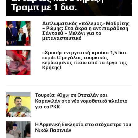
Τραμπ με 1 δισ.
Διπλωματικός «πόλεμος» Μαδρίτης
– Ρώμης: Στα άκρα η αντιπαράθεση
Σάντσεθ – Μελόνι για το
μεταναστευτικό
«Χρυσή» ενεργειακή προίκα 1,5 δισ.
ευρώ: Ο μεγάλος τουρκικός
κερδισμένος πίσω από τα έργα της
Κρήτης!
Τουρκία: «Όχι» σε Οτσαλάν και
Καραγιλάν στο νέο νομοθετικό πλαίσιο
για το PKK
Η Αρμενική Εκκλησία στο στόχαστρο του
Νικόλ Πασινιάν