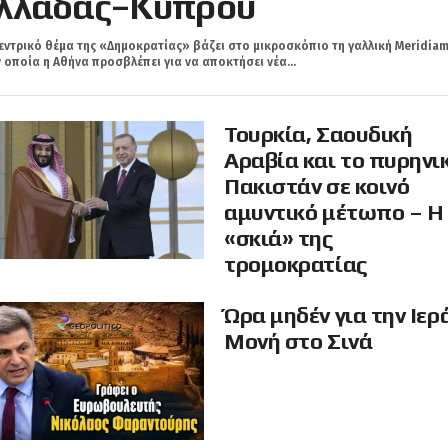
λλάδας–Κύπρου
εντρικό θέμα της «Δημοκρατίας» βάζει στο μικροσκόπιο τη γαλλική Meridiam
 οποία η Αθήνα προσβλέπει για να αποκτήσει νέα...
Τουρκία, Σαουδική
Αραβία και το πυρηνι
Πακιστάν σε κοινό
αμυντικό μέτωπο – Η
«σκιά» της
τρομοκρατίας
Ώρα μηδέν για την Ιερ
Μονή στο Σινά