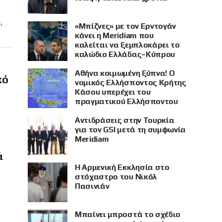
,
«Μπίζνες» με τον Ερντογάν
κάνει η Meridiam που
καλείται να ξεμπλοκάρει το
καλώδιο Ελλάδας–Κύπρου
Αθήνα κοιμωμένη ξύπνα! Ο
κό
νομικός Ελλήσποντος Κρήτης
Κάσου υπερέχει του
πραγματικού Ελλήσποντου
Αντιδράσεις στην Τουρκία
για τον GSI μετά τη συμφωνία
Meridiam
ά
Η Αρμενική Εκκλησία στο
στόχαστρο του Νικόλ
Πασινιάν
Μπαίνει μπροστά το σχέδιο