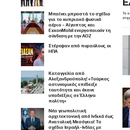
Ε
Μπαίνει μπροστά το σχέδιο
Το κ
στην
για το κυπριακό φυσικό
αέριο – Αίγυπτος και
ExxonMobil ενεργοποιούν τη
σύνδεση με την ΑΟΖ
Στέρεψαν από πυραύλους οι
ΗΠΑ
Καταγγελία από
Αλεξανδρούπολη! «Τούρκος
αστυνομικός επέδειξε
ταυτότητα και έκανε
υποδείξεις σε Έλληνα
πολίτη»
Νέα γεωπολιτική
αρχιτεκτονική από Ινδικό έως
Ανατολική Μεσόγειο! Το
σχέδιο Ισραήλ–Ινδίας με