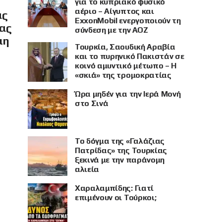
για το κυπριακό φυσικό
αέριο – Αίγυπτος και
ας
ExxonMobil ενεργοποιούν τη
ίας
σύνδεση με την ΑΟΖ
μη
Τουρκία, Σαουδική Αραβία
και το πυρηνικό Πακιστάν σε
κοινό αμυντικό μέτωπο – Η
«σκιά» της τρομοκρατίας
Ώρα μηδέν για την Ιερά Μονή
στο Σινά
Το δόγμα της «Γαλάζιας
Πατρίδας» της Τουρκίας
ξεκινά με την παράνομη
αλιεία
Χαραλαμπίδης: Γιατί
επιμένουν οι Τούρκοι;