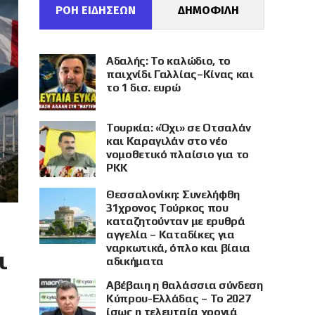
ΡΟΗ ΕΙΔΗΣΕΩΝ
ΔΗΜΟΦΙΛΗ
Αδαλής: Το καλώδιο, το
παιχνίδι Γαλλίας–Κίνας και
το 1 δισ. ευρώ
Τουρκία: «Όχι» σε Οτσαλάν
και Καραγιλάν στο νέο
νομοθετικό πλαίσιο για το
PKK
Θεσσαλονίκη: Συνελήφθη
31χρονος Τούρκος που
καταζητούνταν με ερυθρά
αγγελία – Καταδίκες για
ναρκωτικά, όπλο και βίαια
ι
αδικήματα
Αβέβαιη η θαλάσσια σύνδεση
Κύπρου-Ελλάδας – Το 2027
ίσως η τελευταία χρονιά