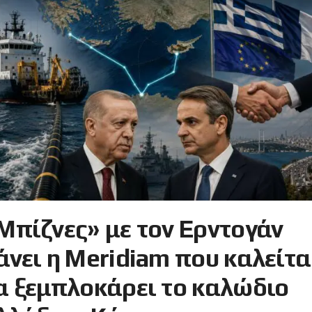
Μπίζνες» με τον Ερντογάν
άνει η Meridiam που καλείτα
α ξεμπλοκάρει το καλώδιο