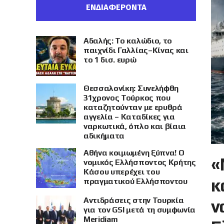
ΕΝΔΙΑΦΕΡΟΝΤΑ
Αδαλής: Το καλώδιο, το
παιχνίδι Γαλλίας–Κίνας και
το 1 δισ. ευρώ
Θεσσαλονίκη: Συνελήφθη
31χρονος Τούρκος που
καταζητούνταν με ερυθρά
αγγελία – Καταδίκες για
ναρκωτικά, όπλο και βίαια
αδικήματα
Αθήνα κοιμωμένη ξύπνα! Ο
«
νομικός Ελλήσποντος Κρήτης
Κάσου υπερέχει του
κ
πραγματικού Ελλήσποντου
Αντιδράσεις στην Τουρκία
ν
για τον GSI μετά τη συμφωνία
Meridiam