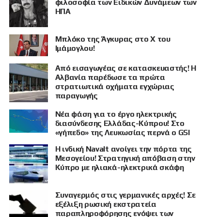
φιλοσοφία των Ειδικών Δυνάμεων των
ΗΠΑ
Μπλόκο της Άγκυρας στο X του
Ιμάμογλου!
Από εισαγωγέας σε κατασκευαστής! Η
Αλβανία παρέδωσε τα πρώτα
στρατιωτικά οχήματα εγχώριας
παραγωγής
Νέα φάση για το έργο ηλεκτρικής
διασύνδεσης Ελλάδας-Κύπρου! Στο
«γήπεδο» της Λευκωσίας περνά ο GSI
Η ινδική Navalt ανοίγει την πόρτα της
Μεσογείου! Στρατηγική απόβαση στην
Κύπρο με ηλιακά-ηλεκτρικά σκάφη
Συναγερμός στις γερμανικές αρχές! Σε
εξέλιξη ρωσική εκστρατεία
παραπληροφόρησης ενόψει των