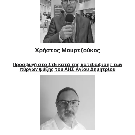
Χρήστος Μουρτζούκος
Προσφυγή στο ΣτΕ κατά της κατεδάφισης των
πύργων ψύξης του ΑΗΣ Αγίου Δημητρίου