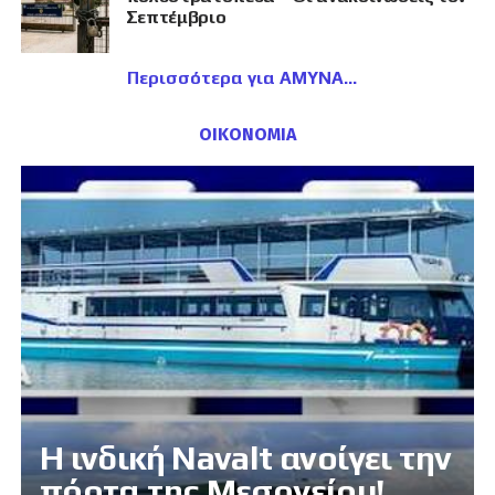
Σεπτέμβριο
Περισσότερα για ΑΜΥΝΑ
ΟΙΚΟΝΟΜΙΑ
Η ινδική Navalt ανοίγει την
πόρτα της Μεσογείου!