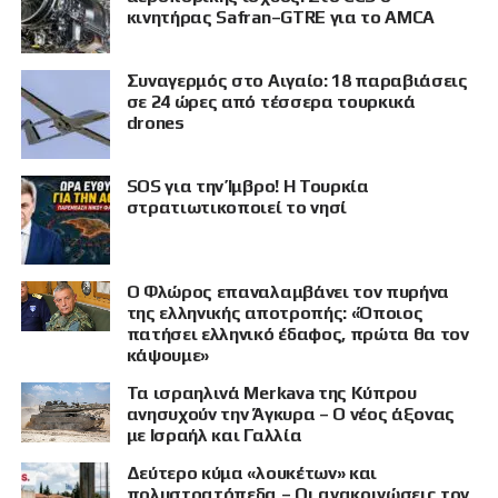
κινητήρας Safran–GTRE για το AMCA
Συναγερμός στο Αιγαίο: 18 παραβιάσεις
σε 24 ώρες από τέσσερα τουρκικά
drones
SOS για την Ίμβρο! Η Τουρκία
στρατιωτικοποιεί το νησί
Ο Φλώρος επαναλαμβάνει τον πυρήνα
της ελληνικής αποτροπής: «Όποιος
πατήσει ελληνικό έδαφος, πρώτα θα τον
κάψουμε»
Τα ισραηλινά Merkava της Κύπρου
ανησυχούν την Άγκυρα – Ο νέος άξονας
με Ισραήλ και Γαλλία
Δεύτερο κύμα «λουκέτων» και
πολυστρατόπεδα – Οι ανακοινώσεις τον