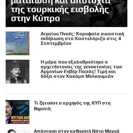
ματαίωση και αποτυχία
της τουρκικής εισβολής
στην Κύπρο
Αιγαίου Πνοές: Κορυφαία εικαστική
εκδήλωση στο Καστελόριζο στις 4
Σεπτεμβρίου
Η μέρα που εξολοθρεύτηκε ο
αρχιτέκτονας της γενοκτονίας των
Αρμενίων Ενβέρ Πασάς! Τιμή και
δόξα στον Χακόμπ Μελκουμιάν
Τι ζητούσε ο αρχηγός της ΚΥΠ στη
Βηρυτό;
Απάντηση στον καθηγητή Νότη Μαριά