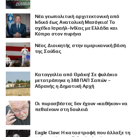
Νέα γεωπολιτική αρχιτεκτονική από
Ινδικό έως Ανατολική Μεσόγειο! Το
σχέδιο Ισραήλ–Ινδίας με Ελλάδα και
Κύπρο στον πυρήνα
Νέος Διοικητής στην αμερικανική βάση
της Σούδας
ΠΡΟΒΟΛΗ
Καταγγελία από Θράκη! Σε φυλάκιο
μετατράπηκε η 388 ΠΑΠ Σαπών –
Αδρανής η Δημοτική Αρχή
Οι πυροσβέστες δεν έχουν «καθήκον» να
πεθαίνουν στη δουλειά
Eagle Claw: Η καταστροφή που άλλαξε τη