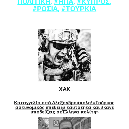
ΠΟΛΙΤΙΚΉ
,
#ΗΠΑ
,
#ΚΎΠΡΟΣ
,
#ΡΩΣΊΑ
,
#ΤΟΥΡΚΊΑ
XAK
Καταγγελία από Αλεξανδρούπολη! «Τούρκος
αστυνομικός επέδειξε ταυτότητα και έκανε
υποδείξεις σε Έλληνα πολίτη»