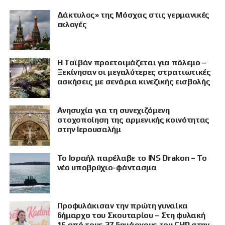
Δάκτυλος» της Μόσχας στις γερμανικές
εκλογές
Η Ταϊβάν προετοιμάζεται για πόλεμο –
Ξεκίνησαν οι μεγαλύτερες στρατιωτικές
ασκήσεις με σενάρια κινεζικής εισβολής
Ανησυχία για τη συνεχιζόμενη
στοχοποίηση της αρμενικής κοινότητας
στην Ιερουσαλήμ
Το Ισραήλ παρέλαβε το INS Drakon – Το
νέο υποβρύχιο-φάντασμα
Προφυλάκισαν την πρώτη γυναίκα
δήμαρχο του Σκουταρίου – Στη φυλακή
16 από τους 27 δημάρχους του CHP στην