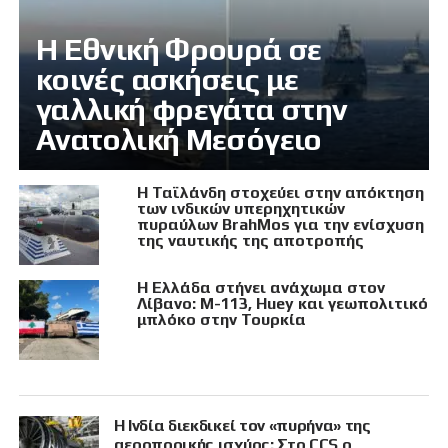
Η Εθνική Φρουρά σε
κοινές ασκήσεις με
γαλλική φρεγάτα στην
Ανατολική Μεσόγειο
Η Ταϊλάνδη στοχεύει στην απόκτηση
των ινδικών υπερηχητικών
πυραύλων BrahMos για την ενίσχυση
της ναυτικής της αποτροπής
Η Ελλάδα στήνει ανάχωμα στον
Λίβανο: M-113, Huey και γεωπολιτικό
μπλόκο στην Τουρκία
Η Ινδία διεκδικεί τον «πυρήνα» της
αεροπορικής ισχύος: Στο CCS ο