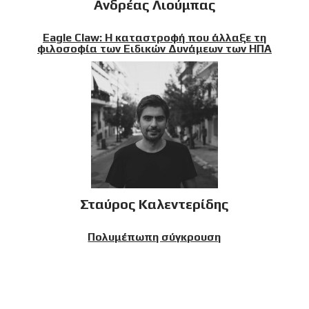
Ανδρέας Λιούμπας
Eagle Claw: Η καταστροφή που άλλαξε τη
φιλοσοφία των Ειδικών Δυνάμεων των ΗΠΑ
Σταύρος Καλεντερίδης
Πολυμέπωπη σύγκρουση