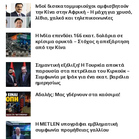
Ινδοί δισεκατομμυριούχοι αμφισβητούν
την Κίνα στην Αφρική – Η μάχη για χρυσό,
λίθιο, χαλκό και τηλεπικοινωνίες
Η Ινδία επενδύει 166 εκατ. δολάρια σε
κρίσιμα ορυκτά – Στόχος η απεξάρτηση
από την Κίνα
Σημαντική εξέλιξη! Η Τουρκία αποκτά
παρουσία στα πετρέλαια του Κιρκούκ –
Συμφωνία με Ιράκ για ένα εκατ. βαρέλια
ημερησίως
Αδαλής: Μας γδέρνουν στα καύσιμα!
Η METLEN υπογράφει εμβληματική
συμφωνία προμήθειας γαλλίου