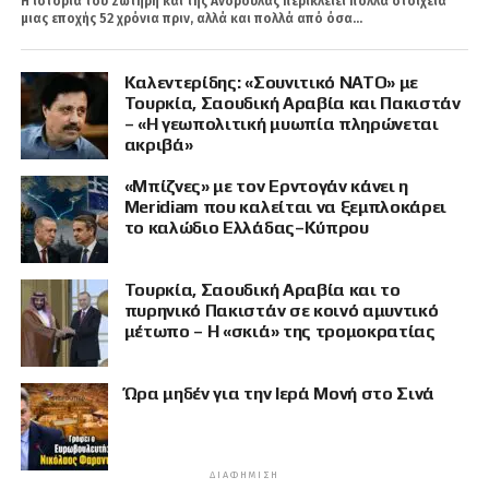
Η ιστορία του Σωτήρη και της Ανδρούλας περικλείει πολλά στοιχεία
μιας εποχής 52 χρόνια πριν, αλλά και πολλά από όσα...
Καλεντερίδης: «Σουνιτικό ΝΑΤΟ» με
Τουρκία, Σαουδική Αραβία και Πακιστάν
– «Η γεωπολιτική μυωπία πληρώνεται
ακριβά»
«Μπίζνες» με τον Ερντογάν κάνει η
Meridiam που καλείται να ξεμπλοκάρει
το καλώδιο Ελλάδας–Κύπρου
Τουρκία, Σαουδική Αραβία και το
πυρηνικό Πακιστάν σε κοινό αμυντικό
μέτωπο – Η «σκιά» της τρομοκρατίας
Ώρα μηδέν για την Ιερά Μονή στο Σινά
ΔΙΑΦΉΜΙΣΗ