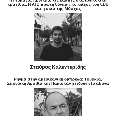
Η Γερμανία πριν από τις κάλπες στα ανατολικά
κρατίδια: Η AfD πρώτη δύναμη, το τείχος του CDU
και η σκιά της Μόσχας
Σταύρος Καλεντερίδης
Ρήγμα στην αμερικανική ομπρέλα: Τουρκία,
Σαουδική Αραβία και Πακιστάν χτίζουν νέο άξονα