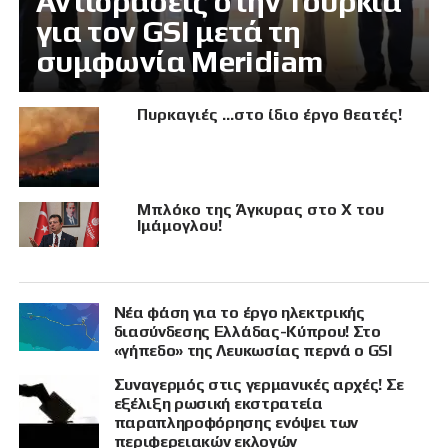
Αντιδράσεις στην Τουρκία
για τον GSI μετά τη
συμφωνία Meridiam
Πυρκαγιές …στο ίδιο έργο θεατές!
Μπλόκο της Άγκυρας στο X του
Ιμάμογλου!
Νέα φάση για το έργο ηλεκτρικής
διασύνδεσης Ελλάδας-Κύπρου! Στο
«γήπεδο» της Λευκωσίας περνά ο GSI
Συναγερμός στις γερμανικές αρχές! Σε
εξέλιξη ρωσική εκστρατεία
παραπληροφόρησης ενόψει των
περιφερειακών εκλογών