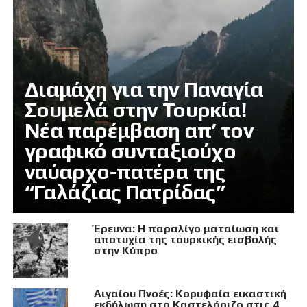
Διαμάχη για την Παναγία
Σουμελά στην Τουρκία!
Νέα παρέμβαση απ’ τον
γραφικό συνταξιούχο
ναύαρχο-πατέρα της
“Γαλάζιας Πατρίδας”
Έρευνα: Η παραλίγο ματαίωση και
αποτυχία της τουρκικής εισβολής
στην Κύπρο
Αιγαίου Πνοές: Κορυφαία εικαστική
εκδήλωση στο Καστελόριζο στις 4