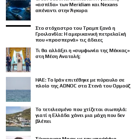
«ασπίδα» των Meridiam και Nexans
απέναντι στην Άγκυρα
Στο στόχαστρο του Τραμπ ξανά η
Γροιλανδία: Η αμερικανική πετρελαϊκή
που «προσπερνά» τις άδειες
Τι θα αλλάξει η «συμφωνία της Μέκκας»
στη Μέση Ανατολή;
ΗΑΕ: Το Ιράν επιτέθηκε με πύραυλο σε
πλοίο της ADNOC στα Στενά του Ορμούζ
Το τετελεσμένο που χτίζεται σιωπηλά:
γιατί η Ελλάδα χάνει μια μάχη που δεν
βλέπει
Σύγκρουση Μασκ με την υποψήφια