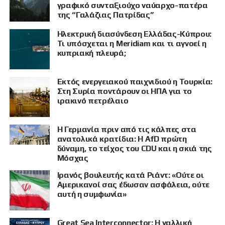
γραφικό συνταξιούχο ναύαρχο-πατέρα
της “Γαλάζιας Πατρίδας”
Ηλεκτρική διασύνδεση Ελλάδας-Κύπρου:
Τι υπόσχεται η Meridiam και τι αγνοεί η
κυπριακή πλευρά;
Εκτός ενεργειακού παιχνιδιού η Τουρκία:
Στη Συρία ποντάρουν οι ΗΠΑ για το
ιρακινό πετρέλαιο
Η Γερμανία πριν από τις κάλπες στα
ανατολικά κρατίδια: Η AfD πρώτη
δύναμη, το τείχος του CDU και η σκιά της
Μόσχας
Ιρανός βουλευτής κατά Ριάντ: «Ούτε οι
ΠΡΟΒΟΛΗ
Αμερικανοί σας έδωσαν ασφάλεια, ούτε
αυτή η συμφωνία»
Great Sea Interconnector: Η γαλλική