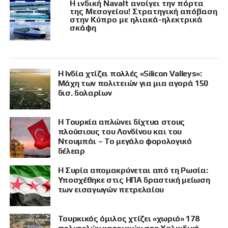
Η ινδική Navalt ανοίγει την πόρτα
της Μεσογείου! Στρατηγική απόβαση
στην Κύπρο με ηλιακά-ηλεκτρικά
σκάφη
Η Ινδία χτίζει πολλές «Silicon Valleys»:
Μάχη των πολιτειών για μια αγορά 150
δισ. δολαρίων
Η Τουρκία απλώνει δίχτυα στους
πλούσιους του Λονδίνου και του
Ντουμπάι – Το μεγάλο φορολογικό
δέλεαρ
Η Συρία απομακρύνεται από τη Ρωσία:
Υποσχέθηκε στις ΗΠΑ δραστική μείωση
των εισαγωγών πετρελαίου
Τουρκικός όμιλος χτίζει «χωριό» 178