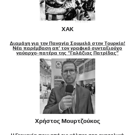
XAK
Διαμάχη για την Παναγία Σουμελά στην Τουρκία!
Νέα παρέμβαση απ’ τον γραφικό συνταξιούχο
ναύαρχο-πατέρα της “Γαλάζιας Πατρίδας”
Χρήστος Μουρτζούκος