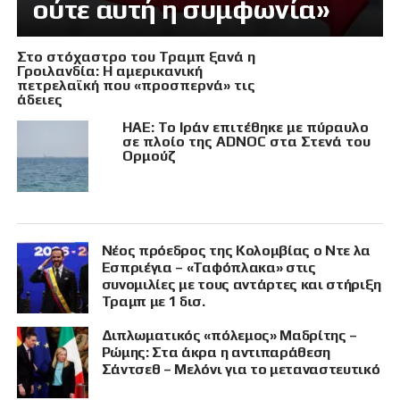
ούτε αυτή η συμφωνία»
Στο στόχαστρο του Τραμπ ξανά η
Γροιλανδία: Η αμερικανική
πετρελαϊκή που «προσπερνά» τις
άδειες
ΗΑΕ: Το Ιράν επιτέθηκε με πύραυλο
σε πλοίο της ADNOC στα Στενά του
Ορμούζ
Νέος πρόεδρος της Κολομβίας ο Ντε λα
Εσπριέγια – «Ταφόπλακα» στις
συνομιλίες με τους αντάρτες και στήριξη
Τραμπ με 1 δισ.
Διπλωματικός «πόλεμος» Μαδρίτης –
Ρώμης: Στα άκρα η αντιπαράθεση
Σάντσεθ – Μελόνι για το μεταναστευτικό