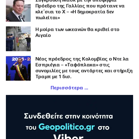
Πρόεδρο της Γαλλίας που πρότεινε να
κλε΄σιει το X – «Η δημοκρατία δεν
πωλείται»
Η μοίρα των ωκεανών θα κριθεί στο
Αιγαίο
Νέος πρόεδρος της Κολομβίας ο Ντε λα
Εσπριέγια – «Ταφόπλακα» στις
συνομιλίες με τους αντάρτες και στήριξη
Τραμπ με 1 δισ.
Περισσότερα