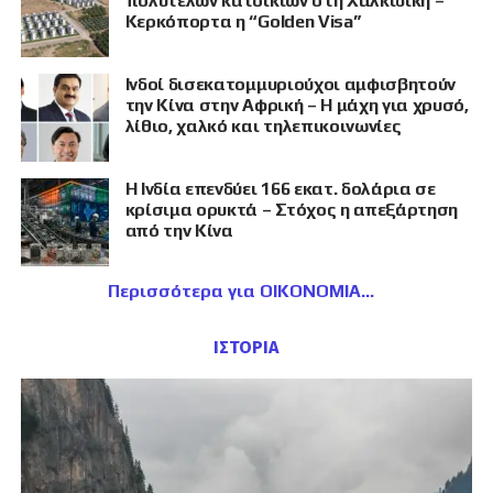
πολυτελών κατοικιών στη Χαλκιδική –
Κερκόπορτα η “Golden Visa”
Ινδοί δισεκατομμυριούχοι αμφισβητούν
την Κίνα στην Αφρική – Η μάχη για χρυσό,
λίθιο, χαλκό και τηλεπικοινωνίες
Η Ινδία επενδύει 166 εκατ. δολάρια σε
κρίσιμα ορυκτά – Στόχος η απεξάρτηση
από την Κίνα
Περισσότερα για ΟΙΚΟΝΟΜΙΑ
ΙΣΤΟΡΙΑ