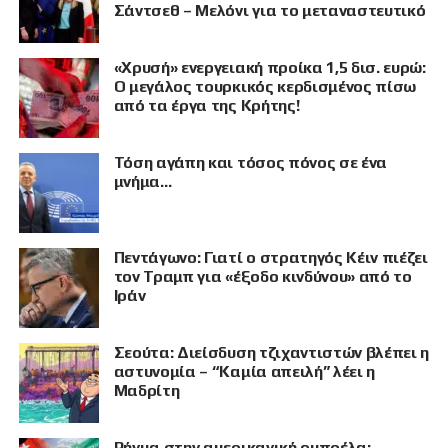
Σάντσεθ – Μελόνι για το μεταναστευτικό
«Χρυσή» ενεργειακή προίκα 1,5 δισ. ευρώ:
Ο μεγάλος τουρκικός κερδισμένος πίσω
από τα έργα της Κρήτης!
Τόση αγάπη και τόσος πόνος σε ένα
μνήμα…
Πεντάγωνο: Γιατί ο στρατηγός Κέιν πιέζει
τον Τραμπ για «έξοδο κινδύνου» από το
Ιράν
Σεούτα: Διείσδυση τζιχαντιστών βλέπει η
ΠΡΟΒΟΛΗ
αστυνομία – “Καμία απειλή” λέει η
Μαδρίτη
Ρήγμα στην αμερικανική ομπρέλα: