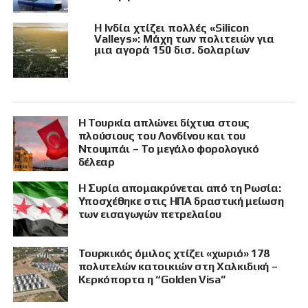
Η Ινδία χτίζει πολλές «Silicon
Valleys»: Μάχη των πολιτειών για
μια αγορά 150 δισ. δολαρίων
Η Τουρκία απλώνει δίχτυα στους
πλούσιους του Λονδίνου και του
Ντουμπάι – Το μεγάλο φορολογικό
δέλεαρ
Η Συρία απομακρύνεται από τη Ρωσία:
Υποσχέθηκε στις ΗΠΑ δραστική μείωση
των εισαγωγών πετρελαίου
Τουρκικός όμιλος χτίζει «χωριό» 178
πολυτελών κατοικιών στη Χαλκιδική –
Κερκόπορτα η “Golden Visa”