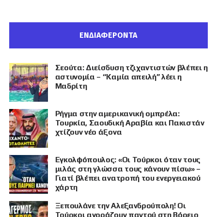
ΕΝΔΙΑΦΕΡΟΝΤΑ
Σεούτα: Διείσδυση τζιχαντιστών βλέπει η
αστυνομία – “Καμία απειλή” λέει η
Μαδρίτη
Ρήγμα στην αμερικανική ομπρέλα:
Τουρκία, Σαουδική Αραβία και Πακιστάν
χτίζουν νέο άξονα
Εγκολφόπουλος: «Οι Τούρκοι όταν τους
μιλάς στη γλώσσα τους κάνουν πίσω» –
Γιατί βλέπει ανατροπή του ενεργειακού
χάρτη
Ξεπουλάνε την Αλεξανδρούπολη! Οι
Τούρκοι αγοράζουν παντού στη Βόρειο