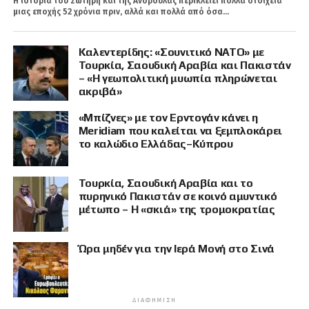
Η ιστορία του Σωτήρη και της Ανδρούλας περικλείει πολλά στοιχεία
μιας εποχής 52 χρόνια πριν, αλλά και πολλά από όσα...
Καλεντερίδης: «Σουνιτικό ΝΑΤΟ» με
Τουρκία, Σαουδική Αραβία και Πακιστάν
– «Η γεωπολιτική μυωπία πληρώνεται
ακριβά»
«Μπίζνες» με τον Ερντογάν κάνει η
Meridiam που καλείται να ξεμπλοκάρει
το καλώδιο Ελλάδας–Κύπρου
Τουρκία, Σαουδική Αραβία και το
πυρηνικό Πακιστάν σε κοινό αμυντικό
μέτωπο – Η «σκιά» της τρομοκρατίας
Ώρα μηδέν για την Ιερά Μονή στο Σινά
ΔΙΑΦΉΜΙΣΗ