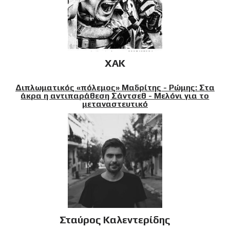
XAK
Διπλωματικός «πόλεμος» Μαδρίτης - Ρώμης: Στα
άκρα η αντιπαράθεση Σάντσεθ - Μελόνι για το
μεταναστευτικό
Σταύρος Καλεντερίδης