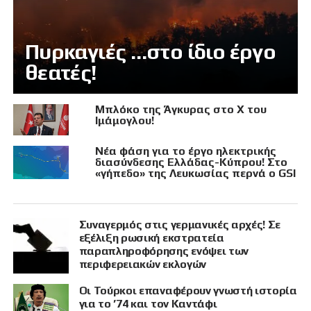
Πυρκαγιές …στο ίδιο έργο
θεατές!
Μπλόκο της Άγκυρας στο X του
Ιμάμογλου!
Νέα φάση για το έργο ηλεκτρικής
διασύνδεσης Ελλάδας-Κύπρου! Στο
«γήπεδο» της Λευκωσίας περνά ο GSI
Συναγερμός στις γερμανικές αρχές! Σε
εξέλιξη ρωσική εκστρατεία
παραπληροφόρησης ενόψει των
περιφερειακών εκλογών
Οι Τούρκοι επαναφέρουν γνωστή ιστορία
για το ’74 και τον Καντάφι