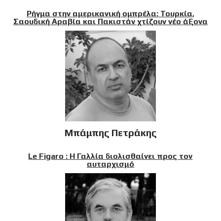
Ρήγμα στην αμερικανική ομπρέλα: Τουρκία,
Σαουδική Αραβία και Πακιστάν χτίζουν νέο άξονα
Μπάμπης Πετράκης
Le Figaro : Η Γαλλία διολισθαίνει προς τον
αυταρχισμό