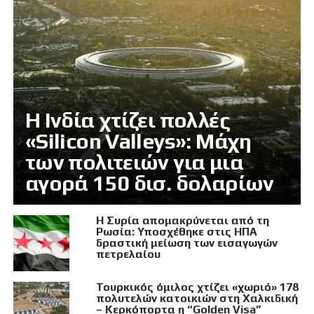
Η Ινδία χτίζει πολλές
«Silicon Valleys»: Μάχη
των πολιτειών για μια
αγορά 150 δισ. δολαρίων
Η Συρία απομακρύνεται από τη
Ρωσία: Υποσχέθηκε στις ΗΠΑ
δραστική μείωση των εισαγωγών
πετρελαίου
Τουρκικός όμιλος χτίζει «χωριό» 178
πολυτελών κατοικιών στη Χαλκιδική
– Κερκόπορτα η “Golden Visa”