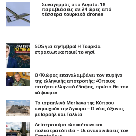
Συναγερμός στο Αιγαίο: 18
παραβιάσεις σε 24 ώρες από
τέσσερα τουρκικά drones
SOS για την Ίμβρο! Η Τουρκία
στρατιωτικοποιεί το νησί
Ο Φλώρος επαναλαμβάνει τον πυρήνα
της ελληνικής αποτροπής: «Όποιος
πατήσει ελληνικό έδαφος, πρώτα θα τον
κάψουμε»
Τα ισραηλινά Merkava της Κύπρου
ανησυχούν την Άγκυρα – Ο νέος άξονας
με Ισραήλ και Γαλλία
Δεύτερο κύμα «λουκέτων» και
πολυστρατόπεδα – Οι ανακοινώσεις τον