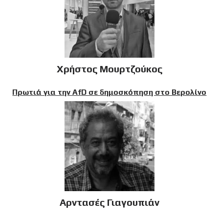
Χρήστος Μουρτζούκος
Πρωτιά για την AfD σε δημοσκόπηση στο Βερολίνο
Αρντασές Γιαγουπιάν