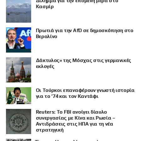
Δίλημμα για την επόμενη μέρα στο
Κασμίρ
Πρωτιά για την AfD σε δημοσκόπηση στο
Βερολίνο
Δάκτυλος» της Μόσχας στις γερμανικές
εκλογές
Οι Τούρκοι επαναφέρουν γνωστή ιστορία
ΠΡΟΒΟΛΗ
για το ’74 και τον Καντάφι
Reuters: Το FBI ανοίγει δίαυλο
συνεργασίας με Κίνα και Ρωσία –
Αντιδράσεις στις ΗΠΑ για τη νέα
στρατηγική