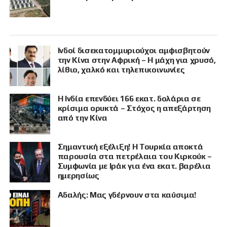
Ινδοί δισεκατομμυριούχοι αμφισβητούν
την Κίνα στην Αφρική – Η μάχη για χρυσό,
λίθιο, χαλκό και τηλεπικοινωνίες
Η Ινδία επενδύει 166 εκατ. δολάρια σε
κρίσιμα ορυκτά – Στόχος η απεξάρτηση
από την Κίνα
Σημαντική εξέλιξη! Η Τουρκία αποκτά
παρουσία στα πετρέλαια του Κιρκούκ –
Συμφωνία με Ιράκ για ένα εκατ. βαρέλια
ημερησίως
Αδαλής: Μας γδέρνουν στα καύσιμα!