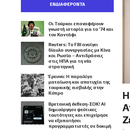
ΕΝΔΙΑΦΕΡΟΝΤΑ
Οι Τούρκοι επαναφέρουν
γνωστή ιστορία για το ’74 και
τον Καντάφι
Reuters: Το FBI ανοίγει
δίαυλο συνεργασίας με Κίνα
και Ρωσία – Αντιδράσεις
στις ΗΠΑ για τη νέα
στρατηγική
Έρευνα: Η παραλίγο
ματαίωση και αποτυχία της
τουρκικής εισβολής στην
Η
Κύπρο
Βρετανική έκθεση-ΣΟΚ! AI
Α
δημιούργησε ψεύτικες
ταυτότητες και επιχείρησε
Ζ
να εξαπατήσει
προγραμματιστές σε δοκιμή