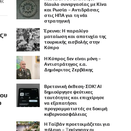
ής
δίαυλο συνεργασίας με Κίνα
και Ρωσία – Αντιδράσεις
στις ΗΠΑ για τη νέα
στρατηγική
Έρευνα: Η παραλίγο
ής»
ματαίωση και αποτυχία της
τουρκικής εισβολής στην
Κύπρο
Η Κύπρος δεν είναι μόνη –
Αντιστράτηγος ε.α.
Δημόκριτος Ζερβάκης
Βρετανική έκθεση-ΣΟΚ! AI
δημιούργησε ψεύτικες
νου
ταυτότητες και επιχείρησε
ο
να εξαπατήσει
προγραμματιστές σε δοκιμή
κυβερνοασφάλειας
Η Ταϊβάν προετοιμάζεται για
πόλεμο – Ξεκίνησαν οι