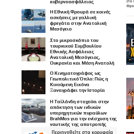
κυβερνοασφάλειας
Στο 
Φρου
Η Εθνική Φρουρά σε κοινές
ασκήσεις με γαλλική
φρεγάτα στην Ανατολική
Μεσόγειο
Στο μικροσκόπιο του
τουρκικού Συμβουλίου
Εθνικής Ασφάλειας
Ανατολική Μεσόγειος,
Ουκρανία και Μέση Ανατολή
Ο Κινηματογράφος ως
Γεωπολιτικό Όπλο: Πώς η
Κινούμενη Εικόνα
Ξαναγράφει την Ιστορία
Η Ταϊλάνδη στοχεύει στην
απόκτηση των ινδικών
υπερηχητικών πυραύλων
BrahMos για την ενίσχυση της
ναυτικής της αποτροπής
Περιηγηθείτε στα κορυφαία