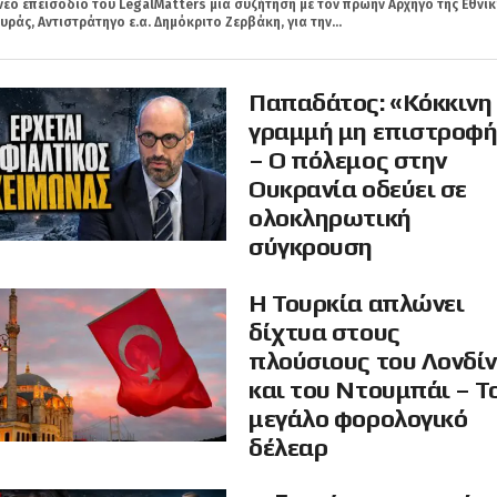
νέο επεισόδιο του LegalMatters μια συζήτηση με τον πρώην Αρχηγό της Εθνικ
ράς, Αντιστράτηγο ε.α. Δημόκριτο Ζερβάκη, για την...
Παπαδάτος: «Κόκκινη
γραμμή μη επιστροφ
– Ο πόλεμος στην
Ουκρανία οδεύει σε
ολοκληρωτική
σύγκρουση
Η Τουρκία απλώνει
δίχτυα στους
πλούσιους του Λονδί
και του Ντουμπάι – Τ
μεγάλο φορολογικό
δέλεαρ