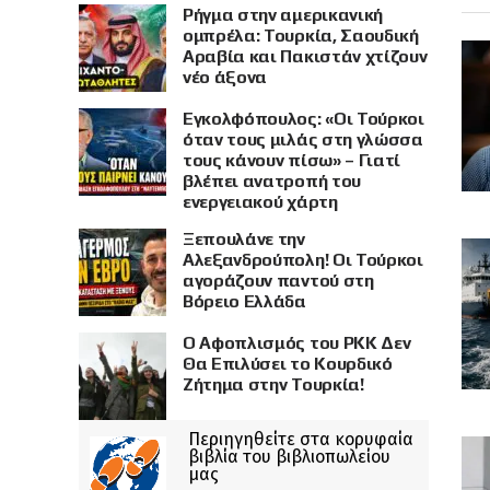
Ρήγμα στην αμερικανική
ομπρέλα: Τουρκία, Σαουδική
Αραβία και Πακιστάν χτίζουν
νέο άξονα
Εγκολφόπουλος: «Οι Τούρκοι
όταν τους μιλάς στη γλώσσα
τους κάνουν πίσω» – Γιατί
βλέπει ανατροπή του
ενεργειακού χάρτη
Ξεπουλάνε την
Αλεξανδρούπολη! Οι Τούρκοι
αγοράζουν παντού στη
Βόρειο Ελλάδα
Ο Αφοπλισμός του PKK Δεν
Θα Επιλύσει το Κουρδικό
Ζήτημα στην Τουρκία!
Περιηγηθείτε στα κορυφαία
βιβλία του βιβλιοπωλείου
μας