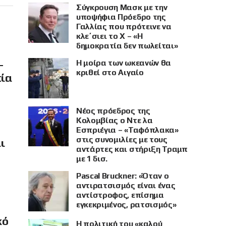
Σύγκρουση Μασκ με την
υποψήφια Πρόεδρο της
Γαλλίας που πρότεινε να
κλε΄σιει το X – «Η
δημοκρατία δεν πωλείται»
–
Η μοίρα των ωκεανών θα
κριθεί στο Αιγαίο
πία
Νέος πρόεδρος της
Κολομβίας ο Ντε λα
Εσπριέγια – «Ταφόπλακα»
στις συνομιλίες με τους
ι
αντάρτες και στήριξη Τραμπ
με 1 δισ.
Pascal Bruckner: «Όταν ο
αντιρατσισμός είναι ένας
αντίστροφος, επίσημα
εγκεκριμένος, ρατσισμός»
κό
Η πολιτική του «καλού