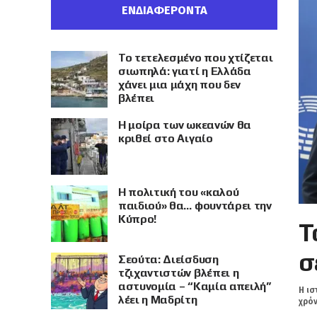
ΕΝΔΙΑΦΕΡΟΝΤΑ
Το τετελεσμένο που χτίζεται
σιωπηλά: γιατί η Ελλάδα
χάνει μια μάχη που δεν
βλέπει
Η μοίρα των ωκεανών θα
κριθεί στο Αιγαίο
Η πολιτική του «καλού
παιδιού» θα… φουντάρει την
Κύπρο!
Τ
σ
Σεούτα: Διείσδυση
τζιχαντιστών βλέπει η
αστυνομία – “Καμία απειλή”
Η ισ
λέει η Μαδρίτη
χρόν