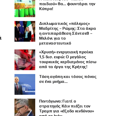
παιδιού» θα… φουντάρει την
Κύπρο!
Διπλωματικός «πόλεμος»
Μαδρίτης – Ρώμης: Στα άκρα
η αντιπαράθεση Σάντσεθ –
ά
Μελόνι για το
μεταναστευτικό
«Χρυσή» ενεργειακή προίκα
1,5 δισ. ευρώ: Ο μεγάλος
τουρκικός κερδισμένος πίσω
από τα έργα της Κρήτης!
Τόση αγάπη και τόσος πόνος
σε ένα μνήμα…
Πεντάγωνο: Γιατί ο
στρατηγός Κέιν πιέζει τον
Τραμπ για «έξοδο κινδύνου»
από το Ιράν