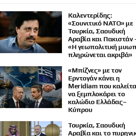
Καλεντερίδης:
«Σουνιτικό ΝΑΤΟ» με
Τουρκία, Σαουδική
Αραβία και Πακιστάν 
«Η γεωπολιτική μυω
πληρώνεται ακριβά»
«Μπίζνες» με τον
Ερντογάν κάνει η
Meridiam που καλείτα
να ξεμπλοκάρει το
καλώδιο Ελλάδας–
Κύπρου
Τουρκία, Σαουδική
Αραβία και το πυρηνι