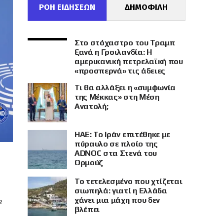
ΡΟΗ ΕΙΔΗΣΕΩΝ
ΔΗΜΟΦΙΛΗ
Στο στόχαστρο του Τραμπ
ξανά η Γροιλανδία: Η
αμερικανική πετρελαϊκή που
«προσπερνά» τις άδειες
Τι θα αλλάξει η «συμφωνία
της Μέκκας» στη Μέση
Ανατολή;
ΗΑΕ: Το Ιράν επιτέθηκε με
πύραυλο σε πλοίο της
ADNOC στα Στενά του
Ορμούζ
Το τετελεσμένο που χτίζεται
σιωπηλά: γιατί η Ελλάδα
χάνει μια μάχη που δεν
2
βλέπει