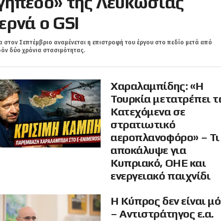
γήπεδο» της Λευκωσίας
ερνά ο GSI
 στον Σεπτέμβριο αναμένεται η επιστροφή του έργου στο πεδίο μετά από
όν δύο χρόνια στασιμότητας.
Χαραλαμπίδης: «Η
Τουρκία μετατρέπει τ
Κατεχόμενα σε
στρατιωτικό
αεροπλανοφόρο» – Τι
αποκάλυψε για
Κυπριακό, ΟΗΕ και
ενεργειακό παιχνίδι
Η Κύπρος δεν είναι μ
– Αντιστράτηγος ε.α.