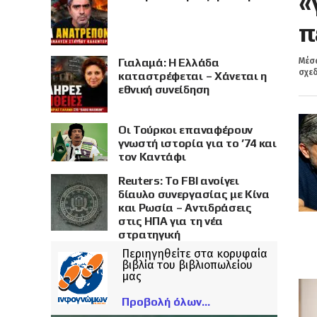
«
π
Γιαλαμά: Η Ελλάδα
Μέσα
σχεδ
καταστρέφεται – Χάνεται η
εθνική συνείδηση
Οι Τούρκοι επαναφέρουν
γνωστή ιστορία για το ’74 και
τον Καντάφι
Reuters: Το FBI ανοίγει
δίαυλο συνεργασίας με Κίνα
και Ρωσία – Αντιδράσεις
στις ΗΠΑ για τη νέα
στρατηγική
Περιηγηθείτε στα κορυφαία
βιβλία του βιβλιοπωλείου
μας
Προβολή όλων