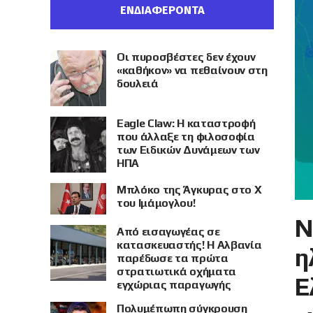
ΕΝΔΙΑΦΕΡΟΝΤΑ
Οι πυροσβέστες δεν έχουν
«καθήκον» να πεθαίνουν στη
δουλειά
Eagle Claw: Η καταστροφή
που άλλαξε τη φιλοσοφία
των Ειδικών Δυνάμεων των
ΗΠΑ
Μπλόκο της Άγκυρας στο X
του Ιμάμογλου!
Ν
Από εισαγωγέας σε
κατασκευαστής! Η Αλβανία
η
παρέδωσε τα πρώτα
στρατιωτικά οχήματα
Ε
εγχώριας παραγωγής
Πολυμέπωπη σύγκρουση