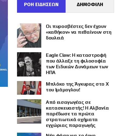
ΡΟΗ ΕΙΔΗΣΕΩΝ
ΔΗΜΟΦΙΛΗ
Οι πυροσβέστες δεν έχουν
«καθήκον» να πεθαίνουν στη
δουλειά
Eagle Claw: Η καταστροφή
που άλλαξε τη φιλοσοφία
των Ειδικών Δυνάμεων των
ΗΠΑ
Μπλόκο της Άγκυρας στο X
του Ιμάμογλου!
Από εισαγωγέας σε
κατασκευαστής! Η Αλβανία
παρέδωσε τα πρώτα
στρατιωτικά οχήματα
εγχώριας παραγωγής
Νέα φάση για το έργο