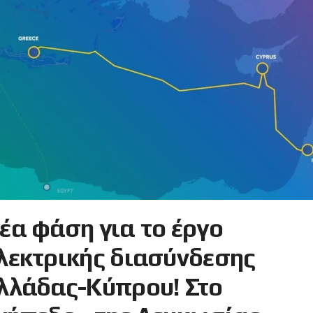
έα φάση για το έργο
λεκτρικής διασύνδεσης
λλάδας-Κύπρου! Στο