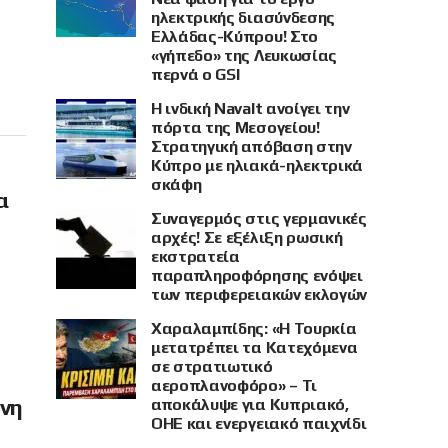
ηλεκτρικής διασύνδεσης
Ελλάδας-Κύπρου! Στο
«γήπεδο» της Λευκωσίας
περνά ο GSI
Η ινδική Navalt ανοίγει την
πόρτα της Μεσογείου!
Στρατηγική απόβαση στην
Κύπρο με ηλιακά-ηλεκτρικά
σκάφη
α
Συναγερμός στις γερμανικές
αρχές! Σε εξέλιξη ρωσική
εκστρατεία
παραπληροφόρησης ενόψει
των περιφερειακών εκλογών
Χαραλαμπίδης: «Η Τουρκία
μετατρέπει τα Κατεχόμενα
σε στρατιωτικό
αεροπλανοφόρο» – Τι
όνη
αποκάλυψε για Κυπριακό,
ΟΗΕ και ενεργειακό παιχνίδι