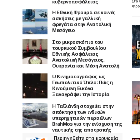
κυβερνοασφάλειας
Στο 
Φρου
Η Εθνική Φρουρά σε κοινές
ασκήσεις με γαλλική
φρεγάτα στην Ανατολική
Μεσόγειο
Στο μικροσκόπιο του
τουρκικού Συμβουλίου
Εθνικής Ασφάλειας
Ανατολική Μεσόγειος,
Ουκρανία και Μέση Ανατολή
Ο Κινηματογράφος ως
Γεωπολιτικό Όπλο: Πώς η
Κινούμενη Εικόνα
Ξαναγράφει την Ιστορία
Η Ταϊλάνδη στοχεύει στην
απόκτηση των ινδικών
υπερηχητικών πυραύλων
BrahMos για την ενίσχυση της
ναυτικής της αποτροπής
Περιηγηθείτε στα κορυφαία