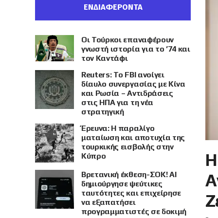
ΕΝΔΙΑΦΕΡΟΝΤΑ
Οι Τούρκοι επαναφέρουν
γνωστή ιστορία για το ’74 και
τον Καντάφι
Reuters: Το FBI ανοίγει
δίαυλο συνεργασίας με Κίνα
και Ρωσία – Αντιδράσεις
στις ΗΠΑ για τη νέα
στρατηγική
Έρευνα: Η παραλίγο
ματαίωση και αποτυχία της
τουρκικής εισβολής στην
Η
Κύπρο
Βρετανική έκθεση-ΣΟΚ! AI
Α
δημιούργησε ψεύτικες
ταυτότητες και επιχείρησε
Ζ
να εξαπατήσει
προγραμματιστές σε δοκιμή