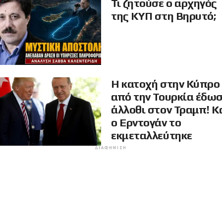
Τι ζητούσε ο αρχηγός
της ΚΥΠ στη Βηρυτό;
Η κατοχή στην Κύπρο
από την Τουρκία έδω
άλλοθι στον Τραμπ! Κ
ο Ερντογάν το
εκμεταλλεύτηκε
ΔΙΑΦΉΜΙΣΗ