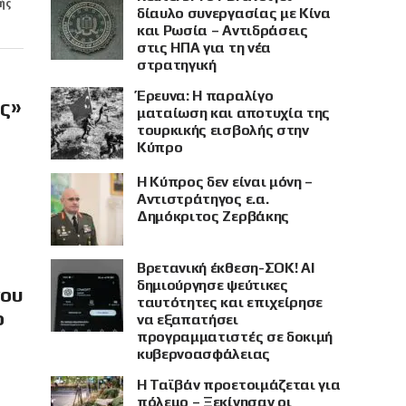
ής
δίαυλο συνεργασίας με Κίνα
και Ρωσία – Αντιδράσεις
στις ΗΠΑ για τη νέα
στρατηγική
Έρευνα: Η παραλίγο
ής»
ματαίωση και αποτυχία της
τουρκικής εισβολής στην
Κύπρο
Η Κύπρος δεν είναι μόνη –
Αντιστράτηγος ε.α.
Δημόκριτος Ζερβάκης
Βρετανική έκθεση-ΣΟΚ! AI
δημιούργησε ψεύτικες
νου
ταυτότητες και επιχείρησε
ο
να εξαπατήσει
προγραμματιστές σε δοκιμή
κυβερνοασφάλειας
Η Ταϊβάν προετοιμάζεται για
πόλεμο – Ξεκίνησαν οι