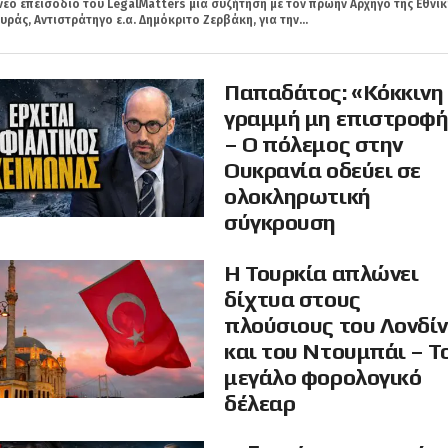
νέο επεισόδιο του LegalMatters μια συζήτηση με τον πρώην Αρχηγό της Εθνικ
ράς, Αντιστράτηγο ε.α. Δημόκριτο Ζερβάκη, για την...
Παπαδάτος: «Κόκκινη
γραμμή μη επιστροφ
– Ο πόλεμος στην
Ουκρανία οδεύει σε
ολοκληρωτική
σύγκρουση
Η Τουρκία απλώνει
δίχτυα στους
πλούσιους του Λονδί
και του Ντουμπάι – Τ
μεγάλο φορολογικό
δέλεαρ