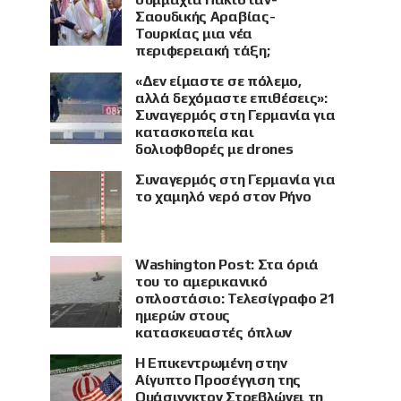
Σαουδικής Αραβίας-
Τουρκίας μια νέα
περιφερειακή τάξη;
«Δεν είμαστε σε πόλεμο,
αλλά δεχόμαστε επιθέσεις»:
Συναγερμός στη Γερμανία για
κατασκοπεία και
δολιοφθορές με drones
Συναγερμός στη Γερμανία για
το χαμηλό νερό στον Ρήνο
Washington Post: Στα όριά
του το αμερικανικό
οπλοστάσιο: Τελεσίγραφο 21
ημερών στους
κατασκευαστές όπλων
Η Επικεντρωμένη στην
Αίγυπτο Προσέγγιση της
Ουάσινγκτον Στρεβλώνει τη