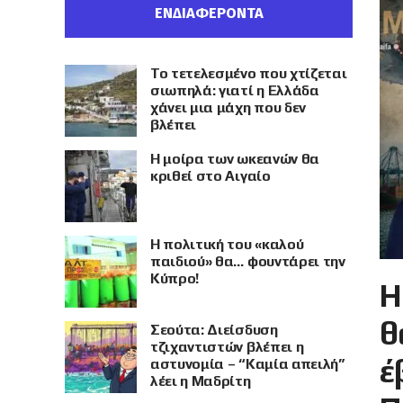
ΕΝΔΙΑΦΕΡΟΝΤΑ
Το τετελεσμένο που χτίζεται
σιωπηλά: γιατί η Ελλάδα
χάνει μια μάχη που δεν
βλέπει
Η μοίρα των ωκεανών θα
κριθεί στο Αιγαίο
Η πολιτική του «καλού
παιδιού» θα… φουντάρει την
Κύπρο!
Η
θ
Σεούτα: Διείσδυση
τζιχαντιστών βλέπει η
έ
αστυνομία – “Καμία απειλή”
λέει η Μαδρίτη