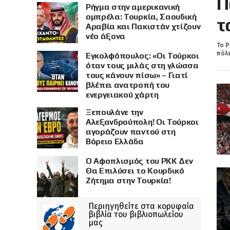
Π
Ρήγμα στην αμερικανική
ομπρέλα: Τουρκία, Σαουδική
τ
Αραβία και Πακιστάν χτίζουν
νέο άξονα
Το Ρ
πόλε
Εγκολφόπουλος: «Οι Τούρκοι
όταν τους μιλάς στη γλώσσα
τους κάνουν πίσω» – Γιατί
βλέπει ανατροπή του
ενεργειακού χάρτη
Ξεπουλάνε την
Αλεξανδρούπολη! Οι Τούρκοι
αγοράζουν παντού στη
Βόρειο Ελλάδα
Ο Αφοπλισμός του PKK Δεν
Θα Επιλύσει το Κουρδικό
Ζήτημα στην Τουρκία!
Περιηγηθείτε στα κορυφαία
βιβλία του βιβλιοπωλείου
μας