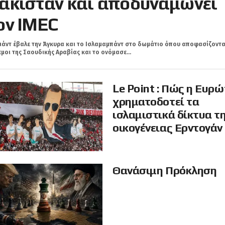
ακιστάν και αποδυναμώνει
ον IMEC
ιάντ έβαλε την Άγκυρα και τo Ισλαμαμπάντ στο δωμάτιο όπου αποφασίζοντα
μοι της Σαουδικής Αραβίας και το ονόμασε...
Le Point : Πώς η Ευρ
χρηματοδοτεί τα
ισλαμιστικά δίκτυα τ
οικογένειας Ερντογάν
Θανάσιμη Πρόκληση