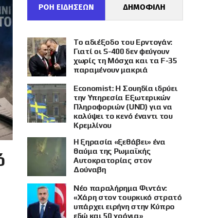
ΡΟΗ ΕΙΔΗΣΕΩΝ
ΔΗΜΟΦΙΛΗ
Το αδιέξοδο του Ερντογάν:
Γιατί οι S-400 δεν φεύγουν
χωρίς τη Μόσχα και τα F-35
παραμένουν μακριά
Economist: Η Σουηδία ιδρύει
την Υπηρεσία Εξωτερικών
Πληροφοριών (UND) για να
καλύψει το κενό έναντι του
Κρεμλίνου
Η ξηρασία «ξεθάβει» ένα
θαύμα της Ρωμαϊκής
ό
Αυτοκρατορίας στον
Δούναβη
Νέο παραλήρημα Φιντάν:
«Χάρη στον τουρκικό στρατό
υπάρχει ειρήνη στην Κύπρο
εδώ και 50 χρόνια»