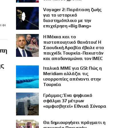
Voyager 2: Παράταση ζωής
για το ιστορικό
διαστημόπλοιο με την
ι οι
επιχείρηση «Big Bang»
Η Μέκκα και το
πιστοποιητικό θανάτου! Η
Σαουδική Αραβία έβαλε στο
ώπη
παιχνίδι Τουρκία-Πακιστάν
και αποδυναμώνει τον IMEC
ης
Ιταλικά ΜΜΕ για GSI: Πώς η
Meridiam αλλάζει τις
ισορροπίες απέναντι στην
Τουρκία
Γράμμος: Ένα ψηφιακό
σφάλμα 37 μέτρων
«αμφισβητεί» Εθνικά Σύνορα
Θα δημιουργήσει πράγματι η
συμμαχία Πακιστάν-