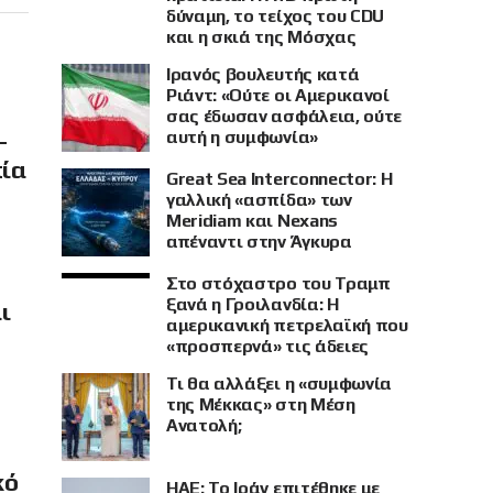
δύναμη, το τείχος του CDU
και η σκιά της Μόσχας
Ιρανός βουλευτής κατά
Ριάντ: «Ούτε οι Αμερικανοί
σας έδωσαν ασφάλεια, ούτε
–
αυτή η συμφωνία»
πία
Great Sea Interconnector: Η
γαλλική «ασπίδα» των
Meridiam και Nexans
απέναντι στην Άγκυρα
Στο στόχαστρο του Τραμπ
ξανά η Γροιλανδία: Η
ι
αμερικανική πετρελαϊκή που
«προσπερνά» τις άδειες
Τι θα αλλάξει η «συμφωνία
της Μέκκας» στη Μέση
Ανατολή;
κό
ΗΑΕ: Το Ιράν επιτέθηκε με