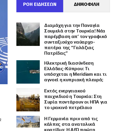
ΡΟΗ ΕΙΔΗΣΕΩΝ
ΔΗΜΟΦΙΛΗ
Διαμάχη για την Παναγία
Σουμελά στην Τουρκία! Νέα
παρέμβαση απ’ τον γραφικό
συνταξιούχο ναύαρχο-
πατέρα της “Γαλάζιας
Πατρίδας”
Ηλεκτρική διασύνδεση
Ελλάδας-Κύπρου: Τι
υπόσχεται η Meridiam και τι
αγνοεί η κυπριακή πλευρά;
Εκτός ενεργειακού
παιχνιδιού η Τουρκία: Στη
Συρία ποντάρουν οι ΗΠΑ για
το ιρακινό πετρέλαιο
Η Γερμανία πριν από τις
2
κάλπες στα ανατολικά
κρατίδια: Η AfD πρώτη