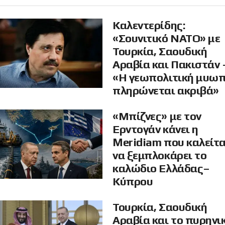
Καλεντερίδης:
«Σουνιτικό ΝΑΤΟ» με
Τουρκία, Σαουδική
Αραβία και Πακιστάν 
«Η γεωπολιτική μυω
πληρώνεται ακριβά»
«Μπίζνες» με τον
Ερντογάν κάνει η
Meridiam που καλείτα
να ξεμπλοκάρει το
καλώδιο Ελλάδας–
Κύπρου
Τουρκία, Σαουδική
Αραβία και το πυρηνι