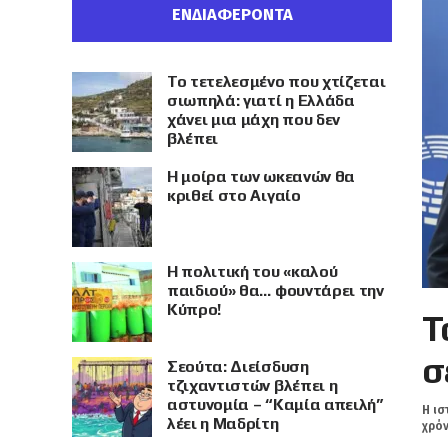
ΕΝΔΙΑΦΕΡΟΝΤΑ
Το τετελεσμένο που χτίζεται
σιωπηλά: γιατί η Ελλάδα
χάνει μια μάχη που δεν
βλέπει
Η μοίρα των ωκεανών θα
κριθεί στο Αιγαίο
Η πολιτική του «καλού
παιδιού» θα… φουντάρει την
Κύπρο!
Τ
σ
Σεούτα: Διείσδυση
τζιχαντιστών βλέπει η
αστυνομία – “Καμία απειλή”
Η ισ
λέει η Μαδρίτη
χρόν