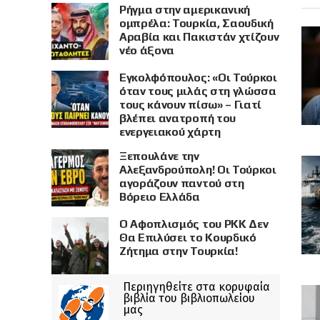
Ρήγμα στην αμερικανική
ομπρέλα: Τουρκία, Σαουδική
Αραβία και Πακιστάν χτίζουν
νέο άξονα
Εγκολφόπουλος: «Οι Τούρκοι
όταν τους μιλάς στη γλώσσα
τους κάνουν πίσω» – Γιατί
βλέπει ανατροπή του
ενεργειακού χάρτη
Ξεπουλάνε την
Αλεξανδρούπολη! Οι Τούρκοι
αγοράζουν παντού στη
Βόρειο Ελλάδα
Ο Αφοπλισμός του PKK Δεν
Θα Επιλύσει το Κουρδικό
Ζήτημα στην Τουρκία!
Περιηγηθείτε στα κορυφαία
βιβλία του βιβλιοπωλείου
μας