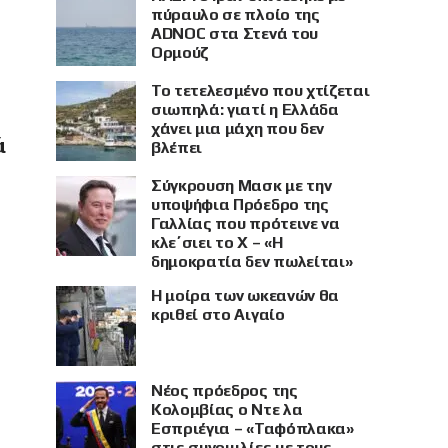
πύραυλο σε πλοίο της
ADNOC στα Στενά του
Ορμούζ
Το τετελεσμένο που χτίζεται
σιωπηλά: γιατί η Ελλάδα
χάνει μια μάχη που δεν
ά
βλέπει
Σύγκρουση Μασκ με την
υποψήφια Πρόεδρο της
Γαλλίας που πρότεινε να
κλε΄σιει το X – «Η
δημοκρατία δεν πωλείται»
Η μοίρα των ωκεανών θα
κριθεί στο Αιγαίο
Νέος πρόεδρος της
Κολομβίας ο Ντε λα
Εσπριέγια – «Ταφόπλακα»
στις συνομιλίες με τους