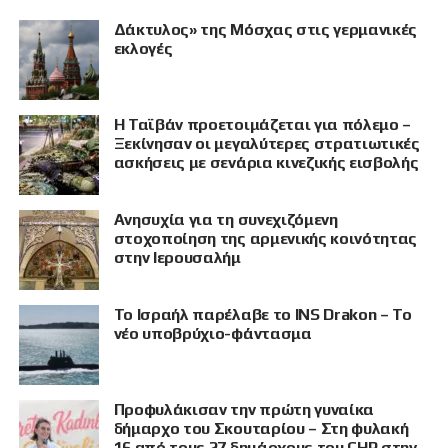
Δάκτυλος» της Μόσχας στις γερμανικές
εκλογές
Η Ταϊβάν προετοιμάζεται για πόλεμο –
Ξεκίνησαν οι μεγαλύτερες στρατιωτικές
ασκήσεις με σενάρια κινεζικής εισβολής
Ανησυχία για τη συνεχιζόμενη
στοχοποίηση της αρμενικής κοινότητας
στην Ιερουσαλήμ
Το Ισραήλ παρέλαβε το INS Drakon – Το
νέο υποβρύχιο-φάντασμα
Προφυλάκισαν την πρώτη γυναίκα
δήμαρχο του Σκουταρίου – Στη φυλακή
16 από τους 27 δημάρχους του CHP στην