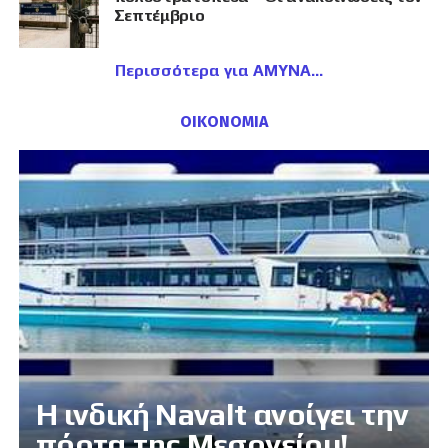
Σεπτέμβριο
Περισσότερα για ΑΜΥΝΑ
ΟΙΚΟΝΟΜΙΑ
Η ινδική Navalt ανοίγει την
πόρτα της Μεσογείου!