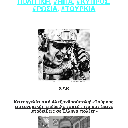
ΠΟΛΙΤΙΚΉ
,
#ΗΠΑ
,
#ΚΎΠΡΟΣ
,
#ΡΩΣΊΑ
,
#ΤΟΥΡΚΊΑ
XAK
Καταγγελία από Αλεξανδρούπολη! «Τούρκος
αστυνομικός επέδειξε ταυτότητα και έκανε
υποδείξεις σε Έλληνα πολίτη»