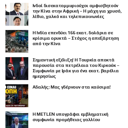
Ινδοί δισεκατομμυριούχοι αμφισβητούν
την Κίνα στην Αφρική – Η μάχη για χρυσό,
λίθιο, χαλκό και τηλεπικοινωνίες
Η Ινδία επενδύει 166 εκατ. δολάρια σε
κρίσιμα ορυκτά – Στόχος η απεξάρτηση
από την Κίνα
Σημαντική εξέλιξη! Η Τουρκία αποκτά
παρουσία στα πετρέλαια του Κιρκούκ –
Συμφωνία με Ιράκ για ένα εκατ. βαρέλια
ημερησίως
Αδαλής: Μας γδέρνουν στα καύσιμα!
Η METLEN υπογράφει εμβληματική
συμφωνία προμήθειας γαλλίου