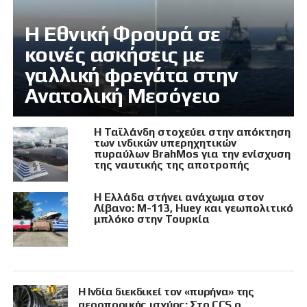
Η Εθνική Φρουρά σε
κοινές ασκήσεις με
γαλλική φρεγάτα στην
Ανατολική Μεσόγειο
Η Ταϊλάνδη στοχεύει στην απόκτηση
των ινδικών υπερηχητικών
πυραύλων BrahMos για την ενίσχυση
της ναυτικής της αποτροπής
Η Ελλάδα στήνει ανάχωμα στον
Λίβανο: M-113, Huey και γεωπολιτικό
μπλόκο στην Τουρκία
Η Ινδία διεκδικεί τον «πυρήνα» της
αεροπορικής ισχύος: Στο CCS ο