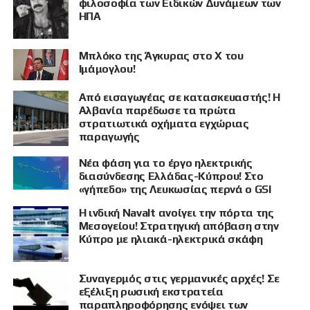
φιλοσοφία των Ειδικών Δυνάμεων των
ΗΠΑ
Μπλόκο της Άγκυρας στο X του
Ιμάμογλου!
Από εισαγωγέας σε κατασκευαστής! Η
Αλβανία παρέδωσε τα πρώτα
στρατιωτικά οχήματα εγχώριας
παραγωγής
Νέα φάση για το έργο ηλεκτρικής
διασύνδεσης Ελλάδας-Κύπρου! Στο
«γήπεδο» της Λευκωσίας περνά ο GSI
Η ινδική Navalt ανοίγει την πόρτα της
Μεσογείου! Στρατηγική απόβαση στην
Κύπρο με ηλιακά-ηλεκτρικά σκάφη
Συναγερμός στις γερμανικές αρχές! Σε
εξέλιξη ρωσική εκστρατεία
παραπληροφόρησης ενόψει των