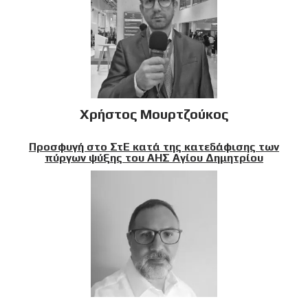
Χρήστος Μουρτζούκος
Προσφυγή στο ΣτΕ κατά της κατεδάφισης των
πύργων ψύξης του ΑΗΣ Αγίου Δημητρίου