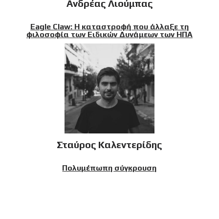
Ανδρέας Λιούμπας
Eagle Claw: Η καταστροφή που άλλαξε τη
φιλοσοφία των Ειδικών Δυνάμεων των ΗΠΑ
Σταύρος Καλεντερίδης
Πολυμέπωπη σύγκρουση