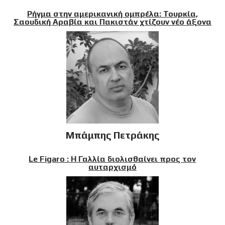
Ρήγμα στην αμερικανική ομπρέλα: Τουρκία,
Σαουδική Αραβία και Πακιστάν χτίζουν νέο άξονα
Μπάμπης Πετράκης
Le Figaro : Η Γαλλία διολισθαίνει προς τον
αυταρχισμό