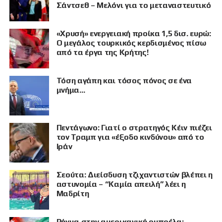
Σάντσεθ – Μελόνι για το μεταναστευτικό
«Χρυσή» ενεργειακή προίκα 1,5 δισ. ευρώ:
Ο μεγάλος τουρκικός κερδισμένος πίσω
από τα έργα της Κρήτης!
Τόση αγάπη και τόσος πόνος σε ένα
μνήμα…
Πεντάγωνο: Γιατί ο στρατηγός Κέιν πιέζει
τον Τραμπ για «έξοδο κινδύνου» από το
Ιράν
Σεούτα: Διείσδυση τζιχαντιστών βλέπει η
ΠΡΟΒΟΛΗ
αστυνομία – “Καμία απειλή” λέει η
Μαδρίτη
Ρήγμα στην αμερικανική ομπρέλα: