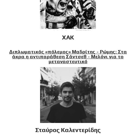
XAK
Διπλωματικός «πόλεμος» Μαδρίτης - Ρώμης: Στα
άκρα η αντιπαράθεση Σάντσεθ - Μελόνι για το
μεταναστευτικό
Σταύρος Καλεντερίδης