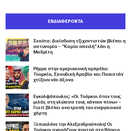
ΕΝΔΙΑΦΕΡΟΝΤΑ
Σεούτα: Διείσδυση τζιχαντιστών βλέπει η
αστυνομία – “Καμία απειλή” λέει η
Μαδρίτη
Ρήγμα στην αμερικανική ομπρέλα:
Τουρκία, Σαουδική Αραβία και Πακιστάν
χτίζουν νέο άξονα
Εγκολφόπουλος: «Οι Τούρκοι όταν τους
μιλάς στη γλώσσα τους κάνουν πίσω» –
Γιατί βλέπει ανατροπή του ενεργειακού
χάρτη
Ξεπουλάνε την Αλεξανδρούπολη! Οι
Τούρκοι αγοράζουν παντού στη Βόρειο