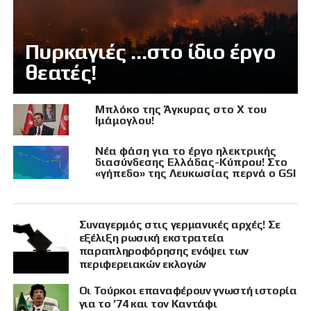
Πυρκαγιές …στο ίδιο έργο
θεατές!
Μπλόκο της Άγκυρας στο X του
Ιμάμογλου!
Νέα φάση για το έργο ηλεκτρικής
διασύνδεσης Ελλάδας-Κύπρου! Στο
«γήπεδο» της Λευκωσίας περνά ο GSI
Συναγερμός στις γερμανικές αρχές! Σε
εξέλιξη ρωσική εκστρατεία
παραπληροφόρησης ενόψει των
περιφερειακών εκλογών
Οι Τούρκοι επαναφέρουν γνωστή ιστορία
για το ’74 και τον Καντάφι