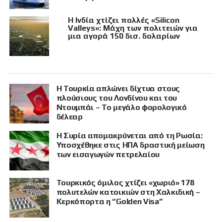
Η Ινδία χτίζει πολλές «Silicon
Valleys»: Μάχη των πολιτειών για
μια αγορά 150 δισ. δολαρίων
Η Τουρκία απλώνει δίχτυα στους
πλούσιους του Λονδίνου και του
Ντουμπάι – Το μεγάλο φορολογικό
δέλεαρ
Η Συρία απομακρύνεται από τη Ρωσία:
Υποσχέθηκε στις ΗΠΑ δραστική μείωση
των εισαγωγών πετρελαίου
Τουρκικός όμιλος χτίζει «χωριό» 178
πολυτελών κατοικιών στη Χαλκιδική –
Κερκόπορτα η “Golden Visa”