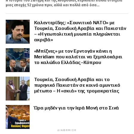
Η ιστορία του Σωτήρη και της Ανδρούλας περικλείει πολλά στοιχεία
μιας εποχής 52 χρόνια πριν, αλλά και πολλά από όσα...
Καλεντερίδης: «Σουνιτικό ΝΑΤΟ» με
Τουρκία, Σαουδική Αραβία και Πακιστάν
– «Η γεωπολιτική μυωπία πληρώνεται
ακριβά»
«Μπίζνες» με τον Ερντογάν κάνει η
Meridiam που καλείται να ξεμπλοκάρει
το καλώδιο Ελλάδας–Κύπρου
Τουρκία, Σαουδική Αραβία και το
πυρηνικό Πακιστάν σε κοινό αμυντικό
μέτωπο – Η «σκιά» της τρομοκρατίας
Ώρα μηδέν για την Ιερά Μονή στο Σινά
ΔΙΑΦΉΜΙΣΗ