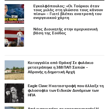
Εγκολφόπουλος: «Οι Τούρκοι όταν
τους μιλάς στη γλώσσα τους κάνουν
πίσω» – Γιατί βλέπει ανατροπή του
ενεργειακού χάρτη
Νέος Διοικητής στην αμερικανική
βάση της Σούδας
Καταγγελία από Θράκη! Σε φυλάκιο
μετατράπηκε η 388 ΠΑΠ Σαπών –
Αδρανής η Δημοτική Αρχή
Eagle Claw: Η καταστροφή που άλλαξε τη
φιλοσοφία των Ειδικών Δυνάμεων των
ΗΠΑ
Από εισαγωγέας σε κατασκευαστής! Η