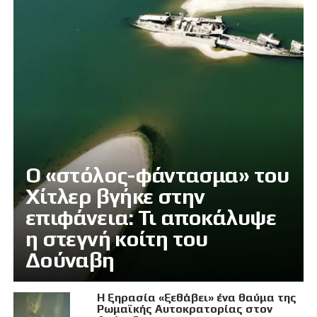
Ο «στόλος-φάντασμα» του
Χίτλερ βγήκε στην
επιφάνεια: Τι αποκάλυψε
η στεγνή κοίτη του
Δούναβη
Η ξηρασία «ξεθάβει» ένα θαύμα της
Ρωμαϊκής Αυτοκρατορίας στον