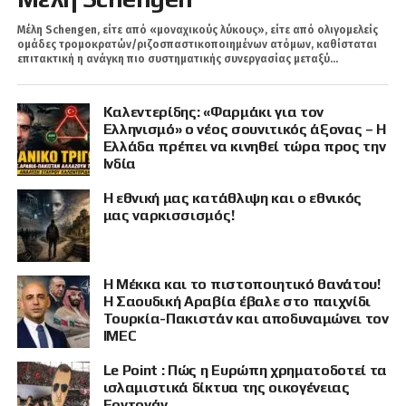
Μέλη Schengen, είτε από «μοναχικούς λύκους», είτε από ολιγομελείς
ομάδες τρομοκρατών/ριζοσπαστικοποιημένων ατόμων, καθίσταται
επιτακτική η ανάγκη πιο συστηματικής συνεργασίας μεταξύ...
Καλεντερίδης: «Φαρμάκι για τον
Ελληνισμό» ο νέος σουνιτικός άξονας – Η
Ελλάδα πρέπει να κινηθεί τώρα προς την
Ινδία
Η εθνική μας κατάθλιψη και ο εθνικός
μας ναρκισσισμός!
Η Μέκκα και το πιστοποιητικό θανάτου!
Η Σαουδική Αραβία έβαλε στο παιχνίδι
Τουρκία-Πακιστάν και αποδυναμώνει τον
IMEC
Le Point : Πώς η Ευρώπη χρηματοδοτεί τα
ισλαμιστικά δίκτυα της οικογένειας
Ερντογάν