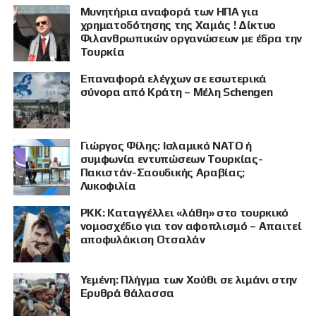
Μυνητήρια αναφορά των ΗΠΑ για
χρηματοδότησης της Χαμάς ! Δίκτυο
Φιλανθρωπικών οργανώσεων με έδρα την
Τουρκία
Επαναφορά ελέγχων σε εσωτερικά
σύνορα από Κράτη – Μέλη Schengen
Γιώργος Φίλης: Ισλαμικό ΝΑΤΟ ή
συμφωνία εντυπώσεων Τουρκίας-
Πακιστάν-Σαουδικής Αραβίας;
Λυκοφιλία
PKK: Καταγγέλλει «λάθη» στο τουρκικό
νομοσχέδιο για τον αφοπλισμό – Απαιτεί
αποφυλάκιση Οτσαλάν
Υεμένη: Πλήγμα των Χούθι σε λιμάνι στην
ΠΡΟΒΟΛΗ
Ερυθρά θάλασσα