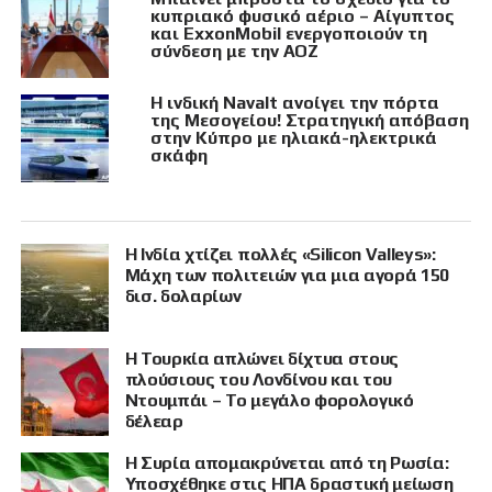
κυπριακό φυσικό αέριο – Αίγυπτος
και ExxonMobil ενεργοποιούν τη
σύνδεση με την ΑΟΖ
Η ινδική Navalt ανοίγει την πόρτα
της Μεσογείου! Στρατηγική απόβαση
στην Κύπρο με ηλιακά-ηλεκτρικά
σκάφη
Η Ινδία χτίζει πολλές «Silicon Valleys»:
Μάχη των πολιτειών για μια αγορά 150
δισ. δολαρίων
Η Τουρκία απλώνει δίχτυα στους
πλούσιους του Λονδίνου και του
Ντουμπάι – Το μεγάλο φορολογικό
δέλεαρ
Η Συρία απομακρύνεται από τη Ρωσία:
Υποσχέθηκε στις ΗΠΑ δραστική μείωση