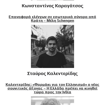
Κωνσταντίνος Καραγάτσος
Επαναφορά ελέγχων σε εσωτερικά σύνορα από
Κράτη – Μέλη Schengen
Σταύρος Καλεντερίδης
Καλεντερίδης: «Φαρμάκι για τον Ελληνισμό» ο νέος
σουνιτικός άξονας – Η Ελλάδα πρέπει να κινηθεί
τώρα προς την Ινδία