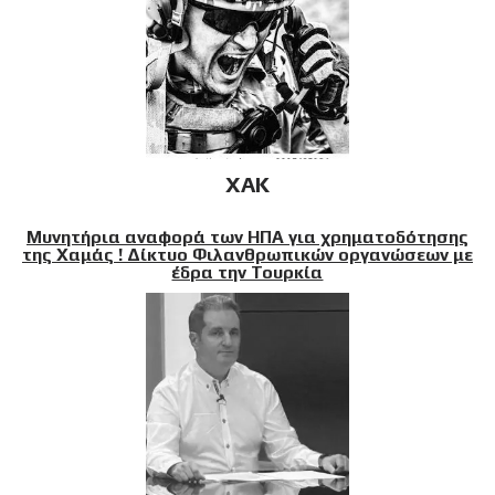
XAK
Μυνητήρια αναφορά των ΗΠΑ για χρηματοδότησης
της Χαμάς ! Δίκτυο Φιλανθρωπικών οργανώσεων με
έδρα την Τουρκία