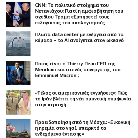
CNN: Το πολιτικό στοίχημα του
Νετανιάχου: Γιατί η αμφισβήτηση του
σχεδίου Τραμπ εξυπηρετεί τους
εκλογικούς του υπολογισμούς
Πλωτά data center με ενέργεια από τα
κύματα – το AI ανοίγεται στον ωκεανό
Ποιος είναι ο Thierry Déau CEO της
Meridiam και στενός συνεργάτης του
Emmanuel Macron ;
«Τέλος οι αμερικανικές εγγυήσεις»: Πώς
το Ιράν βλέπει τη νέα αμυντική συμφωνία
στην περιοχή
Προειδοποίηση από τη Μόσχα: «Εικονική
ΠΡΟΒΟΛΗ
η ηρεμία στο νησί, υπαρκτό το
ενδεχόμενο έντασης»