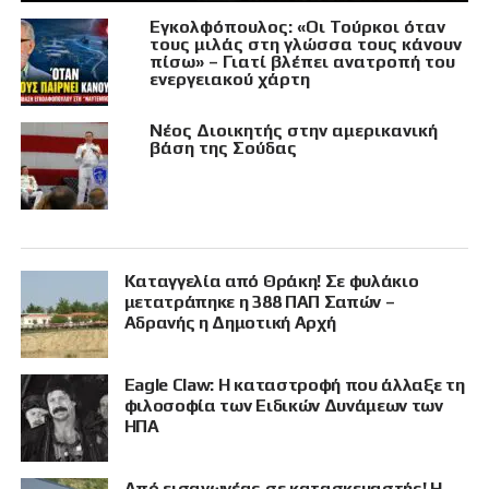
Εγκολφόπουλος: «Οι Τούρκοι όταν
τους μιλάς στη γλώσσα τους κάνουν
πίσω» – Γιατί βλέπει ανατροπή του
ενεργειακού χάρτη
Νέος Διοικητής στην αμερικανική
βάση της Σούδας
Καταγγελία από Θράκη! Σε φυλάκιο
μετατράπηκε η 388 ΠΑΠ Σαπών –
Αδρανής η Δημοτική Αρχή
Eagle Claw: Η καταστροφή που άλλαξε τη
φιλοσοφία των Ειδικών Δυνάμεων των
ΗΠΑ
Από εισαγωγέας σε κατασκευαστής! Η