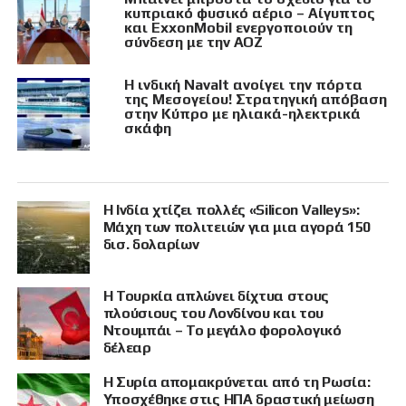
κυπριακό φυσικό αέριο – Αίγυπτος
και ExxonMobil ενεργοποιούν τη
σύνδεση με την ΑΟΖ
Η ινδική Navalt ανοίγει την πόρτα
της Μεσογείου! Στρατηγική απόβαση
στην Κύπρο με ηλιακά-ηλεκτρικά
σκάφη
Η Ινδία χτίζει πολλές «Silicon Valleys»:
Μάχη των πολιτειών για μια αγορά 150
δισ. δολαρίων
Η Τουρκία απλώνει δίχτυα στους
πλούσιους του Λονδίνου και του
Ντουμπάι – Το μεγάλο φορολογικό
δέλεαρ
Η Συρία απομακρύνεται από τη Ρωσία:
Υποσχέθηκε στις ΗΠΑ δραστική μείωση