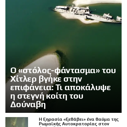
Ο «στόλος-φάντασμα» του
Χίτλερ βγήκε στην
επιφάνεια: Τι αποκάλυψε
η στεγνή κοίτη του
Δούναβη
Η ξηρασία «ξεθάβει» ένα θαύμα της
Ρωμαϊκής Αυτοκρατορίας στον