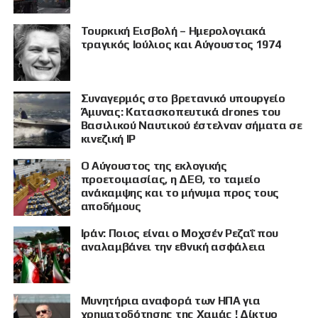
Τουρκική Εισβολή – Ημερολογιακά
τραγικός Ιούλιος και Αύγουστος 1974
Συναγερμός στο βρετανικό υπουργείο
Άμυνας: Κατασκοπευτικά drones του
Βασιλικού Ναυτικού έστελναν σήματα σε
κινεζική IP
Ο Αύγουστος της εκλογικής
προετοιμασίας, η ΔΕΘ, το ταμείο
ανάκαμψης και το μήνυμα προς τους
αποδήμους
Ιράν: Ποιος είναι ο Μοχσέν Ρεζαΐ που
αναλαμβάνει την εθνική ασφάλεια
Μυνητήρια αναφορά των ΗΠΑ για
χρηματοδότησης της Χαμάς ! Δίκτυο