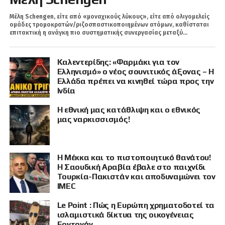
Μέλη Schengen, είτε από «μοναχικούς λύκους», είτε από ολιγομελείς
ομάδες τρομοκρατών/ριζοσπαστικοποιημένων ατόμων, καθίσταται
επιτακτική η ανάγκη πιο συστηματικής συνεργασίας μεταξύ...
Καλεντερίδης: «Φαρμάκι για τον
Ελληνισμό» ο νέος σουνιτικός άξονας – Η
Ελλάδα πρέπει να κινηθεί τώρα προς την
Ινδία
Η εθνική μας κατάθλιψη και ο εθνικός
μας ναρκισσισμός!
Η Μέκκα και το πιστοποιητικό θανάτου!
Η Σαουδική Αραβία έβαλε στο παιχνίδι
Τουρκία-Πακιστάν και αποδυναμώνει τον
IMEC
Le Point : Πώς η Ευρώπη χρηματοδοτεί τα
ισλαμιστικά δίκτυα της οικογένειας
Ερντογάν