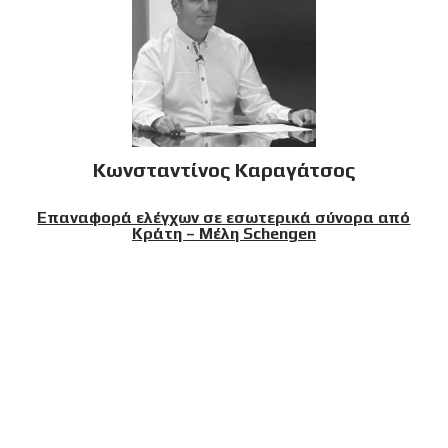
Κωνσταντίνος Καραγάτσος
Επαναφορά ελέγχων σε εσωτερικά σύνορα από
Κράτη – Μέλη Schengen