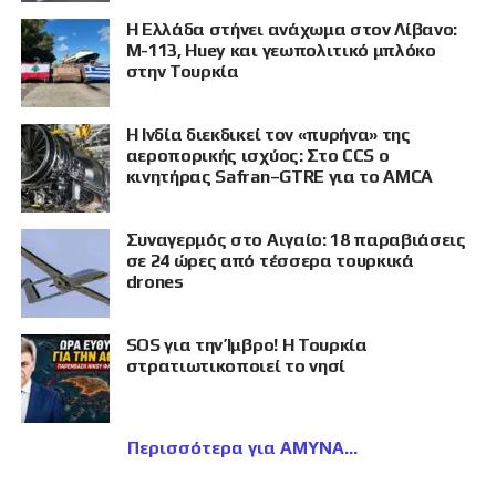
Η Ελλάδα στήνει ανάχωμα στον Λίβανο:
M-113, Huey και γεωπολιτικό μπλόκο
στην Τουρκία
Η Ινδία διεκδικεί τον «πυρήνα» της
αεροπορικής ισχύος: Στο CCS ο
κινητήρας Safran–GTRE για το AMCA
Συναγερμός στο Αιγαίο: 18 παραβιάσεις
σε 24 ώρες από τέσσερα τουρκικά
drones
SOS για την Ίμβρο! Η Τουρκία
στρατιωτικοποιεί το νησί
Περισσότερα για ΑΜΥΝΑ