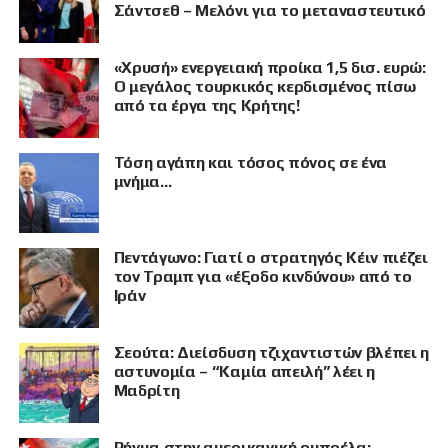
Σάντσεθ – Μελόνι για το μεταναστευτικό
«Χρυσή» ενεργειακή προίκα 1,5 δισ. ευρώ:
Ο μεγάλος τουρκικός κερδισμένος πίσω
από τα έργα της Κρήτης!
Τόση αγάπη και τόσος πόνος σε ένα
μνήμα…
Πεντάγωνο: Γιατί ο στρατηγός Κέιν πιέζει
τον Τραμπ για «έξοδο κινδύνου» από το
Ιράν
Σεούτα: Διείσδυση τζιχαντιστών βλέπει η
ΠΡΟΒΟΛΗ
αστυνομία – “Καμία απειλή” λέει η
Μαδρίτη
Ρήγμα στην αμερικανική ομπρέλα: