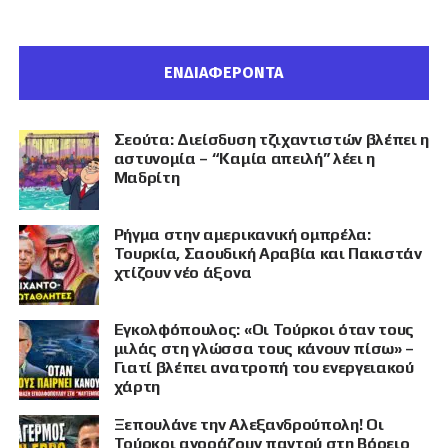
ΕΝΔΙΑΦΕΡΟΝΤΑ
Σεούτα: Διείσδυση τζιχαντιστών βλέπει η
αστυνομία – “Καμία απειλή” λέει η
Μαδρίτη
Ρήγμα στην αμερικανική ομπρέλα:
Τουρκία, Σαουδική Αραβία και Πακιστάν
χτίζουν νέο άξονα
Εγκολφόπουλος: «Οι Τούρκοι όταν τους
μιλάς στη γλώσσα τους κάνουν πίσω» –
Γιατί βλέπει ανατροπή του ενεργειακού
χάρτη
Ξεπουλάνε την Αλεξανδρούπολη! Οι
Τούρκοι αγοράζουν παντού στη Βόρειο