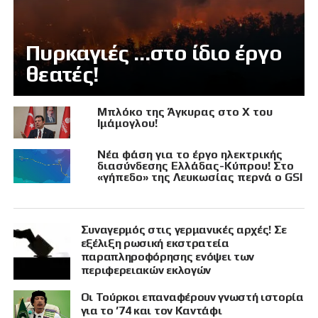
Πυρκαγιές …στο ίδιο έργο
θεατές!
Μπλόκο της Άγκυρας στο X του
Ιμάμογλου!
Νέα φάση για το έργο ηλεκτρικής
διασύνδεσης Ελλάδας-Κύπρου! Στο
«γήπεδο» της Λευκωσίας περνά ο GSI
Συναγερμός στις γερμανικές αρχές! Σε
εξέλιξη ρωσική εκστρατεία
παραπληροφόρησης ενόψει των
περιφερειακών εκλογών
Οι Τούρκοι επαναφέρουν γνωστή ιστορία
για το ’74 και τον Καντάφι