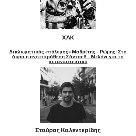
XAK
Διπλωματικός «πόλεμος» Μαδρίτης - Ρώμης: Στα
άκρα η αντιπαράθεση Σάντσεθ - Μελόνι για το
μεταναστευτικό
Σταύρος Καλεντερίδης