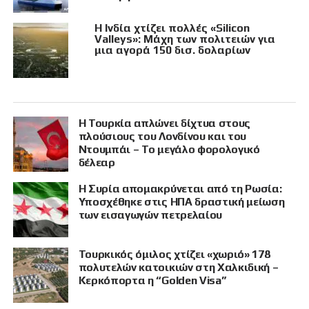
Η Ινδία χτίζει πολλές «Silicon
Valleys»: Μάχη των πολιτειών για
μια αγορά 150 δισ. δολαρίων
Η Τουρκία απλώνει δίχτυα στους
πλούσιους του Λονδίνου και του
Ντουμπάι – Το μεγάλο φορολογικό
δέλεαρ
Η Συρία απομακρύνεται από τη Ρωσία:
Υποσχέθηκε στις ΗΠΑ δραστική μείωση
των εισαγωγών πετρελαίου
Τουρκικός όμιλος χτίζει «χωριό» 178
πολυτελών κατοικιών στη Χαλκιδική –
Κερκόπορτα η “Golden Visa”