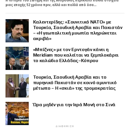
Η ιστορία του Σωτήρη και της Ανδρούλας περικλείει πολλά στοιχεία
μιας εποχής 52 χρόνια πριν, αλλά και πολλά από όσα...
Καλεντερίδης: «Σουνιτικό ΝΑΤΟ» με
Τουρκία, Σαουδική Αραβία και Πακιστάν
– «Η γεωπολιτική μυωπία πληρώνεται
ακριβά»
«Μπίζνες» με τον Ερντογάν κάνει η
Meridiam που καλείται να ξεμπλοκάρει
το καλώδιο Ελλάδας–Κύπρου
Τουρκία, Σαουδική Αραβία και το
πυρηνικό Πακιστάν σε κοινό αμυντικό
μέτωπο – Η «σκιά» της τρομοκρατίας
Ώρα μηδέν για την Ιερά Μονή στο Σινά
ΔΙΑΦΉΜΙΣΗ