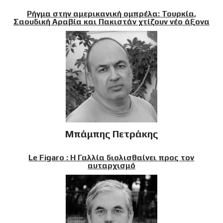
Ρήγμα στην αμερικανική ομπρέλα: Τουρκία,
Σαουδική Αραβία και Πακιστάν χτίζουν νέο άξονα
Μπάμπης Πετράκης
Le Figaro : Η Γαλλία διολισθαίνει προς τον
αυταρχισμό