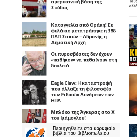
αμερικανική βάση της
Τούρ
αλλά
Σούδας
Καταγγελία από Θράκη! Σε
φυλάκιο μετατράπηκε η 388
ΠΑΠ Σαπών – Αδρανής η
Δημοτική Αρχή
Οι πυροσβέστες δεν έχουν
«καθήκον» να πεθαίνουν στη
δουλειά
Eagle Claw: Η καταστροφή
που άλλαξε τη φιλοσοφία
των Ειδικών Δυνάμεων των
ΗΠΑ
Μπλόκο της Άγκυρας στο X
του Ιμάμογλου!
Περιηγηθείτε στα κορυφαία
βιβλία του βιβλιοπωλείου