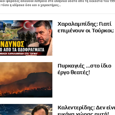
κοι ψαράδες αλιεύουν λαθραία στα ελληνικά ύδατα από τη δεκαετία του 199
 τόσο η κλίμακα όσο και ο χαρακτήρας...
Χαραλαμπίδης: Γιατί
επιμένουν οι Τούρκοι;
Πυρκαγιές …στο ίδιο
έργο θεατές!
Καλεντερίδης: Δεν είν
εικόνα χώρας αυτή!