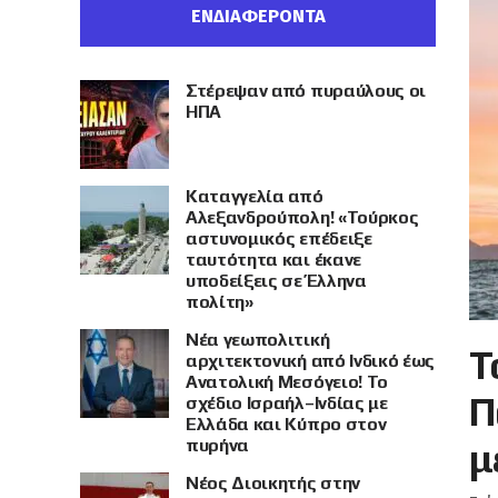
ΕΝΔΙΑΦΕΡΟΝΤΑ
Στέρεψαν από πυραύλους οι
ΗΠΑ
Καταγγελία από
Αλεξανδρούπολη! «Τούρκος
αστυνομικός επέδειξε
ταυτότητα και έκανε
υποδείξεις σε Έλληνα
πολίτη»
Νέα γεωπολιτική
Τ
αρχιτεκτονική από Ινδικό έως
Ανατολική Μεσόγειο! Το
Π
σχέδιο Ισραήλ–Ινδίας με
Ελλάδα και Κύπρο στον
πυρήνα
μ
Νέος Διοικητής στην