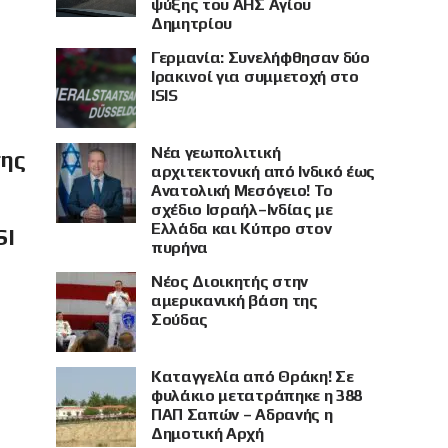
ψύξης του ΑΗΣ Αγίου
Δημητρίου
Γερμανία: Συνελήφθησαν δύο
Ιρακινοί για συμμετοχή στο
ISIS
Νέα γεωπολιτική
σης
αρχιτεκτονική από Ινδικό έως
Ανατολική Μεσόγειο! Το
σχέδιο Ισραήλ–Ινδίας με
Ελλάδα και Κύπρο στον
SI
πυρήνα
Νέος Διοικητής στην
αμερικανική βάση της
Σούδας
Καταγγελία από Θράκη! Σε
φυλάκιο μετατράπηκε η 388
ΠΑΠ Σαπών – Αδρανής η
Δημοτική Αρχή