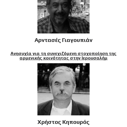
Αρντασές Γιαγουπιάν
Ανησυχία για τη συνεχιζόμενη στοχοποίηση της
αρμενικής κοινότητας στην Ιερουσαλήμ
Χρήστος Κηπουρός