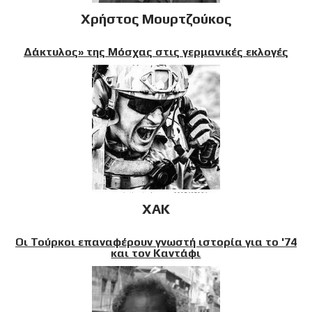
Χρήστος Μουρτζούκος
Δάκτυλος» της Μόσχας στις γερμανικές εκλογές
XAK
Οι Τούρκοι επαναφέρουν γνωστή ιστορία για το '74
και τον Καντάφι