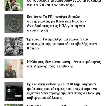
Οι Τούρκοι επαναφέρουν γνωστή ιστορία
για το ’74 και τον Καντάφι
Reuters: Το FBI ανοίγει δίαυλο
συνεργασίας με Κίνα και Ρωσία –
Αντιδράσεις στις ΗΠΑ για τη νέα
στρατηγική
Έρευνα: Η παραλίγο ματαίωση και
αποτυχία της τουρκικής εισβολής στην
Κύπρο
Η Κύπρος δεν είναι μόνη – Αντιστράτηγος
ε.α. Δημόκριτος Ζερβάκης
ΠΡΟΒΟΛΗ
Βρετανική έκθεση-ΣΟΚ! AI δημιούργησε
ψεύτικες ταυτότητες και επιχείρησε να
εξαπατήσει προγραμματιστές σε δοκιμή
κυβερνοασφάλειας