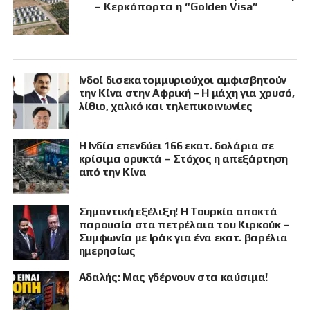
– Κερκόπορτα η “Golden Visa”
Ινδοί δισεκατομμυριούχοι αμφισβητούν
την Κίνα στην Αφρική – Η μάχη για χρυσό,
λίθιο, χαλκό και τηλεπικοινωνίες
Η Ινδία επενδύει 166 εκατ. δολάρια σε
κρίσιμα ορυκτά – Στόχος η απεξάρτηση
από την Κίνα
Σημαντική εξέλιξη! Η Τουρκία αποκτά
παρουσία στα πετρέλαια του Κιρκούκ –
Συμφωνία με Ιράκ για ένα εκατ. βαρέλια
ημερησίως
Αδαλής: Μας γδέρνουν στα καύσιμα!