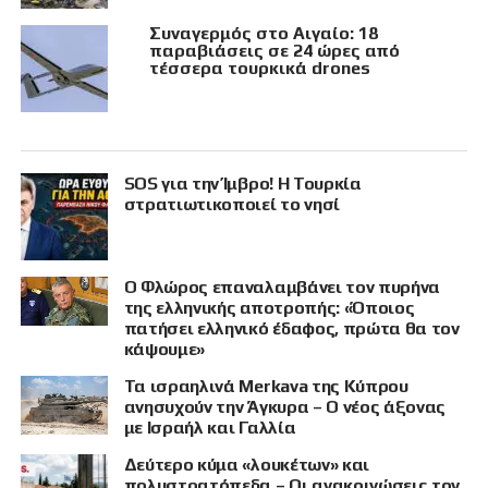
Συναγερμός στο Αιγαίο: 18
παραβιάσεις σε 24 ώρες από
τέσσερα τουρκικά drones
SOS για την Ίμβρο! Η Τουρκία
στρατιωτικοποιεί το νησί
Ο Φλώρος επαναλαμβάνει τον πυρήνα
της ελληνικής αποτροπής: «Όποιος
πατήσει ελληνικό έδαφος, πρώτα θα τον
κάψουμε»
Τα ισραηλινά Merkava της Κύπρου
ανησυχούν την Άγκυρα – Ο νέος άξονας
με Ισραήλ και Γαλλία
Δεύτερο κύμα «λουκέτων» και
πολυστρατόπεδα – Οι ανακοινώσεις τον