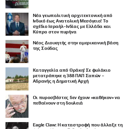
Νέα γεωπολιτική αρχιτεκτονική από
Ινδικό έως Ανατολική Μεσόγειο! Το
σχέδιο Ισραήλ–Ινδίας με Ελλάδα και
Κύπρο στον πυρήνα
Νέος Διοικητής στην αμερικανική βάση
της Σούδας
ΠΡΟΒΟΛΗ
Καταγγελία από Θράκη! Σε φυλάκιο
μετατράπηκε η 388 ΠΑΠ Σαπών –
Αδρανής η Δημοτική Αρχή
Οι πυροσβέστες δεν έχουν «καθήκον» να
πεθαίνουν στη δουλειά
Eagle Claw: Η καταστροφή που άλλαξε τη