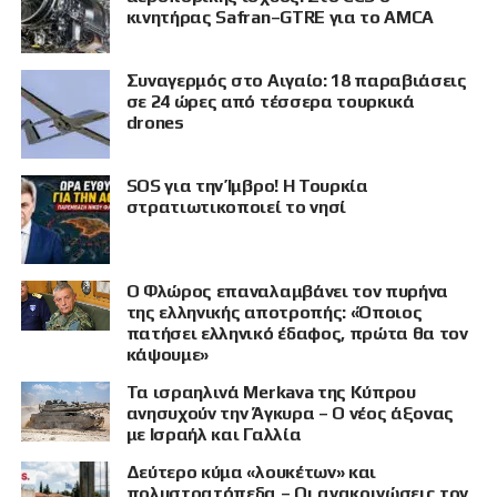
κινητήρας Safran–GTRE για το AMCA
Συναγερμός στο Αιγαίο: 18 παραβιάσεις
σε 24 ώρες από τέσσερα τουρκικά
drones
SOS για την Ίμβρο! Η Τουρκία
στρατιωτικοποιεί το νησί
Ο Φλώρος επαναλαμβάνει τον πυρήνα
της ελληνικής αποτροπής: «Όποιος
πατήσει ελληνικό έδαφος, πρώτα θα τον
κάψουμε»
Τα ισραηλινά Merkava της Κύπρου
ανησυχούν την Άγκυρα – Ο νέος άξονας
με Ισραήλ και Γαλλία
Δεύτερο κύμα «λουκέτων» και
πολυστρατόπεδα – Οι ανακοινώσεις τον