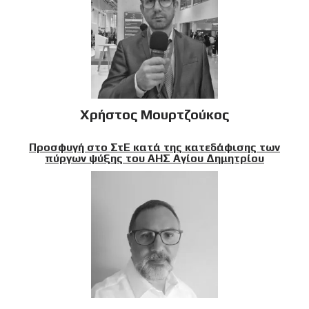
Χρήστος Μουρτζούκος
Προσφυγή στο ΣτΕ κατά της κατεδάφισης των
πύργων ψύξης του ΑΗΣ Αγίου Δημητρίου