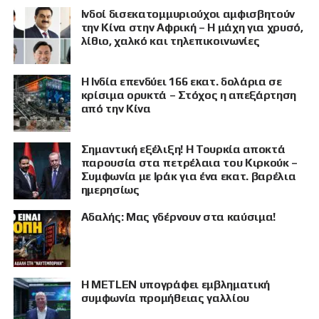
Ινδοί δισεκατομμυριούχοι αμφισβητούν
την Κίνα στην Αφρική – Η μάχη για χρυσό,
λίθιο, χαλκό και τηλεπικοινωνίες
Η Ινδία επενδύει 166 εκατ. δολάρια σε
κρίσιμα ορυκτά – Στόχος η απεξάρτηση
από την Κίνα
Σημαντική εξέλιξη! Η Τουρκία αποκτά
παρουσία στα πετρέλαια του Κιρκούκ –
Συμφωνία με Ιράκ για ένα εκατ. βαρέλια
ημερησίως
Αδαλής: Μας γδέρνουν στα καύσιμα!
Η METLEN υπογράφει εμβληματική
συμφωνία προμήθειας γαλλίου