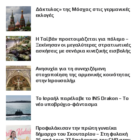
Δάκτυλος» της Μόσχας στις γερμανικές
εκλογές
Η Ταϊβάν προετοιμάζεται για πόλεμο –
Ξεκίνησαν οι μεγαλύτερες στρατιωτικές
ασκήσεις με σενάρια κινεζικής εισβολής
Ανησυχία για τη συνεχιζόμενη
στοχοποίηση της αρμενικής κοινότητας
στην Ιερουσαλήμ
Το Ισραήλ παρέλαβε το INS Drakon – Το
νέο υποβρύχιο-φάντασμα
Προφυλάκισαν την πρώτη γυναίκα
δήμαρχο του Σκουταρίου – Στη φυλακή
16 από τους 27 δημάρχους του CHP στην