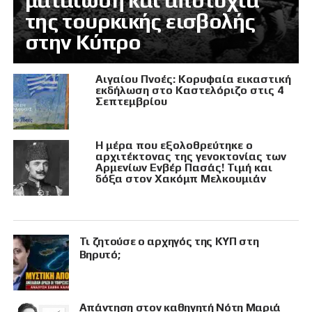
ματαίωση και αποτυχία
της τουρκικής εισβολής
στην Κύπρο
Αιγαίου Πνοές: Κορυφαία εικαστική
εκδήλωση στο Καστελόριζο στις 4
Σεπτεμβρίου
Η μέρα που εξολοθρεύτηκε ο
αρχιτέκτονας της γενοκτονίας των
Αρμενίων Ενβέρ Πασάς! Τιμή και
δόξα στον Χακόμπ Μελκουμιάν
Τι ζητούσε ο αρχηγός της ΚΥΠ στη
Βηρυτό;
Απάντηση στον καθηγητή Νότη Μαριά