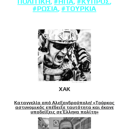
ΠΟΛΙΤΙΚΉ
,
#ΗΠΑ
,
#ΚΎΠΡΟΣ
,
#ΡΩΣΊΑ
,
#ΤΟΥΡΚΊΑ
XAK
Καταγγελία από Αλεξανδρούπολη! «Τούρκος
αστυνομικός επέδειξε ταυτότητα και έκανε
υποδείξεις σε Έλληνα πολίτη»