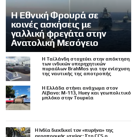
Η Εθνική Φρουρά σε
κοινές ασκήσεις με
γαλλική φρεγάτα στην
Ανατολική Μεσόγειο
Η Ταϊλάνδη στοχεύει στην απόκτηση
των ινδικών υπερηχητικών
πυραύλων BrahMos για την ενίσχυση
της ναυτικής της αποτροπής
Η Ελλάδα στήνει ανάχωμα στον
Λίβανο: M-113, Huey και γεωπολιτικό
μπλόκο στην Τουρκία
Η Ινδία διεκδικεί τον «πυρήνα» της
αεροπορικής ισχύος: Στο CCS ο