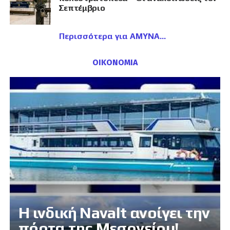
Σεπτέμβριο
Περισσότερα για ΑΜΥΝΑ
ΟΙΚΟΝΟΜΙΑ
Η ινδική Navalt ανοίγει την
πόρτα της Μεσογείου!