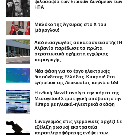
φιλοσοφία των Ειδικών Δυνάμεων των
ΗΠΑ
Μπλόκο της Άγκυρας στο X του
Ιμάμογλου!
Από εισαγωγέας σε κατασκευαστής! Η
Αλβανία παρέδωσε τα πρώτα
στρατιωτικά οχήματα εγχώριας
παραγωγής
Νέα φάση για το έργο ηλεκτρικής
διασύνδεσης Ελλάδας-Κύπρου! Στο
«γήπεδο» της Λευκωσίας περνά ο GSI
Η ινδική Navalt ανοίγει την πόρτα της
Μεσογείου! Στρατηγική απόβαση στην
Κύπρο με ηλιακά-ηλεκτρικά σκάφη
Συναγερμός στις γερμανικές αρχές! Σε
εξέλιξη ρωσική εκστρατεία
παραπληροφόρησης ενόψει των