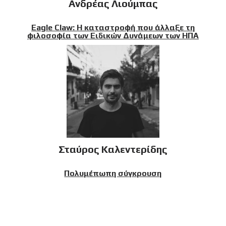
Ανδρέας Λιούμπας
Eagle Claw: Η καταστροφή που άλλαξε τη
φιλοσοφία των Ειδικών Δυνάμεων των ΗΠΑ
Σταύρος Καλεντερίδης
Πολυμέπωπη σύγκρουση