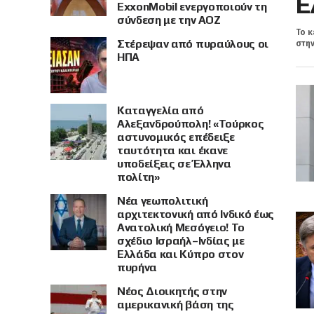
Ε
ExxonMobil ενεργοποιούν τη
σύνδεση με την ΑΟΖ
Το κ
Στέρεψαν από πυραύλους οι
στην
ΗΠΑ
Καταγγελία από
Αλεξανδρούπολη! «Τούρκος
αστυνομικός επέδειξε
ταυτότητα και έκανε
υποδείξεις σε Έλληνα
πολίτη»
Νέα γεωπολιτική
αρχιτεκτονική από Ινδικό έως
Ανατολική Μεσόγειο! Το
σχέδιο Ισραήλ–Ινδίας με
Ελλάδα και Κύπρο στον
πυρήνα
Νέος Διοικητής στην
αμερικανική βάση της