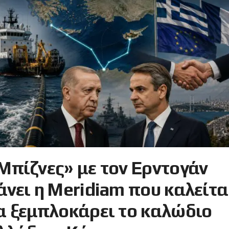
Μπίζνες» με τον Ερντογάν
άνει η Meridiam που καλείτα
α ξεμπλοκάρει το καλώδιο