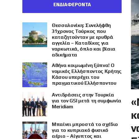
ΕΝΔΙΑΦΕΡΟΝΤΑ
Θεσσαλονίκη: Συνελήφθη
31χρονος Τούρκος που
καταζητούνταν με ερυθρά
αγγελία – Καταδίκες για
ναρκωτικά, όπλο και βίαια
αδικήματα
Αθήνα κοιμωμένη ξύπνα! Ο
νομικός Ελλήσποντος Κρήτης
Κάσου υπερέχει του
πραγματικού Ελλήσποντου
Αντιδράσεις στην Τουρκία
«
για τον GSI μετά τη συμφωνία
Meridiam
κ
Μπαίνει μπροστά το σχέδιο
ν
για το κυπριακό φυσικό
αέριο – Αίγυπτος και