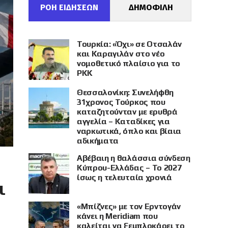
ΡΟΗ ΕΙΔΗΣΕΩΝ
ΔΗΜΟΦΙΛΗ
Τουρκία: «Όχι» σε Οτσαλάν
και Καραγιλάν στο νέο
νομοθετικό πλαίσιο για το
PKK
Θεσσαλονίκη: Συνελήφθη
31χρονος Τούρκος που
καταζητούνταν με ερυθρά
αγγελία – Καταδίκες για
ναρκωτικά, όπλο και βίαια
αδικήματα
Αβέβαιη η θαλάσσια σύνδεση
Κύπρου-Ελλάδας – Το 2027
ίσως η τελευταία χρονιά
ι
«Μπίζνες» με τον Ερντογάν
κάνει η Meridiam που
καλείται να ξεμπλοκάρει το