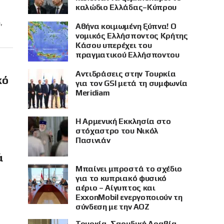
καλώδιο Ελλάδας–Κύπρου
,
Αθήνα κοιμωμένη ξύπνα! Ο
νομικός Ελλήσποντος Κρήτης
Κάσου υπερέχει του
πραγματικού Ελλήσποντου
Αντιδράσεις στην Τουρκία
κό
για τον GSI μετά τη συμφωνία
Meridiam
Η Αρμενική Εκκλησία στο
στόχαστρο του Νικόλ
Πασινιάν
ά
Μπαίνει μπροστά το σχέδιο
για το κυπριακό φυσικό
αέριο – Αίγυπτος και
ExxonMobil ενεργοποιούν τη
σύνδεση με την ΑΟΖ
Τουρκία, Σαουδική Αραβία