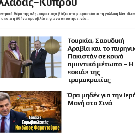
λλάδας–Κύπρου
εντρικό θέμα της «Δημοκρατίας» βάζει στο μικροσκόπιο τη γαλλική Meridiam
 οποία η Αθήνα προσβλέπει για να αποκτήσει νέα...
Τουρκία, Σαουδική
Αραβία και το πυρηνι
Πακιστάν σε κοινό
αμυντικό μέτωπο – Η
«σκιά» της
τρομοκρατίας
Ώρα μηδέν για την Ιερ
Μονή στο Σινά