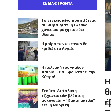
ΕΝΔΙΑΦΕΡΟΝΤΑ
Το τετελεσμένο που χτίζεται
σιωπηλά: γιατί η Ελλάδα
χάνει μια μάχη που δεν
βλέπει
Η μοίρα των ωκεανών θα
κριθεί στο Αιγαίο
Η πολιτική του «καλού
παιδιού» θα… φουντάρει την
Κύπρο!
Η
θ
Σεούτα: Διείσδυση
τζιχαντιστών βλέπει η
έ
αστυνομία – “Καμία απειλή”
λέει η Μαδρίτη