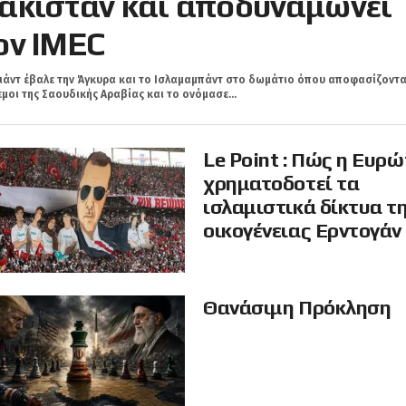
ακιστάν και αποδυναμώνει
ον IMEC
ιάντ έβαλε την Άγκυρα και τo Ισλαμαμπάντ στο δωμάτιο όπου αποφασίζοντα
μοι της Σαουδικής Αραβίας και το ονόμασε...
Le Point : Πώς η Ευρ
χρηματοδοτεί τα
ισλαμιστικά δίκτυα τ
οικογένειας Ερντογάν
Θανάσιμη Πρόκληση