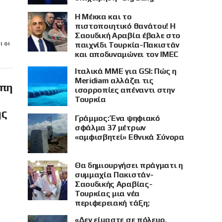
Η Μέκκα και το
πιστοποιητικό θανάτου! Η
Σαουδική Αραβία έβαλε στο
ι οι
παιχνίδι Τουρκία-Πακιστάν
και αποδυναμώνει τον IMEC
Ιταλικά ΜΜΕ για GSI: Πώς η
Meridiam αλλάζει τις
ώπη
ισορροπίες απέναντι στην
Τουρκία
ης
Γράμμος: Ένα ψηφιακό
σφάλμα 37 μέτρων
«αμφισβητεί» Εθνικά Σύνορα
Θα δημιουργήσει πράγματι η
συμμαχία Πακιστάν-
Σαουδικής Αραβίας-
Τουρκίας μια νέα
περιφερειακή τάξη;
«Δεν είμαστε σε πόλεμο,