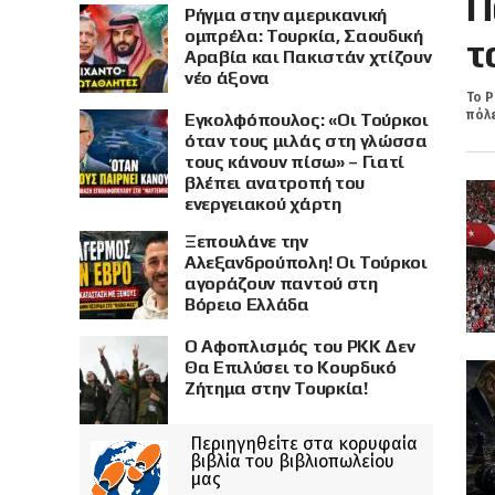
Π
Ρήγμα στην αμερικανική
ομπρέλα: Τουρκία, Σαουδική
τ
Αραβία και Πακιστάν χτίζουν
νέο άξονα
Το Ρ
πόλε
Εγκολφόπουλος: «Οι Τούρκοι
όταν τους μιλάς στη γλώσσα
τους κάνουν πίσω» – Γιατί
βλέπει ανατροπή του
ενεργειακού χάρτη
Ξεπουλάνε την
Αλεξανδρούπολη! Οι Τούρκοι
αγοράζουν παντού στη
Βόρειο Ελλάδα
Ο Αφοπλισμός του PKK Δεν
Θα Επιλύσει το Κουρδικό
Ζήτημα στην Τουρκία!
Περιηγηθείτε στα κορυφαία
βιβλία του βιβλιοπωλείου
μας