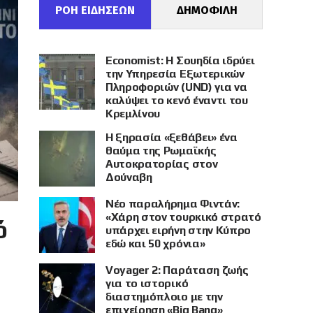
ΡΟΗ ΕΙΔΗΣΕΩΝ
ΔΗΜΟΦΙΛΗ
Economist: Η Σουηδία ιδρύει
την Υπηρεσία Εξωτερικών
Πληροφοριών (UND) για να
καλύψει το κενό έναντι του
Κρεμλίνου
Η ξηρασία «ξεθάβει» ένα
θαύμα της Ρωμαϊκής
Αυτοκρατορίας στον
Δούναβη
Νέο παραλήρημα Φιντάν:
«Χάρη στον τουρκικό στρατό
ό
υπάρχει ειρήνη στην Κύπρο
εδώ και 50 χρόνια»
Voyager 2: Παράταση ζωής
για το ιστορικό
διαστημόπλοιο με την
επιχείρηση «Big Bang»