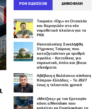
ΡΟΗ ΕΙΔΗΣΕΩΝ
ΔΗΜΟΦΙΛΗ
Τουρκία: «Όχι» σε Οτσαλάν
και Καραγιλάν στο νέο
νομοθετικό πλαίσιο για το
PKK
Θεσσαλονίκη: Συνελήφθη
31χρονος Τούρκος που
καταζητούνταν με ερυθρά
αγγελία – Καταδίκες για
ναρκωτικά, όπλο και βίαια
αδικήματα
Αβέβαιη η θαλάσσια σύνδεση
Κύπρου-Ελλάδας – Το 2027
ίσως η τελευταία χρονιά
ι
«Μπίζνες» με τον Ερντογάν
κάνει η Meridiam που
καλείται να ξεμπλοκάρει το