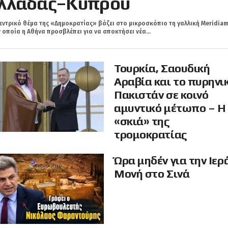
λλάδας–Κύπρου
εντρικό θέμα της «Δημοκρατίας» βάζει στο μικροσκόπιο τη γαλλική Meridiam
 οποία η Αθήνα προσβλέπει για να αποκτήσει νέα...
Τουρκία, Σαουδική
Αραβία και το πυρηνι
Πακιστάν σε κοινό
αμυντικό μέτωπο – Η
«σκιά» της
τρομοκρατίας
Ώρα μηδέν για την Ιερ
Μονή στο Σινά