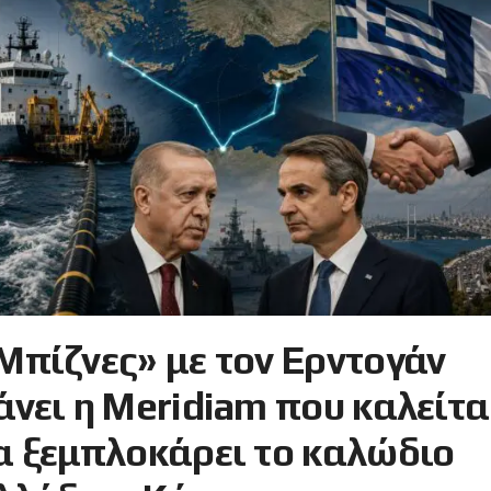
Μπίζνες» με τον Ερντογάν
άνει η Meridiam που καλείτα
α ξεμπλοκάρει το καλώδιο