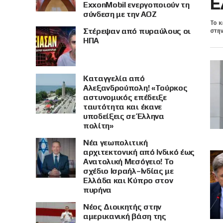
Ε
ExxonMobil ενεργοποιούν τη
σύνδεση με την ΑΟΖ
Το κ
Στέρεψαν από πυραύλους οι
στην
ΗΠΑ
Καταγγελία από
Αλεξανδρούπολη! «Τούρκος
αστυνομικός επέδειξε
ταυτότητα και έκανε
υποδείξεις σε Έλληνα
πολίτη»
Νέα γεωπολιτική
αρχιτεκτονική από Ινδικό έως
Ανατολική Μεσόγειο! Το
σχέδιο Ισραήλ–Ινδίας με
Ελλάδα και Κύπρο στον
πυρήνα
Νέος Διοικητής στην
αμερικανική βάση της