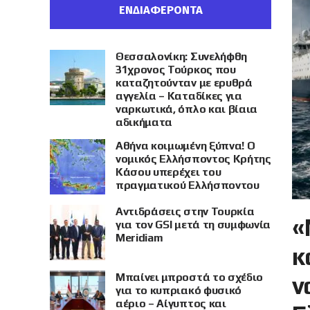
ΕΝΔΙΑΦΕΡΟΝΤΑ
Θεσσαλονίκη: Συνελήφθη
31χρονος Τούρκος που
καταζητούνταν με ερυθρά
αγγελία – Καταδίκες για
ναρκωτικά, όπλο και βίαια
αδικήματα
Αθήνα κοιμωμένη ξύπνα! Ο
νομικός Ελλήσποντος Κρήτης
Κάσου υπερέχει του
πραγματικού Ελλήσποντου
Αντιδράσεις στην Τουρκία
«
για τον GSI μετά τη συμφωνία
Meridiam
κ
Μπαίνει μπροστά το σχέδιο
ν
για το κυπριακό φυσικό
αέριο – Αίγυπτος και