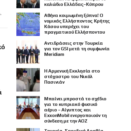
καλώδιο Ελλάδας–Κύπρου
,
Αθήνα κοιμωμένη ξύπνα! Ο
νομικός Ελλήσποντος Κρήτης
Κάσου υπερέχει του
πραγματικού Ελλήσποντου
Αντιδράσεις στην Τουρκία
κό
για τον GSI μετά τη συμφωνία
Meridiam
Η Αρμενική Εκκλησία στο
στόχαστρο του Νικόλ
Πασινιάν
ά
Μπαίνει μπροστά το σχέδιο
για το κυπριακό φυσικό
αέριο – Αίγυπτος και
ExxonMobil ενεργοποιούν τη
σύνδεση με την ΑΟΖ
Τουρκία, Σαουδική Αραβία