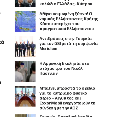
καλώδιο Ελλάδας–Κύπρου
,
Αθήνα κοιμωμένη ξύπνα! Ο
νομικός Ελλήσποντος Κρήτης
Κάσου υπερέχει του
πραγματικού Ελλήσποντου
Αντιδράσεις στην Τουρκία
κό
για τον GSI μετά τη συμφωνία
Meridiam
Η Αρμενική Εκκλησία στο
στόχαστρο του Νικόλ
Πασινιάν
ά
Μπαίνει μπροστά το σχέδιο
για το κυπριακό φυσικό
αέριο – Αίγυπτος και
ExxonMobil ενεργοποιούν τη
σύνδεση με την ΑΟΖ
Τουρκία, Σαουδική Αραβία