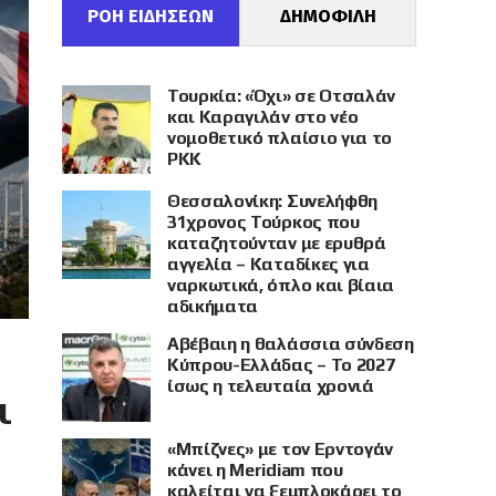
ΡΟΗ ΕΙΔΗΣΕΩΝ
ΔΗΜΟΦΙΛΗ
Τουρκία: «Όχι» σε Οτσαλάν
και Καραγιλάν στο νέο
νομοθετικό πλαίσιο για το
PKK
Θεσσαλονίκη: Συνελήφθη
31χρονος Τούρκος που
καταζητούνταν με ερυθρά
αγγελία – Καταδίκες για
ναρκωτικά, όπλο και βίαια
αδικήματα
Αβέβαιη η θαλάσσια σύνδεση
Κύπρου-Ελλάδας – Το 2027
ίσως η τελευταία χρονιά
ι
«Μπίζνες» με τον Ερντογάν
κάνει η Meridiam που
καλείται να ξεμπλοκάρει το