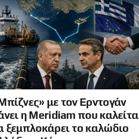
Μπίζνες» με τον Ερντογάν
άνει η Meridiam που καλείτα
α ξεμπλοκάρει το καλώδιο