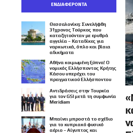
ΕΝΔΙΑΦΕΡΟΝΤΑ
Θεσσαλονίκη: Συνελήφθη
31χρονος Τούρκος που
καταζητούνταν με ερυθρά
αγγελία – Καταδίκες για
ναρκωτικά, όπλο και βίαια
αδικήματα
Αθήνα κοιμωμένη ξύπνα! Ο
νομικός Ελλήσποντος Κρήτης
Κάσου υπερέχει του
πραγματικού Ελλήσποντου
Αντιδράσεις στην Τουρκία
«
για τον GSI μετά τη συμφωνία
Meridiam
κ
Μπαίνει μπροστά το σχέδιο
ν
για το κυπριακό φυσικό
αέριο – Αίγυπτος και