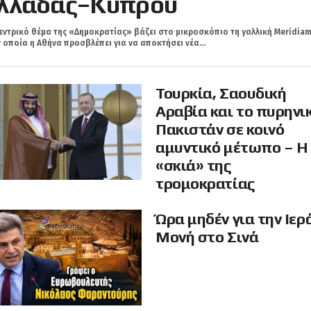
λλάδας–Κύπρου
εντρικό θέμα της «Δημοκρατίας» βάζει στο μικροσκόπιο τη γαλλική Meridiam
 οποία η Αθήνα προσβλέπει για να αποκτήσει νέα...
Τουρκία, Σαουδική
Αραβία και το πυρηνι
Πακιστάν σε κοινό
αμυντικό μέτωπο – Η
«σκιά» της
τρομοκρατίας
Ώρα μηδέν για την Ιερ
Μονή στο Σινά