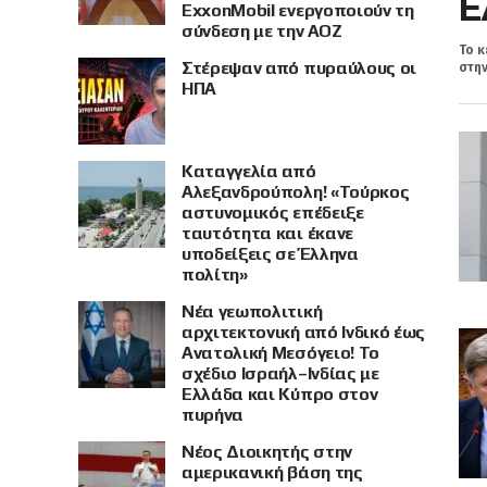
Ε
ExxonMobil ενεργοποιούν τη
σύνδεση με την ΑΟΖ
Το κ
Στέρεψαν από πυραύλους οι
στην
ΗΠΑ
Καταγγελία από
Αλεξανδρούπολη! «Τούρκος
αστυνομικός επέδειξε
ταυτότητα και έκανε
υποδείξεις σε Έλληνα
πολίτη»
Νέα γεωπολιτική
αρχιτεκτονική από Ινδικό έως
Ανατολική Μεσόγειο! Το
σχέδιο Ισραήλ–Ινδίας με
Ελλάδα και Κύπρο στον
πυρήνα
Νέος Διοικητής στην
αμερικανική βάση της