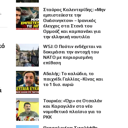
Σταύρος Καλεντερίδης: «Μην
,
εμπιστεύεστε την
Ουάσινγκτον» – Ιρανικός
έλεγχος στα Στενά του
Ορμούζ και καμπανάκι για
την ελληνική ναυτιλία
κό
WSJ: Ο Πούτιν ενδέχεται να
δοκιμάσει την αντοχή του
ΝΑΤΟ με περιορισμένη
επίθεση
Αδαλής: Το καλώδιο, το
παιχνίδι Γαλλίας–Κίνας και
το 1 δισ. ευρώ
ά
Τουρκία: «Όχι» σε Οτσαλάν
και Καραγιλάν στο νέο
νομοθετικό πλαίσιο για το
PKK
Θεσσαλονίκη: Συνελήφθη