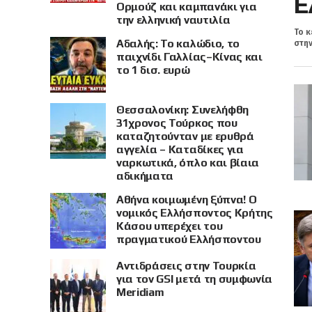
Ε
Ορμούζ και καμπανάκι για
την ελληνική ναυτιλία
Το κ
Αδαλής: Το καλώδιο, το
στην
παιχνίδι Γαλλίας–Κίνας και
το 1 δισ. ευρώ
Θεσσαλονίκη: Συνελήφθη
31χρονος Τούρκος που
καταζητούνταν με ερυθρά
αγγελία – Καταδίκες για
ναρκωτικά, όπλο και βίαια
αδικήματα
Αθήνα κοιμωμένη ξύπνα! Ο
νομικός Ελλήσποντος Κρήτης
Κάσου υπερέχει του
πραγματικού Ελλήσποντου
Αντιδράσεις στην Τουρκία
για τον GSI μετά τη συμφωνία
Meridiam