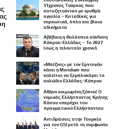
31χρονος Τούρκος που
ας
καταζητούνταν με ερυθρά
ίας
αγγελία – Καταδίκες για
ναρκωτικά, όπλο και βίαια
μη
αδικήματα
Αβέβαιη η θαλάσσια σύνδεση
Κύπρου-Ελλάδας – Το 2027
ίσως η τελευταία χρονιά
«Μπίζνες» με τον Ερντογάν
κάνει η Meridiam που
καλείται να ξεμπλοκάρει το
καλώδιο Ελλάδας–Κύπρου
Αθήνα κοιμωμένη ξύπνα! Ο
νομικός Ελλήσποντος Κρήτης
Κάσου υπερέχει του
πραγματικού Ελλήσποντου
Αντιδράσεις στην Τουρκία
για τον GSI μετά τη συμφωνία