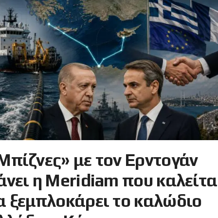
Μπίζνες» με τον Ερντογάν
άνει η Meridiam που καλείτα
α ξεμπλοκάρει το καλώδιο