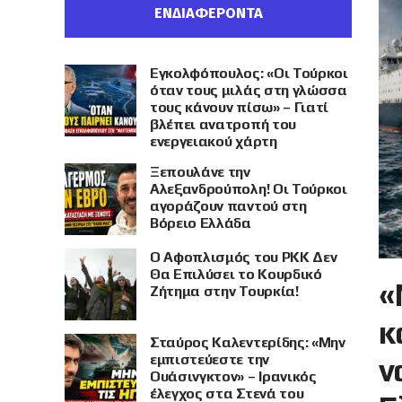
ΕΝΔΙΑΦΕΡΟΝΤΑ
Εγκολφόπουλος: «Οι Τούρκοι
όταν τους μιλάς στη γλώσσα
τους κάνουν πίσω» – Γιατί
βλέπει ανατροπή του
ενεργειακού χάρτη
Ξεπουλάνε την
Αλεξανδρούπολη! Οι Τούρκοι
αγοράζουν παντού στη
Βόρειο Ελλάδα
Ο Αφοπλισμός του PKK Δεν
Θα Επιλύσει το Κουρδικό
«
Ζήτημα στην Τουρκία!
κ
Σταύρος Καλεντερίδης: «Μην
εμπιστεύεστε την
ν
Ουάσινγκτον» – Ιρανικός
έλεγχος στα Στενά του