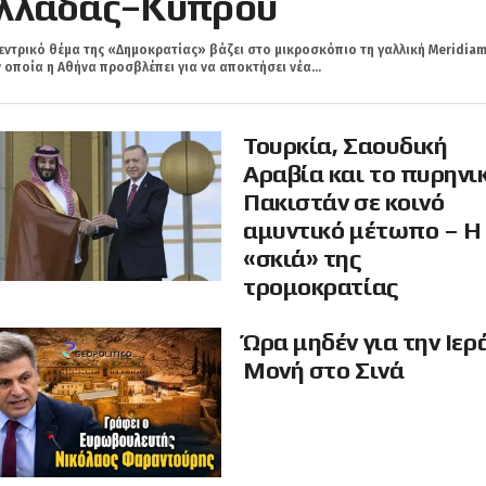
λλάδας–Κύπρου
εντρικό θέμα της «Δημοκρατίας» βάζει στο μικροσκόπιο τη γαλλική Meridiam
 οποία η Αθήνα προσβλέπει για να αποκτήσει νέα...
Τουρκία, Σαουδική
Αραβία και το πυρηνι
Πακιστάν σε κοινό
αμυντικό μέτωπο – Η
«σκιά» της
τρομοκρατίας
Ώρα μηδέν για την Ιερ
Μονή στο Σινά