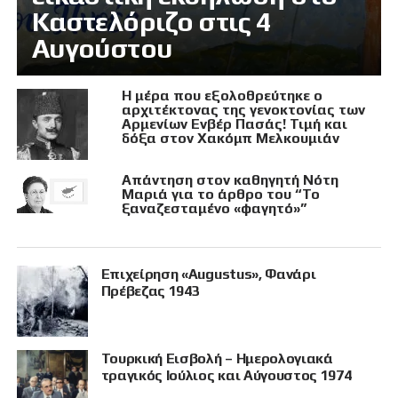
Καστελόριζο στις 4
Αυγούστου
Η μέρα που εξολοθρεύτηκε ο
αρχιτέκτονας της γενοκτονίας των
Αρμενίων Ενβέρ Πασάς! Τιμή και
δόξα στον Χακόμπ Μελκουμιάν
Απάντηση στον καθηγητή Νότη
Μαριά για το άρθρο του “Το
ξαναζεσταμένο «φαγητό»”
Επιχείρηση «Augustus», Φανάρι
Πρέβεζας 1943
Τουρκική Εισβολή – Ημερολογιακά
τραγικός Ιούλιος και Αύγουστος 1974