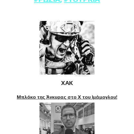
XAK
Μπλόκο της Άγκυρας στο X του Ιμάμογλου!