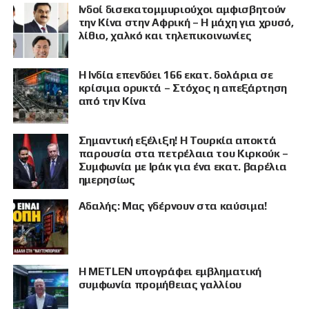
Ινδοί δισεκατομμυριούχοι αμφισβητούν
την Κίνα στην Αφρική – Η μάχη για χρυσό,
λίθιο, χαλκό και τηλεπικοινωνίες
Η Ινδία επενδύει 166 εκατ. δολάρια σε
κρίσιμα ορυκτά – Στόχος η απεξάρτηση
από την Κίνα
Σημαντική εξέλιξη! Η Τουρκία αποκτά
παρουσία στα πετρέλαια του Κιρκούκ –
Συμφωνία με Ιράκ για ένα εκατ. βαρέλια
ημερησίως
Αδαλής: Μας γδέρνουν στα καύσιμα!
Η METLEN υπογράφει εμβληματική
συμφωνία προμήθειας γαλλίου