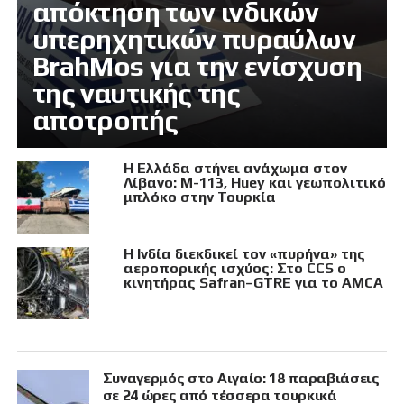
απόκτηση των ινδικών
υπερηχητικών πυραύλων
BrahMos για την ενίσχυση
της ναυτικής της
αποτροπής
Η Ελλάδα στήνει ανάχωμα στον
Λίβανο: M-113, Huey και γεωπολιτικό
μπλόκο στην Τουρκία
Η Ινδία διεκδικεί τον «πυρήνα» της
αεροπορικής ισχύος: Στο CCS ο
κινητήρας Safran–GTRE για το AMCA
Συναγερμός στο Αιγαίο: 18 παραβιάσεις
σε 24 ώρες από τέσσερα τουρκικά