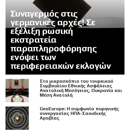
Συναγερμός στις
γερμανικές αρχές! Σε
εξέλιξη ρωσική
εκστρατεία
παραπληροφόρησης
ενόψει των
περιφερειακών εκλογών
Στο μικροσκόπιο του τουρκικού
Συμβουλίου Εθνικής Ασφάλειας
Ανατολική Μεσόγειος, Ουκρανία και
Μέση Ανατολή
GeoEurope: Η συμφωνία πυρηνικής
συνεργασίας ΗΠΑ-Σαουδικής
Αραβίας