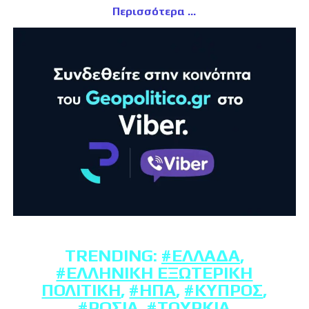
Περισσότερα
TRENDING:
#ΕΛΛΆΔΑ
,
#ΕΛΛΗΝΙΚΉ ΕΞΩΤΕΡΙΚΉ
ΠΟΛΙΤΙΚΉ
,
#ΗΠΑ
,
#ΚΎΠΡΟΣ
,
#ΡΩΣΊΑ
,
#ΤΟΥΡΚΊΑ