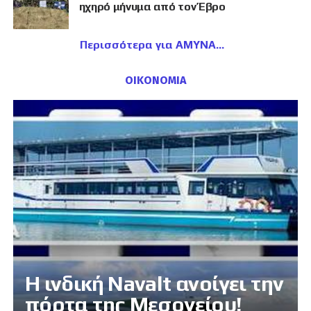
ηχηρό μήνυμα από τον Έβρο
Περισσότερα για ΑΜΥΝΑ
ΟΙΚΟΝΟΜΙΑ
Η ινδική Navalt ανοίγει την
πόρτα της Μεσογείου!