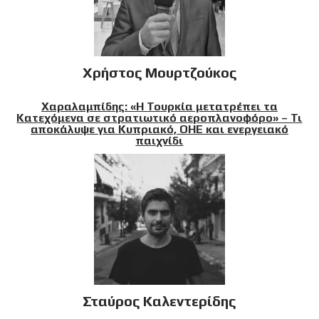
Χρήστος Μουρτζούκος
Χαραλαμπίδης: «Η Τουρκία μετατρέπει τα
Κατεχόμενα σε στρατιωτικό αεροπλανοφόρο» – Τι
αποκάλυψε για Κυπριακό, ΟΗΕ και ενεργειακό
παιχνίδι
Σταύρος Καλεντερίδης