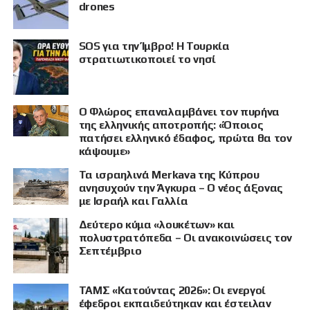
drones
SOS για την Ίμβρο! Η Τουρκία
στρατιωτικοποιεί το νησί
Ο Φλώρος επαναλαμβάνει τον πυρήνα
της ελληνικής αποτροπής: «Όποιος
πατήσει ελληνικό έδαφος, πρώτα θα τον
κάψουμε»
Τα ισραηλινά Merkava της Κύπρου
ανησυχούν την Άγκυρα – Ο νέος άξονας
με Ισραήλ και Γαλλία
Δεύτερο κύμα «λουκέτων» και
πολυστρατόπεδα – Οι ανακοινώσεις τον
Σεπτέμβριο
ΤΑΜΣ «Κατούντας 2026»: Οι ενεργοί
έφεδροι εκπαιδεύτηκαν και έστειλαν