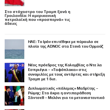
Στο στόχαστρο του Τραμπ ξανά η
Γροιλανδία: Η αμερικανική
πετρελαϊκή που «προσπερνά» τις
άδειες
ΗΑΕ: Το Ιράν επιτέθηκε με πύραυλο σε
πλοίο της ADNOC στα Στενά του Ορμούζ
Νέος πρόεδρος της Κολομβίας ο Ντε λα
Εσπριέγια – «Ταφόπλακα» στις
συνομιλίες με τους αντάρτες και στήριξη
Τραμπ με 1 δισ.
Διπλωματικός «πόλεμος» Μαδρίτης –
Ρώμης: Στα άκρα η αντιπαράθεση
Σάντσεθ – Μελόνι για το μεταναστευτικό