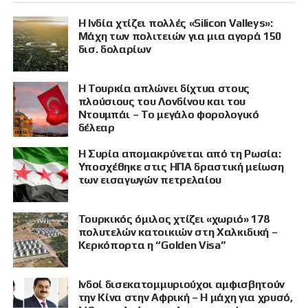
Η Ινδία χτίζει πολλές «Silicon Valleys»:
Μάχη των πολιτειών για μια αγορά 150
δισ. δολαρίων
Η Τουρκία απλώνει δίχτυα στους
πλούσιους του Λονδίνου και του
Ντουμπάι – Το μεγάλο φορολογικό
δέλεαρ
Η Συρία απομακρύνεται από τη Ρωσία:
Υποσχέθηκε στις ΗΠΑ δραστική μείωση
των εισαγωγών πετρελαίου
Τουρκικός όμιλος χτίζει «χωριό» 178
πολυτελών κατοικιών στη Χαλκιδική –
Κερκόπορτα η “Golden Visa”
Ινδοί δισεκατομμυριούχοι αμφισβητούν
την Κίνα στην Αφρική – Η μάχη για χρυσό,