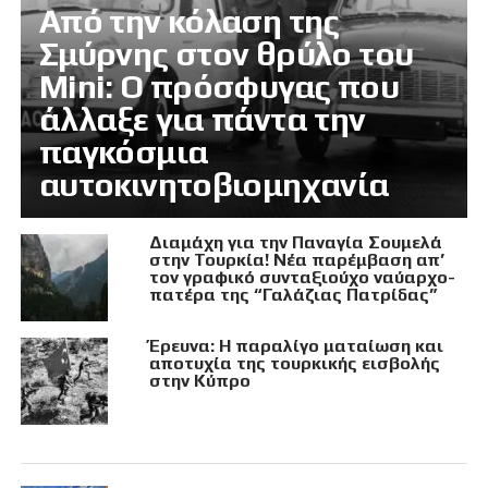
Από την κόλαση της
Σμύρνης στον θρύλο του
Mini: Ο πρόσφυγας που
άλλαξε για πάντα την
παγκόσμια
αυτοκινητοβιομηχανία
Διαμάχη για την Παναγία Σουμελά
στην Τουρκία! Νέα παρέμβαση απ’
τον γραφικό συνταξιούχο ναύαρχο-
πατέρα της “Γαλάζιας Πατρίδας”
Έρευνα: Η παραλίγο ματαίωση και
αποτυχία της τουρκικής εισβολής
στην Κύπρο