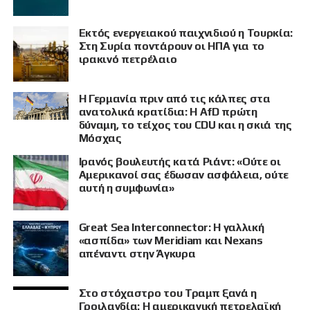
Εκτός ενεργειακού παιχνιδιού η Τουρκία:
Στη Συρία ποντάρουν οι ΗΠΑ για το
ιρακινό πετρέλαιο
Η Γερμανία πριν από τις κάλπες στα
ανατολικά κρατίδια: Η AfD πρώτη
δύναμη, το τείχος του CDU και η σκιά της
Μόσχας
Ιρανός βουλευτής κατά Ριάντ: «Ούτε οι
Αμερικανοί σας έδωσαν ασφάλεια, ούτε
αυτή η συμφωνία»
Great Sea Interconnector: Η γαλλική
«ασπίδα» των Meridiam και Nexans
απέναντι στην Άγκυρα
Στο στόχαστρο του Τραμπ ξανά η
Γροιλανδία: Η αμερικανική πετρελαϊκή