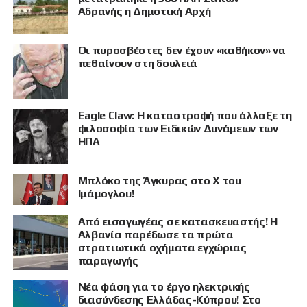
Αδρανής η Δημοτική Αρχή
Οι πυροσβέστες δεν έχουν «καθήκον» να
πεθαίνουν στη δουλειά
Eagle Claw: Η καταστροφή που άλλαξε τη
ΠΡΟΒΟΛΗ
φιλοσοφία των Ειδικών Δυνάμεων των
ΗΠΑ
Μπλόκο της Άγκυρας στο X του
Ιμάμογλου!
Από εισαγωγέας σε κατασκευαστής! Η
Αλβανία παρέδωσε τα πρώτα
στρατιωτικά οχήματα εγχώριας
παραγωγής
Νέα φάση για το έργο ηλεκτρικής
διασύνδεσης Ελλάδας-Κύπρου! Στο