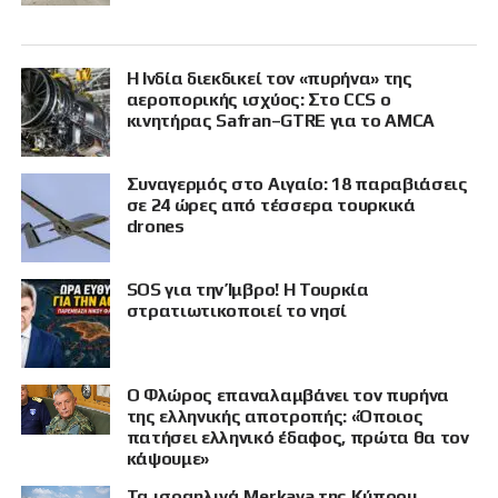
Η Ινδία διεκδικεί τον «πυρήνα» της
αεροπορικής ισχύος: Στο CCS ο
κινητήρας Safran–GTRE για το AMCA
Συναγερμός στο Αιγαίο: 18 παραβιάσεις
σε 24 ώρες από τέσσερα τουρκικά
drones
SOS για την Ίμβρο! Η Τουρκία
στρατιωτικοποιεί το νησί
Ο Φλώρος επαναλαμβάνει τον πυρήνα
της ελληνικής αποτροπής: «Όποιος
πατήσει ελληνικό έδαφος, πρώτα θα τον
κάψουμε»
Τα ισραηλινά Merkava της Κύπρου