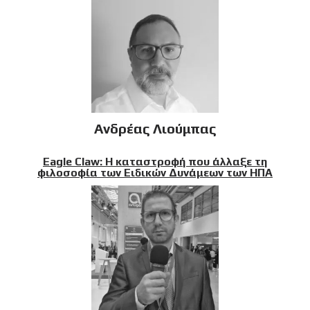
Ανδρέας Λιούμπας
Eagle Claw: Η καταστροφή που άλλαξε τη
φιλοσοφία των Ειδικών Δυνάμεων των ΗΠΑ