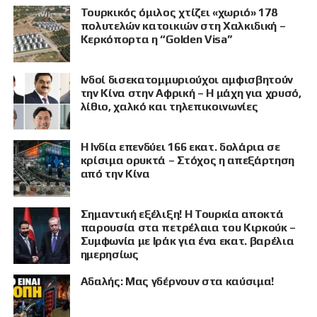
Τουρκικός όμιλος χτίζει «χωριό» 178
πολυτελών κατοικιών στη Χαλκιδική –
Κερκόπορτα η “Golden Visa”
Ινδοί δισεκατομμυριούχοι αμφισβητούν
την Κίνα στην Αφρική – Η μάχη για χρυσό,
λίθιο, χαλκό και τηλεπικοινωνίες
Η Ινδία επενδύει 166 εκατ. δολάρια σε
κρίσιμα ορυκτά – Στόχος η απεξάρτηση
από την Κίνα
Σημαντική εξέλιξη! Η Τουρκία αποκτά
παρουσία στα πετρέλαια του Κιρκούκ –
Συμφωνία με Ιράκ για ένα εκατ. βαρέλια
ημερησίως
Αδαλής: Μας γδέρνουν στα καύσιμα!