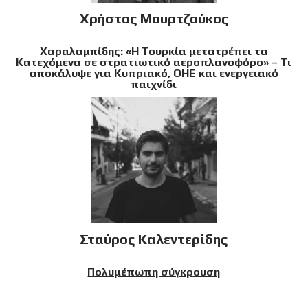
Χρήστος Μουρτζούκος
Χαραλαμπίδης: «Η Τουρκία μετατρέπει τα
Κατεχόμενα σε στρατιωτικό αεροπλανοφόρο» – Τι
αποκάλυψε για Κυπριακό, ΟΗΕ και ενεργειακό
παιχνίδι
Σταύρος Καλεντερίδης
Πολυμέπωπη σύγκρουση