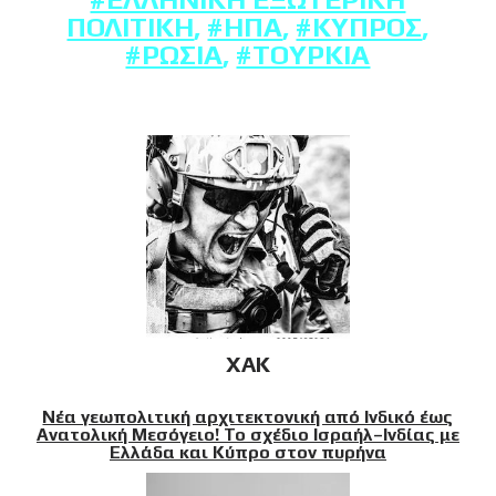
ΠΟΛΙΤΙΚΉ
,
#ΗΠΑ
,
#ΚΎΠΡΟΣ
,
#ΡΩΣΊΑ
,
#ΤΟΥΡΚΊΑ
XAK
Νέα γεωπολιτική αρχιτεκτονική από Ινδικό έως
Ανατολική Μεσόγειο! Το σχέδιο Ισραήλ–Ινδίας με
Ελλάδα και Κύπρο στον πυρήνα