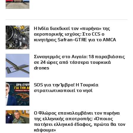
Η Ινδία διεκδικεί τον «πυρήνα» της
αεροπορικής ισχύος: Στο CCS ο
κινητήρας Safran–GTRE για το AMCA
Συναγερμός στο Αιγαίο: 18 παραβιάσεις
σε 24 ώρες από τέσσερα τουρκικά
drones
SOS για την Ίμβρο! Η Τουρκία
στρατιωτικοποιεί το νησί
Ο Φλώρος επαναλαμβάνει τον πυρήνα
της ελληνικής αποτροπής: «Όποιος
πατήσει ελληνικό έδαφος, πρώτα θα τον
κάψουμε»