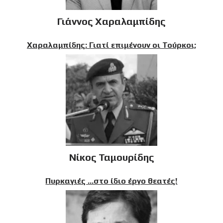
Γιάννος Χαραλαμπίδης
Χαραλαμπίδης: Γιατί επιμένουν οι Τούρκοι;
Νίκος Ταμουρίδης
Πυρκαγιές …στο ίδιο έργο θεατές!