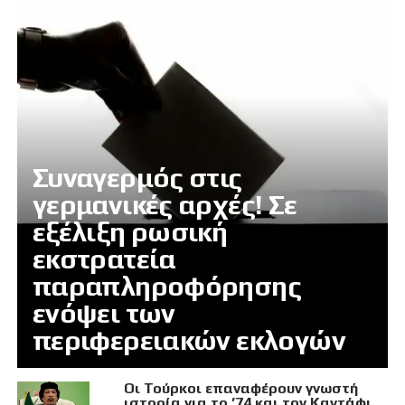
Συναγερμός στις
γερμανικές αρχές! Σε
εξέλιξη ρωσική
εκστρατεία
παραπληροφόρησης
ενόψει των
περιφερειακών εκλογών
Οι Τούρκοι επαναφέρουν γνωστή
ιστορία για το ’74 και τον Καντάφι