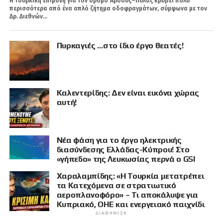
Η τουρκική επιμονή για τον δρόμο Άρσους–Πύλας κρύβει πολύ
περισσότερα από ένα απλό ζήτημα οδοφραγμάτων, σύμφωνα με τον
Δρ. Διεθνών...
Πυρκαγιές …στο ίδιο έργο θεατές!
Καλεντερίδης: Δεν είναι εικόνα χώρας
αυτή!
Νέα φάση για το έργο ηλεκτρικής
διασύνδεσης Ελλάδας-Κύπρου! Στο
«γήπεδο» της Λευκωσίας περνά ο GSI
Χαραλαμπίδης: «Η Τουρκία μετατρέπει
τα Κατεχόμενα σε στρατιωτικό
αεροπλανοφόρο» – Τι αποκάλυψε για
Κυπριακό, ΟΗΕ και ενεργειακό παιχνίδι
ΔΙΑΦΉΜΙΣΗ