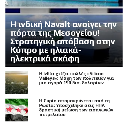
Η ινδική Navalt ανοίγει την
πόρτα της Μεσογείου!
Στρατηγική απόβαση στην
Κύπρο με ηλιακά-
ηλεκτρικά σκάφη
Η Ινδία χτίζει πολλές «Silicon
Valleys»: Μάχη των πολιτειών για
μια αγορά 150 δισ. δολαρίων
Η Συρία απομακρύνεται από τη
Ρωσία: Υποσχέθηκε στις ΗΠΑ
δραστική μείωση των εισαγωγών
πετρελαίου