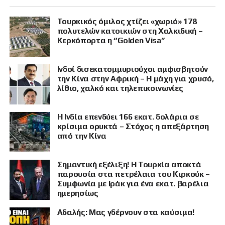
Τουρκικός όμιλος χτίζει «χωριό» 178
πολυτελών κατοικιών στη Χαλκιδική –
Κερκόπορτα η “Golden Visa”
Ινδοί δισεκατομμυριούχοι αμφισβητούν
την Κίνα στην Αφρική – Η μάχη για χρυσό,
λίθιο, χαλκό και τηλεπικοινωνίες
Η Ινδία επενδύει 166 εκατ. δολάρια σε
κρίσιμα ορυκτά – Στόχος η απεξάρτηση
από την Κίνα
Σημαντική εξέλιξη! Η Τουρκία αποκτά
παρουσία στα πετρέλαια του Κιρκούκ –
Συμφωνία με Ιράκ για ένα εκατ. βαρέλια
ημερησίως
Αδαλής: Μας γδέρνουν στα καύσιμα!