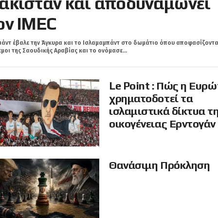
ακιστάν και αποδυναμώνει
ον IMEC
ιάντ έβαλε την Άγκυρα και τo Ισλαμαμπάντ στο δωμάτιο όπου αποφασίζοντα
μοι της Σαουδικής Αραβίας και το ονόμασε...
Le Point : Πώς η Ευρ
χρηματοδοτεί τα
ισλαμιστικά δίκτυα τ
οικογένειας Ερντογάν
Θανάσιμη Πρόκληση