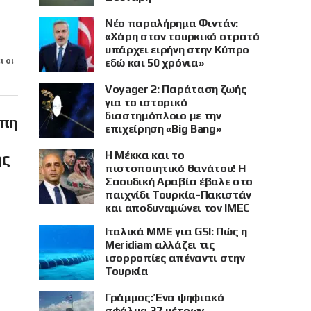
Νέο παραλήρημα Φιντάν:
«Χάρη στον τουρκικό στρατό
υπάρχει ειρήνη στην Κύπρο
ι οι
εδώ και 50 χρόνια»
Voyager 2: Παράταση ζωής
για το ιστορικό
διαστημόπλοιο με την
ώπη
επιχείρηση «Big Bang»
Η Μέκκα και το
ης
πιστοποιητικό θανάτου! Η
Σαουδική Αραβία έβαλε στο
παιχνίδι Τουρκία-Πακιστάν
και αποδυναμώνει τον IMEC
Ιταλικά ΜΜΕ για GSI: Πώς η
Meridiam αλλάζει τις
ισορροπίες απέναντι στην
Τουρκία
Γράμμος: Ένα ψηφιακό
σφάλμα 37 μέτρων