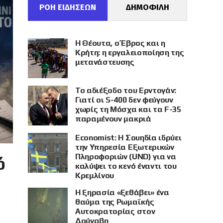
ΡΟΗ ΕΙΔΗΣΕΩΝ
ΔΗΜΟΦΙΛΗ
Η Θέουτα, ο Έβρος και η
Κρήτη: η εργαλειοποίηση της
μετανάστευσης
Το αδιέξοδο του Ερντογάν:
Γιατί οι S-400 δεν φεύγουν
χωρίς τη Μόσχα και τα F-35
παραμένουν μακριά
Economist: Η Σουηδία ιδρύει
την Υπηρεσία Εξωτερικών
Πληροφοριών (UND) για να
ό
καλύψει το κενό έναντι του
Κρεμλίνου
Η ξηρασία «ξεθάβει» ένα
θαύμα της Ρωμαϊκής
Αυτοκρατορίας στον
Δούναβη