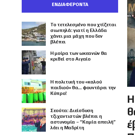
ΕΝΔΙΑΦΕΡΟΝΤΑ
Το τετελεσμένο που χτίζεται
σιωπηλά: γιατί η Ελλάδα
χάνει μια μάχη που δεν
βλέπει
Η μοίρα των ωκεανών θα
κριθεί στο Αιγαίο
Η πολιτική του «καλού
παιδιού» θα… φουντάρει την
Κύπρο!
Η
θ
Σεούτα: Διείσδυση
τζιχαντιστών βλέπει η
έ
αστυνομία – “Καμία απειλή”
λέει η Μαδρίτη