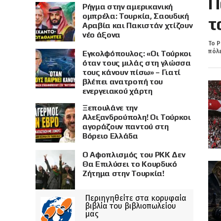
Π
Ρήγμα στην αμερικανική
ομπρέλα: Τουρκία, Σαουδική
τ
Αραβία και Πακιστάν χτίζουν
νέο άξονα
Το Ρ
πόλε
Εγκολφόπουλος: «Οι Τούρκοι
όταν τους μιλάς στη γλώσσα
τους κάνουν πίσω» – Γιατί
βλέπει ανατροπή του
ενεργειακού χάρτη
Ξεπουλάνε την
Αλεξανδρούπολη! Οι Τούρκοι
αγοράζουν παντού στη
Βόρειο Ελλάδα
Ο Αφοπλισμός του PKK Δεν
Θα Επιλύσει το Κουρδικό
Ζήτημα στην Τουρκία!
Περιηγηθείτε στα κορυφαία
βιβλία του βιβλιοπωλείου
μας