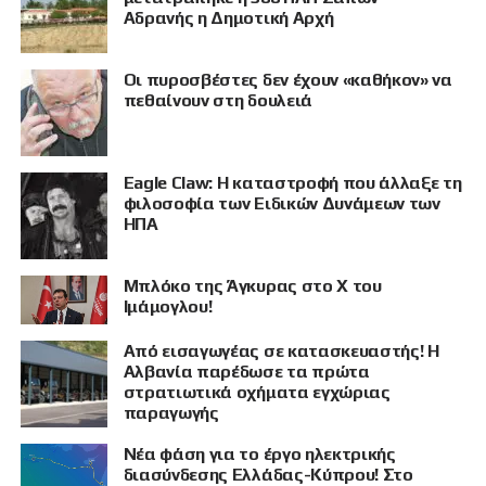
Αδρανής η Δημοτική Αρχή
Οι πυροσβέστες δεν έχουν «καθήκον» να
πεθαίνουν στη δουλειά
Eagle Claw: Η καταστροφή που άλλαξε τη
ΠΡΟΒΟΛΗ
φιλοσοφία των Ειδικών Δυνάμεων των
ΗΠΑ
Μπλόκο της Άγκυρας στο X του
Ιμάμογλου!
Από εισαγωγέας σε κατασκευαστής! Η
Αλβανία παρέδωσε τα πρώτα
στρατιωτικά οχήματα εγχώριας
παραγωγής
Νέα φάση για το έργο ηλεκτρικής
διασύνδεσης Ελλάδας-Κύπρου! Στο