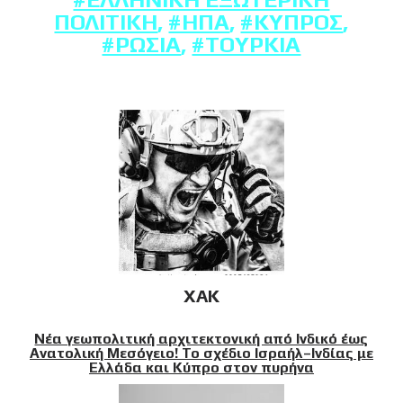
ΠΟΛΙΤΙΚΉ
,
#ΗΠΑ
,
#ΚΎΠΡΟΣ
,
#ΡΩΣΊΑ
,
#ΤΟΥΡΚΊΑ
XAK
Νέα γεωπολιτική αρχιτεκτονική από Ινδικό έως
Ανατολική Μεσόγειο! Το σχέδιο Ισραήλ–Ινδίας με
Ελλάδα και Κύπρο στον πυρήνα