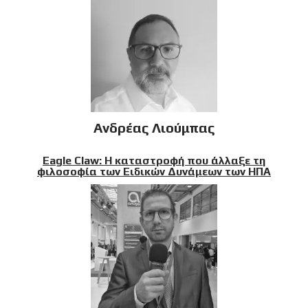
Ανδρέας Λιούμπας
Eagle Claw: Η καταστροφή που άλλαξε τη
φιλοσοφία των Ειδικών Δυνάμεων των ΗΠΑ