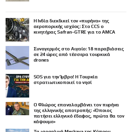
Η Ινδία διεκδικεί τον «πυρήνα» της
αεροπορικής ισχύος: Στο CCS ο
κινητήρας Safran–GTRE για το AMCA
Συναγερμός στο Αιγαίο: 18 παραβιάσεις
σε 24 ώρες από τέσσερα τουρκικά
drones
SOS για την Ίμβρο! Η Τουρκία
στρατιωτικοποιεί το νησί
Ο Φλώρος επαναλαμβάνει τον πυρήνα
της ελληνικής αποτροπής: «Όποιος
πατήσει ελληνικό έδαφος, πρώτα θα τον
κάψουμε»
Τα ισραηλινά Merkava της Κύπρου