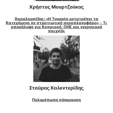
Χρήστος Μουρτζούκος
Χαραλαμπίδης: «Η Τουρκία μετατρέπει τα
Κατεχόμενα σε στρατιωτικό αεροπλανοφόρο» – Τι
αποκάλυψε για Κυπριακό, ΟΗΕ και ενεργειακό
παιχνίδι
Σταύρος Καλεντερίδης
Πολυμέπωπη σύγκρουση