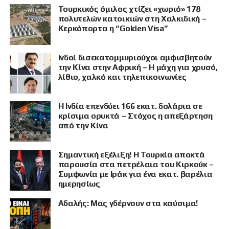
Τουρκικός όμιλος χτίζει «χωριό» 178
πολυτελών κατοικιών στη Χαλκιδική –
Κερκόπορτα η “Golden Visa”
Ινδοί δισεκατομμυριούχοι αμφισβητούν
την Κίνα στην Αφρική – Η μάχη για χρυσό,
λίθιο, χαλκό και τηλεπικοινωνίες
Η Ινδία επενδύει 166 εκατ. δολάρια σε
κρίσιμα ορυκτά – Στόχος η απεξάρτηση
από την Κίνα
Σημαντική εξέλιξη! Η Τουρκία αποκτά
παρουσία στα πετρέλαια του Κιρκούκ –
Συμφωνία με Ιράκ για ένα εκατ. βαρέλια
ημερησίως
Αδαλής: Μας γδέρνουν στα καύσιμα!