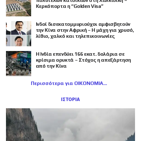
πολυτελών κατοικιών στη Χαλκιδική –
Κερκόπορτα η “Golden Visa”
Ινδοί δισεκατομμυριούχοι αμφισβητούν
την Κίνα στην Αφρική – Η μάχη για χρυσό,
λίθιο, χαλκό και τηλεπικοινωνίες
Η Ινδία επενδύει 166 εκατ. δολάρια σε
κρίσιμα ορυκτά – Στόχος η απεξάρτηση
από την Κίνα
Περισσότερα για ΟΙΚΟΝΟΜΙΑ
ΙΣΤΟΡΙΑ