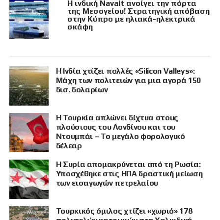
Η ινδική Navalt ανοίγει την πόρτα
της Μεσογείου! Στρατηγική απόβαση
στην Κύπρο με ηλιακά-ηλεκτρικά
σκάφη
Η Ινδία χτίζει πολλές «Silicon Valleys»:
Μάχη των πολιτειών για μια αγορά 150
δισ. δολαρίων
Η Τουρκία απλώνει δίχτυα στους
πλούσιους του Λονδίνου και του
Ντουμπάι – Το μεγάλο φορολογικό
δέλεαρ
Η Συρία απομακρύνεται από τη Ρωσία:
Υποσχέθηκε στις ΗΠΑ δραστική μείωση
των εισαγωγών πετρελαίου
Τουρκικός όμιλος χτίζει «χωριό» 178