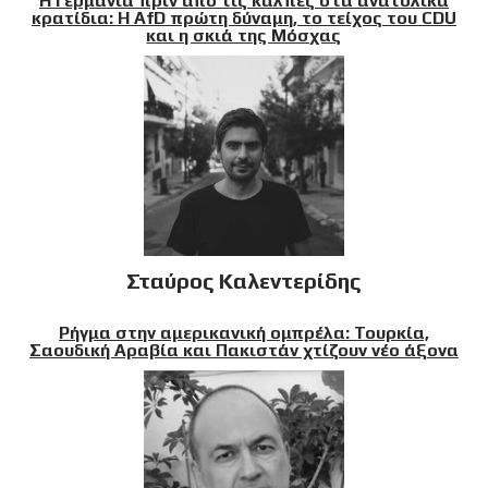
Η Γερμανία πριν από τις κάλπες στα ανατολικά
κρατίδια: Η AfD πρώτη δύναμη, το τείχος του CDU
και η σκιά της Μόσχας
Σταύρος Καλεντερίδης
Ρήγμα στην αμερικανική ομπρέλα: Τουρκία,
Σαουδική Αραβία και Πακιστάν χτίζουν νέο άξονα