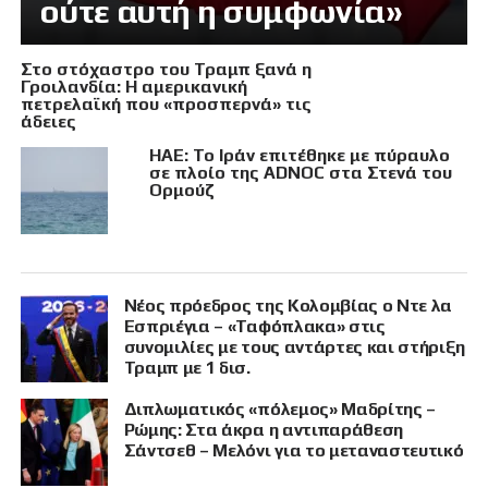
ούτε αυτή η συμφωνία»
Στο στόχαστρο του Τραμπ ξανά η
Γροιλανδία: Η αμερικανική
πετρελαϊκή που «προσπερνά» τις
άδειες
ΗΑΕ: Το Ιράν επιτέθηκε με πύραυλο
σε πλοίο της ADNOC στα Στενά του
Ορμούζ
Νέος πρόεδρος της Κολομβίας ο Ντε λα
Εσπριέγια – «Ταφόπλακα» στις
συνομιλίες με τους αντάρτες και στήριξη
Τραμπ με 1 δισ.
Διπλωματικός «πόλεμος» Μαδρίτης –
Ρώμης: Στα άκρα η αντιπαράθεση
Σάντσεθ – Μελόνι για το μεταναστευτικό