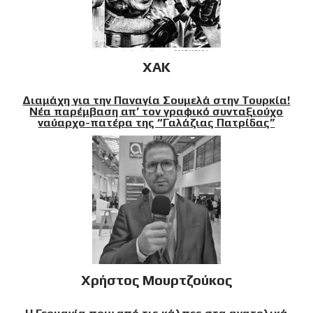
XAK
Διαμάχη για την Παναγία Σουμελά στην Τουρκία!
Νέα παρέμβαση απ’ τον γραφικό συνταξιούχο
ναύαρχο-πατέρα της “Γαλάζιας Πατρίδας”
Χρήστος Μουρτζούκος