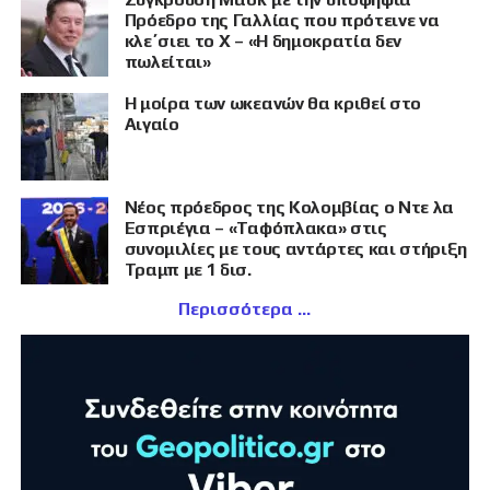
Πρόεδρο της Γαλλίας που πρότεινε να
κλε΄σιει το X – «Η δημοκρατία δεν
πωλείται»
Η μοίρα των ωκεανών θα κριθεί στο
Αιγαίο
Νέος πρόεδρος της Κολομβίας ο Ντε λα
Εσπριέγια – «Ταφόπλακα» στις
συνομιλίες με τους αντάρτες και στήριξη
Τραμπ με 1 δισ.
Περισσότερα