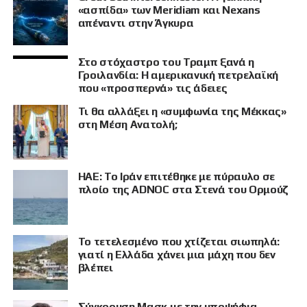
«ασπίδα» των Meridiam και Nexans
απέναντι στην Άγκυρα
Στο στόχαστρο του Τραμπ ξανά η
Γροιλανδία: Η αμερικανική πετρελαϊκή
που «προσπερνά» τις άδειες
Τι θα αλλάξει η «συμφωνία της Μέκκας»
στη Μέση Ανατολή;
ΗΑΕ: Το Ιράν επιτέθηκε με πύραυλο σε
πλοίο της ADNOC στα Στενά του Ορμούζ
Το τετελεσμένο που χτίζεται σιωπηλά:
γιατί η Ελλάδα χάνει μια μάχη που δεν
βλέπει
Σύγκρουση Μασκ με την υποψήφια