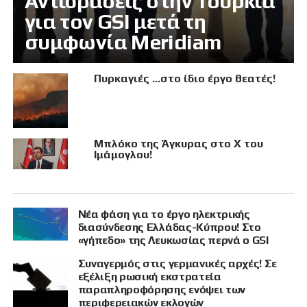
Αντιδράσεις στην Τουρκία
για τον GSI μετά τη
συμφωνία Meridiam
Πυρκαγιές …στο ίδιο έργο θεατές!
Μπλόκο της Άγκυρας στο X του
Ιμάμογλου!
Νέα φάση για το έργο ηλεκτρικής
διασύνδεσης Ελλάδας-Κύπρου! Στο
«γήπεδο» της Λευκωσίας περνά ο GSI
Συναγερμός στις γερμανικές αρχές! Σε
εξέλιξη ρωσική εκστρατεία
παραπληροφόρησης ενόψει των
περιφερειακών εκλογών