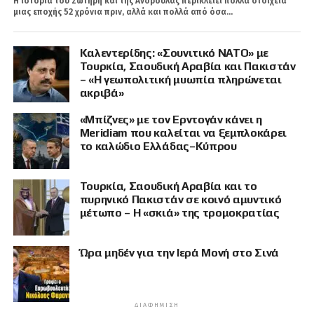
Η ιστορία του Σωτήρη και της Ανδρούλας περικλείει πολλά στοιχεία
μιας εποχής 52 χρόνια πριν, αλλά και πολλά από όσα...
Καλεντερίδης: «Σουνιτικό ΝΑΤΟ» με
Τουρκία, Σαουδική Αραβία και Πακιστάν
– «Η γεωπολιτική μυωπία πληρώνεται
ακριβά»
«Μπίζνες» με τον Ερντογάν κάνει η
Meridiam που καλείται να ξεμπλοκάρει
το καλώδιο Ελλάδας–Κύπρου
Τουρκία, Σαουδική Αραβία και το
πυρηνικό Πακιστάν σε κοινό αμυντικό
μέτωπο – Η «σκιά» της τρομοκρατίας
Ώρα μηδέν για την Ιερά Μονή στο Σινά
ΔΙΑΦΉΜΙΣΗ