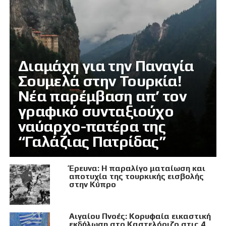
Διαμάχη για την Παναγία
Σουμελά στην Τουρκία!
Νέα παρέμβαση απ’ τον
γραφικό συνταξιούχο
ναύαρχο-πατέρα της
“Γαλάζιας Πατρίδας”
Έρευνα: Η παραλίγο ματαίωση και
αποτυχία της τουρκικής εισβολής
στην Κύπρο
Αιγαίου Πνοές: Κορυφαία εικαστική
εκδήλωση στο Καστελόριζο στις 4