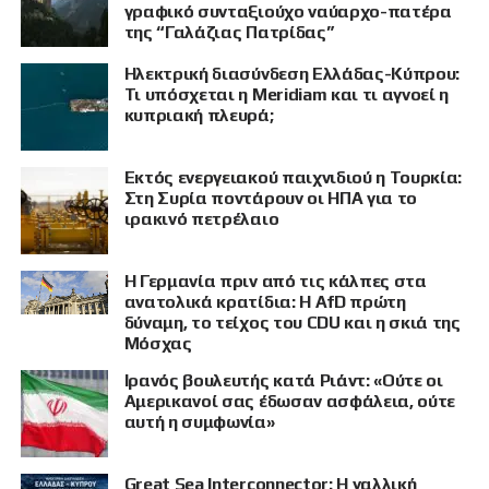
γραφικό συνταξιούχο ναύαρχο-πατέρα
της “Γαλάζιας Πατρίδας”
Ηλεκτρική διασύνδεση Ελλάδας-Κύπρου:
Τι υπόσχεται η Meridiam και τι αγνοεί η
κυπριακή πλευρά;
Εκτός ενεργειακού παιχνιδιού η Τουρκία:
Στη Συρία ποντάρουν οι ΗΠΑ για το
ιρακινό πετρέλαιο
Η Γερμανία πριν από τις κάλπες στα
ανατολικά κρατίδια: Η AfD πρώτη
δύναμη, το τείχος του CDU και η σκιά της
Μόσχας
Ιρανός βουλευτής κατά Ριάντ: «Ούτε οι
ΠΡΟΒΟΛΗ
Αμερικανοί σας έδωσαν ασφάλεια, ούτε
αυτή η συμφωνία»
Great Sea Interconnector: Η γαλλική