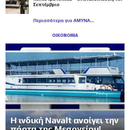
Σεπτέμβριο
Περισσότερα για ΑΜΥΝΑ
ΟΙΚΟΝΟΜΙΑ
Η ινδική Navalt ανοίγει την
πόρτα της Μεσογείου!