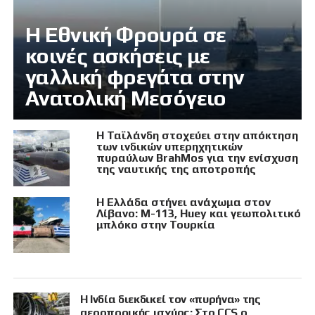
Η Εθνική Φρουρά σε
κοινές ασκήσεις με
γαλλική φρεγάτα στην
Ανατολική Μεσόγειο
Η Ταϊλάνδη στοχεύει στην απόκτηση
των ινδικών υπερηχητικών
πυραύλων BrahMos για την ενίσχυση
της ναυτικής της αποτροπής
Η Ελλάδα στήνει ανάχωμα στον
Λίβανο: M-113, Huey και γεωπολιτικό
μπλόκο στην Τουρκία
Η Ινδία διεκδικεί τον «πυρήνα» της
αεροπορικής ισχύος: Στο CCS ο