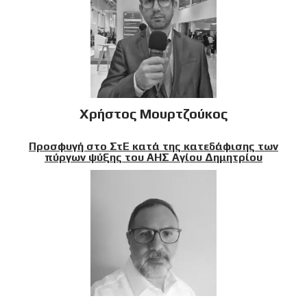
Χρήστος Μουρτζούκος
Προσφυγή στο ΣτΕ κατά της κατεδάφισης των
πύργων ψύξης του ΑΗΣ Αγίου Δημητρίου