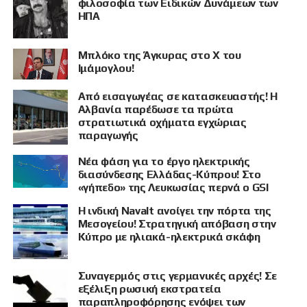
φιλοσοφία των Ειδικών Δυνάμεων των
ΗΠΑ
Μπλόκο της Άγκυρας στο X του
Ιμάμογλου!
Από εισαγωγέας σε κατασκευαστής! Η
Αλβανία παρέδωσε τα πρώτα
στρατιωτικά οχήματα εγχώριας
παραγωγής
Νέα φάση για το έργο ηλεκτρικής
διασύνδεσης Ελλάδας-Κύπρου! Στο
«γήπεδο» της Λευκωσίας περνά ο GSI
Η ινδική Navalt ανοίγει την πόρτα της
Μεσογείου! Στρατηγική απόβαση στην
Κύπρο με ηλιακά-ηλεκτρικά σκάφη
Συναγερμός στις γερμανικές αρχές! Σε
εξέλιξη ρωσική εκστρατεία
παραπληροφόρησης ενόψει των