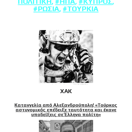
ΠΟΛΙΤΙΚΉ
,
#ΗΠΑ
,
#ΚΎΠΡΟΣ
,
#ΡΩΣΊΑ
,
#ΤΟΥΡΚΊΑ
XAK
Καταγγελία από Αλεξανδρούπολη! «Τούρκος
αστυνομικός επέδειξε ταυτότητα και έκανε
υποδείξεις σε Έλληνα πολίτη»