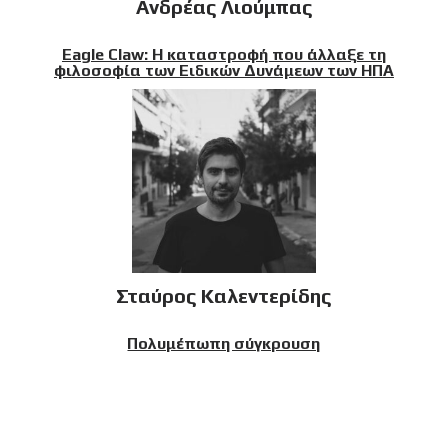
Ανδρέας Λιούμπας
Eagle Claw: Η καταστροφή που άλλαξε τη
φιλοσοφία των Ειδικών Δυνάμεων των ΗΠΑ
Σταύρος Καλεντερίδης
Πολυμέπωπη σύγκρουση