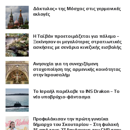
Δάκτυλος» της Μόσχας στις γερμανικές
εκλογές
Η Ταϊβάν προετοιμάζεται για πόλεμο –
Ξεκίνησαν οι μεγαλύτερες στρατιωτικές
ασκήσεις με σενάρια κινεζικής εισβολής
Ανησυχία για τη συνεχιζόμενη
στοχοποίηση της αρμενικής κοινότητας
στην Ιερουσαλήμ
Το Ισραήλ παρέλαβε το INS Drakon – Το
νέο υποβρύχιο-φάντασμα
Προφυλάκισαν την πρώτη γυναίκα
δήμαρχο του Σκουταρίου – Στη φυλακή
16 από τους 27 δημάρχους του CHP στην