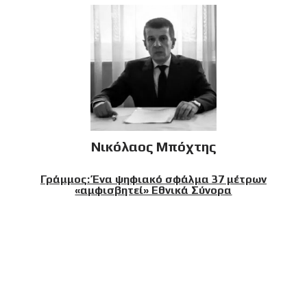
Νικόλαος Μπόχτης
Γράμμος: Ένα ψηφιακό σφάλμα 37 μέτρων
«αμφισβητεί» Εθνικά Σύνορα