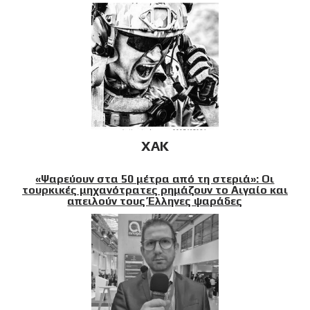
XAK
«Ψαρεύουν στα 50 μέτρα από τη στεριά»: Οι
τουρκικές μηχανότρατες ρημάζουν το Αιγαίο και
απειλούν τους Έλληνες ψαράδες