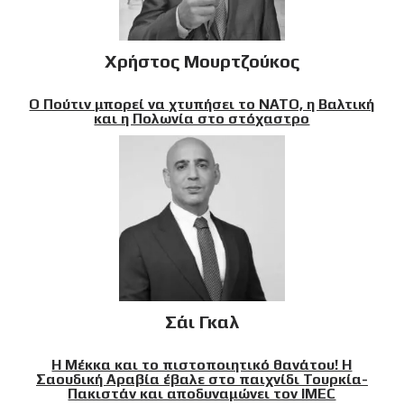
Χρήστος Μουρτζούκος
Ο Πούτιν μπορεί να χτυπήσει το ΝΑΤΟ, η Βαλτική
και η Πολωνία στο στόχαστρο
Σάι Γκαλ
Η Μέκκα και το πιστοποιητικό θανάτου! Η
Σαουδική Αραβία έβαλε στο παιχνίδι Τουρκία-
Πακιστάν και αποδυναμώνει τον IMEC