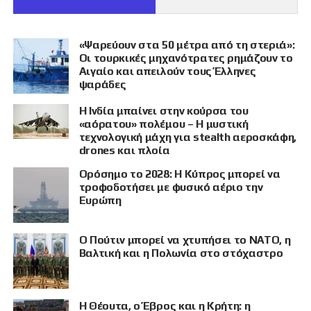
«Ψαρεύουν στα 50 μέτρα από τη στεριά»:
Οι τουρκικές μηχανότρατες ρημάζουν το
Αιγαίο και απειλούν τους Έλληνες
ψαράδες
Η Ινδία μπαίνει στην κούρσα του
«αόρατου» πολέμου – Η μυστική
τεχνολογική μάχη για stealth αεροσκάφη,
drones και πλοία
Ορόσημο το 2028: Η Κύπρος μπορεί να
τροφοδοτήσει με φυσικό αέριο την
Ευρώπη
Ο Πούτιν μπορεί να χτυπήσει το ΝΑΤΟ, η
Βαλτική και η Πολωνία στο στόχαστρο
Η Θέουτα, ο Έβρος και η Κρήτη: η