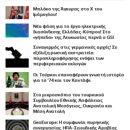
Μπλόκο της Άγκυρας στο X του
Ιμάμογλου!
Νέα φάση για το έργο ηλεκτρικής
διασύνδεσης Ελλάδας-Κύπρου! Στο
«γήπεδο» της Λευκωσίας περνά ο GSI
Συναγερμός στις γερμανικές αρχές! Σε
εξέλιξη ρωσική εκστρατεία
παραπληροφόρησης ενόψει των
περιφερειακών εκλογών
Οι Τούρκοι επαναφέρουν γνωστή ιστορία
για το ’74 και τον Καντάφι
Στο μικροσκόπιο του τουρκικού
Συμβουλίου Εθνικής Ασφάλειας
Ανατολική Μεσόγειος, Ουκρανία και
Μέση Ανατολή
GeoEurope: Η συμφωνία πυρηνικής
συνεργασίας ΗΠΑ-Σαουδικής Αραβίας