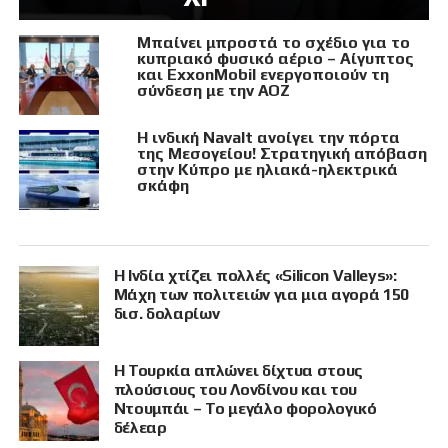
Μπαίνει μπροστά το σχέδιο για το
κυπριακό φυσικό αέριο – Αίγυπτος
και ExxonMobil ενεργοποιούν τη
σύνδεση με την ΑΟΖ
Η ινδική Navalt ανοίγει την πόρτα
της Μεσογείου! Στρατηγική απόβαση
στην Κύπρο με ηλιακά-ηλεκτρικά
σκάφη
Η Ινδία χτίζει πολλές «Silicon Valleys»:
Μάχη των πολιτειών για μια αγορά 150
δισ. δολαρίων
Η Τουρκία απλώνει δίχτυα στους
πλούσιους του Λονδίνου και του
Ντουμπάι – Το μεγάλο φορολογικό
δέλεαρ