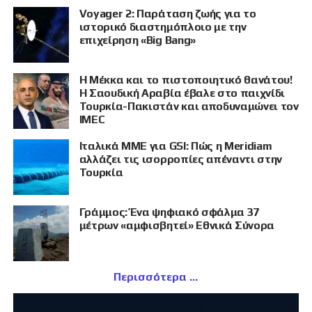
Voyager 2: Παράταση ζωής για το
ιστορικό διαστημόπλοιο με την
επιχείρηση «Big Bang»
Η Μέκκα και το πιστοποιητικό θανάτου!
Η Σαουδική Αραβία έβαλε στο παιχνίδι
Τουρκία-Πακιστάν και αποδυναμώνει τον
IMEC
Ιταλικά ΜΜΕ για GSI: Πώς η Meridiam
αλλάζει τις ισορροπίες απέναντι στην
Τουρκία
Γράμμος: Ένα ψηφιακό σφάλμα 37
μέτρων «αμφισβητεί» Εθνικά Σύνορα
Περισσότερα