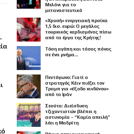
Μελόνι για το
μεταναστευτικό
«Χρυσή» ενεργειακή προίκα
1,5 δισ. ευρώ: Ο μεγάλος
τουρκικός κερδισμένος πίσω
–
από τα έργα της Κρήτης!
πία
Τόση αγάπη και τόσος πόνος
σε ένα μνήμα…
Πεντάγωνο: Γιατί ο
στρατηγός Κέιν πιέζει τον
ι
Τραμπ για «έξοδο κινδύνου»
από το Ιράν
Σεούτα: Διείσδυση
τζιχαντιστών βλέπει η
αστυνομία – “Καμία απειλή”
λέει η Μαδρίτη
κό