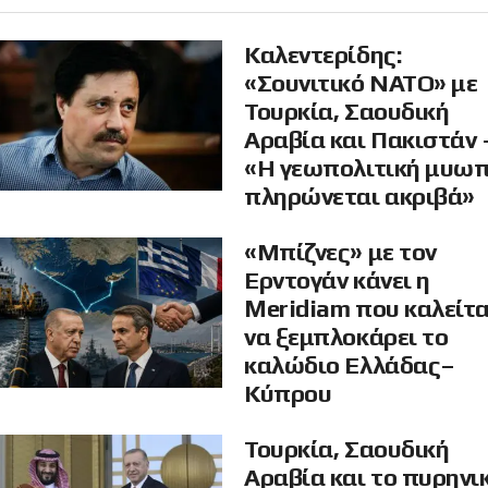
Καλεντερίδης:
«Σουνιτικό ΝΑΤΟ» με
Τουρκία, Σαουδική
Αραβία και Πακιστάν 
«Η γεωπολιτική μυω
πληρώνεται ακριβά»
«Μπίζνες» με τον
Ερντογάν κάνει η
Meridiam που καλείτα
να ξεμπλοκάρει το
καλώδιο Ελλάδας–
Κύπρου
Τουρκία, Σαουδική
Αραβία και το πυρηνι