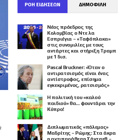
ΡΟΗ ΕΙΔΗΣΕΩΝ
ΔΗΜΟΦΙΛΗ
Νέος πρόεδρος της
Κολομβίας ο Ντε λα
Εσπριέγια – «Ταφόπλακα»
στις συνομιλίες με τους
αντάρτες και στήριξη Τραμπ
με 1 δισ.
Pascal Bruckner: «Όταν ο
αντιρατσισμός είναι ένας
αντίστροφος, επίσημα
εγκεκριμένος, ρατσισμός»
Η πολιτική του «καλού
παιδιού» θα… φουντάρει την
Κύπρο!
Διπλωματικός «πόλεμος»
2
Μαδρίτης – Ρώμης: Στα άκρα
η αντιπαράθεση Σάντσεθ –