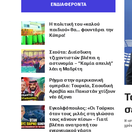
ΕΝΔΙΑΦΕΡΟΝΤΑ
Η πολιτική του «καλού
παιδιού» θα… φουντάρει την
Κύπρο!
Σεούτα: Διείσδυση
τζιχαντιστών βλέπει η
αστυνομία – “Καμία απειλή”
λέει η Μαδρίτη
Ρήγμα στην αμερικανική
ομπρέλα: Τουρκία, Σαουδική
Αραβία και Πακιστάν χτίζουν
Τ
νέο άξονα
σ
Εγκολφόπουλος: «Οι Τούρκοι
όταν τους μιλάς στη γλώσσα
τους κάνουν πίσω» – Γιατί
Η ισ
βλέπει ανατροπή του
χρόν
ενεργειακού χάρτη