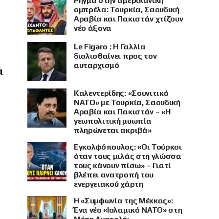
Ρήγμα στην αμερικανική
ομπρέλα: Τουρκία, Σαουδική
Αραβία και Πακιστάν χτίζουν
νέο άξονα
Le Figaro : Η Γαλλία
διολισθαίνει προς τον
αυταρχισμό
ά
Καλεντερίδης: «Σουνιτικό
ΝΑΤΟ» με Τουρκία, Σαουδική
Αραβία και Πακιστάν – «Η
γεωπολιτική μυωπία
πληρώνεται ακριβά»
Εγκολφόπουλος: «Οι Τούρκοι
όταν τους μιλάς στη γλώσσα
τους κάνουν πίσω» – Γιατί
βλέπει ανατροπή του
ενεργειακού χάρτη
Η «Συμφωνία της Μέκκας»:
Ένα νέο «Ισλαμικό ΝΑΤΟ» στη