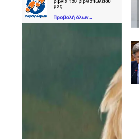
βιβλία του βιβλιοπωλείου
μας
Προβολή όλων