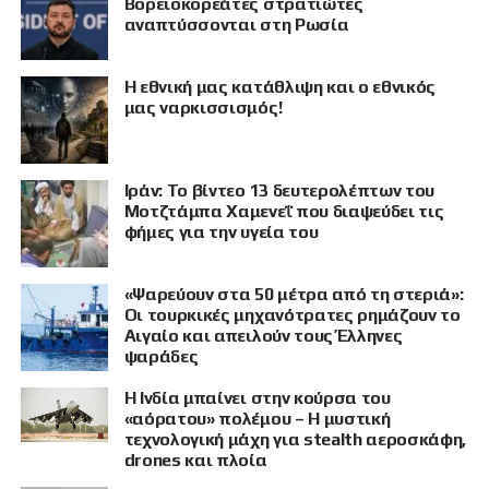
Βορειοκορεάτες στρατιώτες
αναπτύσσονται στη Ρωσία
Η εθνική μας κατάθλιψη και ο εθνικός
μας ναρκισσισμός!
Ιράν: Το βίντεο 13 δευτερολέπτων του
Μοτζτάμπα Χαμενεΐ που διαψεύδει τις
φήμες για την υγεία του
«Ψαρεύουν στα 50 μέτρα από τη στεριά»:
Οι τουρκικές μηχανότρατες ρημάζουν το
Αιγαίο και απειλούν τους Έλληνες
ψαράδες
Η Ινδία μπαίνει στην κούρσα του
ΠΡΟΒΟΛΗ
«αόρατου» πολέμου – Η μυστική
τεχνολογική μάχη για stealth αεροσκάφη,
drones και πλοία