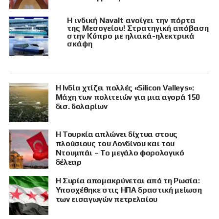
Η ινδική Navalt ανοίγει την πόρτα
της Μεσογείου! Στρατηγική απόβαση
στην Κύπρο με ηλιακά-ηλεκτρικά
σκάφη
Η Ινδία χτίζει πολλές «Silicon Valleys»:
Μάχη των πολιτειών για μια αγορά 150
δισ. δολαρίων
Η Τουρκία απλώνει δίχτυα στους
πλούσιους του Λονδίνου και του
Ντουμπάι – Το μεγάλο φορολογικό
δέλεαρ
Η Συρία απομακρύνεται από τη Ρωσία:
Υποσχέθηκε στις ΗΠΑ δραστική μείωση
των εισαγωγών πετρελαίου