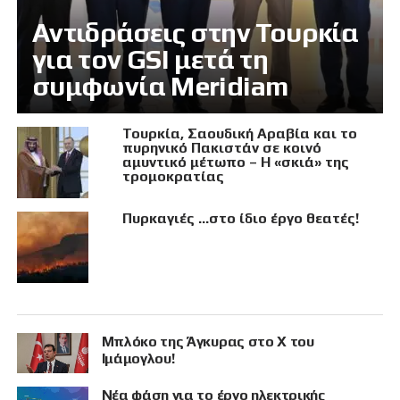
Αντιδράσεις στην Τουρκία
για τον GSI μετά τη
συμφωνία Meridiam
Τουρκία, Σαουδική Αραβία και το
πυρηνικό Πακιστάν σε κοινό
αμυντικό μέτωπο – Η «σκιά» της
τρομοκρατίας
Πυρκαγιές …στο ίδιο έργο θεατές!
Μπλόκο της Άγκυρας στο X του
Ιμάμογλου!
Νέα φάση για το έργο ηλεκτρικής