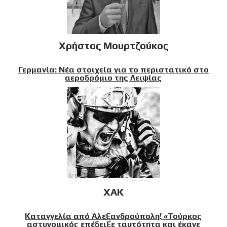
Χρήστος Μουρτζούκος
Γερμανία: Νέα στοιχεία για το περιστατικό στο
αεροδρόμιο της Λειψίας
XAK
Καταγγελία από Αλεξανδρούπολη! «Τούρκος
αστυνομικός επέδειξε ταυτότητα και έκανε