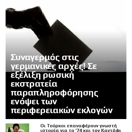
Συναγερμός στις
γερμανικές αρχές! Σε
εξέλιξη ρωσική
εκστρατεία
παραπληροφόρησης
ενόψει των
περιφερειακών εκλογών
Οι Τούρκοι επαναφέρουν γνωστή
ιστορία για το ’74 και τον Καντάφι