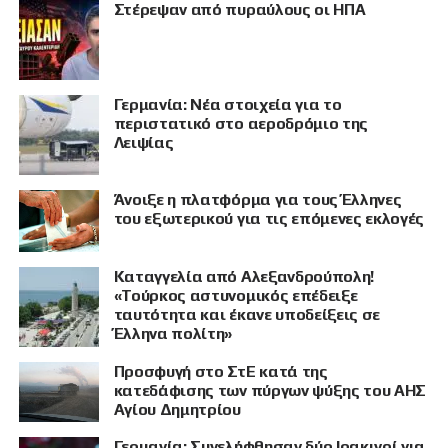
Στέρεψαν από πυραύλους οι ΗΠΑ
Γερμανία: Νέα στοιχεία για το
περιστατικό στο αεροδρόμιο της
Λειψίας
Άνοιξε η πλατφόρμα για τους Έλληνες
του εξωτερικού για τις επόμενες εκλογές
Καταγγελία από Αλεξανδρούπολη!
«Τούρκος αστυνομικός επέδειξε
ΠΡΟΒΟΛΗ
ταυτότητα και έκανε υποδείξεις σε
Έλληνα πολίτη»
Προσφυγή στο ΣτΕ κατά της
κατεδάφισης των πύργων ψύξης του ΑΗΣ
Αγίου Δημητρίου
Γερμανία: Συνελήφθησαν δύο Ιρακινοί για