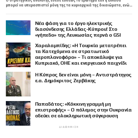
Ο στρατηγικός αναλυτής έθεσε ευθέως το ερώτημα εάν η Ελλάδα
μπορεί να υπερασπιστεί μόνη της τα κυριαρχικά της δικαιώματα, ενώ...
Νέα φάση για το έργο ηλεκτρικής
διασύνδεσης Ελλάδας-Κύπρου! Στο
«γήπεδο» της Λευκωσίας περνά ο GSI
Χαραλαμπίδης: «Η Τουρκία μετατρέπει
τα Κατεχόμενα σε στρατιωτικό
αεροπλανοφόρο» – Τι αποκάλυψε για
Κυπριακό, ΟΗΕ και ενεργειακό παιχνίδι
Η Κύπρος δεν είναι μόνη – Αντιστράτηγος
ε.α. Δημόκριτος Ζερβάκης
Παπαδάτος: «Κόκκινη γραμμή μη
επιστροφής» – Ο πόλεμος στην Ουκρανία
οδεύει σε ολοκληρωτική σύγκρουση
ΔΙΑΦΉΜΙΣΗ