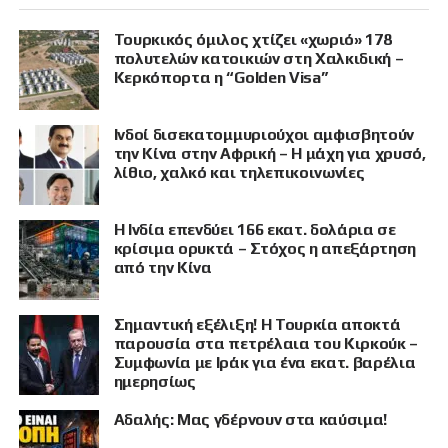
Τουρκικός όμιλος χτίζει «χωριό» 178
πολυτελών κατοικιών στη Χαλκιδική –
Κερκόπορτα η “Golden Visa”
Ινδοί δισεκατομμυριούχοι αμφισβητούν
την Κίνα στην Αφρική – Η μάχη για χρυσό,
λίθιο, χαλκό και τηλεπικοινωνίες
Η Ινδία επενδύει 166 εκατ. δολάρια σε
κρίσιμα ορυκτά – Στόχος η απεξάρτηση
από την Κίνα
Σημαντική εξέλιξη! Η Τουρκία αποκτά
παρουσία στα πετρέλαια του Κιρκούκ –
Συμφωνία με Ιράκ για ένα εκατ. βαρέλια
ημερησίως
Αδαλής: Μας γδέρνουν στα καύσιμα!