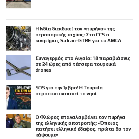
Η Ινδία διεκδικεί τον «πυρήνα» της
αεροπορικής ισχύος: Στο CCS ο
κινητήρας Safran–GTRE για το AMCA
Συναγερμός στο Αιγαίο: 18 παραβιάσεις
σε 24 ώρες από τέσσερα τουρκικά
drones
SOS για την Ίμβρο! Η Τουρκία
στρατιωτικοποιεί το νησί
Ο Φλώρος επαναλαμβάνει τον πυρήνα
της ελληνικής αποτροπής: «Όποιος
πατήσει ελληνικό έδαφος, πρώτα θα τον
κάψουμε»