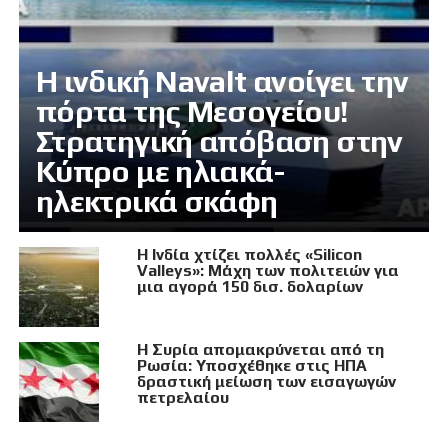
Η ινδική Navalt ανοίγει την
πόρτα της Μεσογείου!
Στρατηγική απόβαση στην
Κύπρο με ηλιακά-
ηλεκτρικά σκάφη
Η Ινδία χτίζει πολλές «Silicon
Valleys»: Μάχη των πολιτειών για
μια αγορά 150 δισ. δολαρίων
Η Συρία απομακρύνεται από τη
Ρωσία: Υποσχέθηκε στις ΗΠΑ
δραστική μείωση των εισαγωγών
πετρελαίου