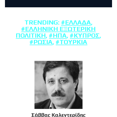
TRENDING:
#ΕΛΛΆΔΑ
,
#ΕΛΛΗΝΙΚΉ ΕΞΩΤΕΡΙΚΉ
ΠΟΛΙΤΙΚΉ
,
#ΗΠΑ
,
#ΚΎΠΡΟΣ
,
#ΡΩΣΊΑ
,
#ΤΟΥΡΚΊΑ
Σάββας Καλεντερίδης