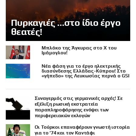
Πυρκαγιές …στο ίδιο έργο
θεατές!
Μπλόκο της Άγκυρας στο X του
Ιμάμογλου!
Νέα φάση για το έργο ηλεκτρικής
διασύνδεσης Ελλάδας-Κύπρου! Στο
«γήπεδο» της Λευκωσίας περνά ο GSI
Συναγερμός στις γερμανικές αρχές! Σε
εξέλιξη ρωσική εκστρατεία
παραπληροφόρησης ενόψει των
περιφερειακών εκλογών
Οι Τούρκοι επαναφέρουν γνωστή ιστορία
για το ’74 και τον Καντάφι