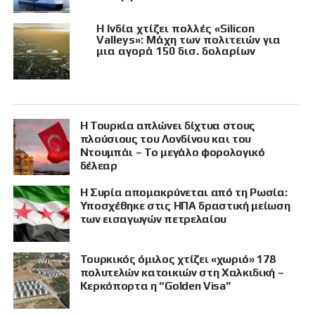
Η Ινδία χτίζει πολλές «Silicon
Valleys»: Μάχη των πολιτειών για
μια αγορά 150 δισ. δολαρίων
Η Τουρκία απλώνει δίχτυα στους
πλούσιους του Λονδίνου και του
Ντουμπάι – Το μεγάλο φορολογικό
δέλεαρ
Η Συρία απομακρύνεται από τη Ρωσία:
Υποσχέθηκε στις ΗΠΑ δραστική μείωση
των εισαγωγών πετρελαίου
Τουρκικός όμιλος χτίζει «χωριό» 178
πολυτελών κατοικιών στη Χαλκιδική –
Κερκόπορτα η “Golden Visa”