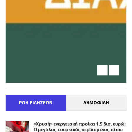
ΡΟΗ ΕΙΔΗΣΕΩΝ
ΔΗΜΟΦΙΛΗ
«Χρυσή» ενεργειακή προίκα 1,5 δισ. ευρώ:
Ο μεγάλος τουρκικός κερδισμένος πίσω