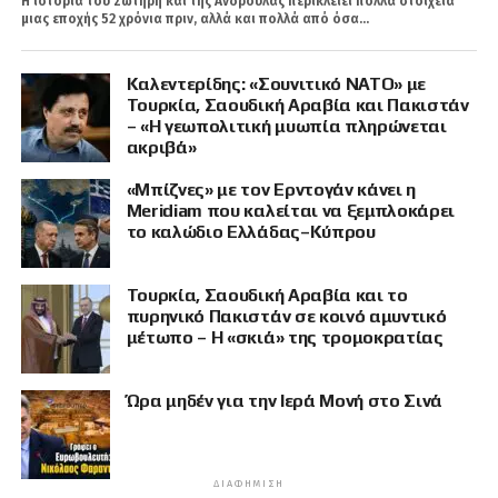
Η ιστορία του Σωτήρη και της Ανδρούλας περικλείει πολλά στοιχεία
μιας εποχής 52 χρόνια πριν, αλλά και πολλά από όσα...
Καλεντερίδης: «Σουνιτικό ΝΑΤΟ» με
Τουρκία, Σαουδική Αραβία και Πακιστάν
– «Η γεωπολιτική μυωπία πληρώνεται
ακριβά»
«Μπίζνες» με τον Ερντογάν κάνει η
Meridiam που καλείται να ξεμπλοκάρει
το καλώδιο Ελλάδας–Κύπρου
Τουρκία, Σαουδική Αραβία και το
πυρηνικό Πακιστάν σε κοινό αμυντικό
μέτωπο – Η «σκιά» της τρομοκρατίας
Ώρα μηδέν για την Ιερά Μονή στο Σινά
ΔΙΑΦΉΜΙΣΗ