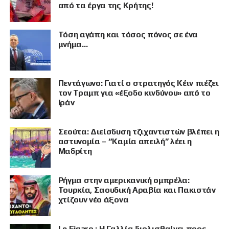
από τα έργα της Κρήτης!
Τόση αγάπη και τόσος πόνος σε ένα
μνήμα…
Πεντάγωνο: Γιατί ο στρατηγός Κέιν πιέζει
τον Τραμπ για «έξοδο κινδύνου» από το
Ιράν
Σεούτα: Διείσδυση τζιχαντιστών βλέπει η
αστυνομία – “Καμία απειλή” λέει η
Μαδρίτη
Ρήγμα στην αμερικανική ομπρέλα:
ΠΡΟΒΟΛΗ
Τουρκία, Σαουδική Αραβία και Πακιστάν
χτίζουν νέο άξονα
Le Figaro : Η Γαλλία διολισθαίνει προς