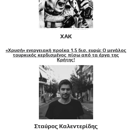
XAK
«Χρυσή» ενεργειακή προίκα 1,5 δισ. ευρώ: Ο μεγάλος
τουρκικός κερδισμένος πίσω από τα έργα της
Κρήτης!
Σταύρος Καλεντερίδης