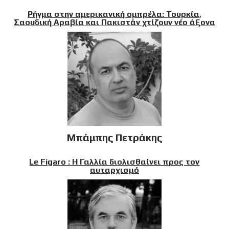
Ρήγμα στην αμερικανική ομπρέλα: Τουρκία,
Σαουδική Αραβία και Πακιστάν χτίζουν νέο άξονα
Μπάμπης Πετράκης
Le Figaro : Η Γαλλία διολισθαίνει προς τον
αυταρχισμό