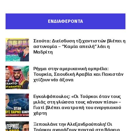
ΕΝΔΙΑΦΕΡΟΝΤΑ
Σεούτα: Διείσδυση τζιχαντιστών βλέπει η
αστυνομία – “Καμία απειλή” λέει η
Μαδρίτη
Ρήγμα στην αμερικανική ομπρέλα:
Τουρκία, Σαουδική Αραβία και Πακιστάν
χτίζουν νέο άξονα
Εγκολφόπουλος: «Οι Τούρκοι όταν τους
μιλάς στη γλώσσα τους κάνουν πίσω» –
Γιατί βλέπει ανατροπή του ενεργειακού
χάρτη
Ξεπουλάνε την Αλεξανδρούπολη! Οι
Τούρκοι αγοράζουν παντού στη Βόρειο